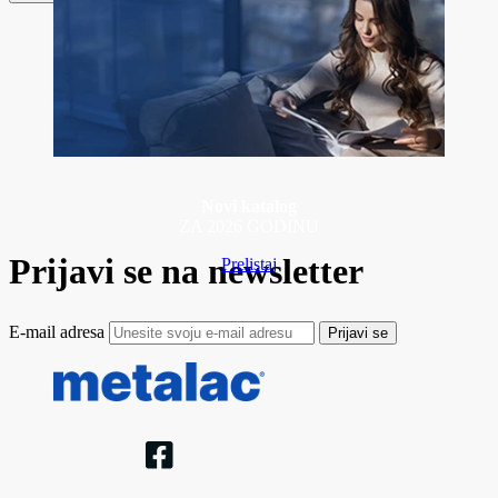
Novi katalog
ZA 2026 GODINU
Prijavi se na newsletter
Prelistaj
E-mail adresa
Prijavi se