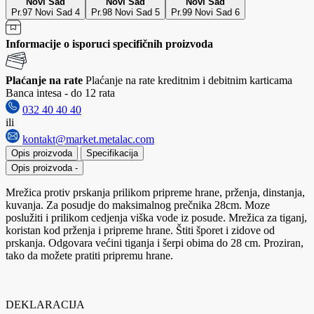
Novi Sad
Novi Sad
Novi Sad
Pr.97 Novi Sad 4
Pr.98 Novi Sad 5
Pr.99 Novi Sad 6
Informacije o isporuci specifičnih proizvoda
Plaćanje na rate
Plaćanje na rate kreditnim i debitnim karticama
Banca intesa - do 12 rata
032 40 40 40
ili
kontakt@market.metalac.com
Opis proizvoda
Specifikacija
Opis proizvoda
-
Mrežica protiv prskanja prilikom pripreme hrane, prženja, dinstanja,
kuvanja. Za posudje do maksimalnog prečnika 28cm. Moze
poslužiti i prilikom cedjenja viška vode iz posude. Mrežica za tiganj,
koristan kod prženja i pripreme hrane. Štiti šporet i zidove od
prskanja. Odgovara većini tiganja i šerpi obima do 28 cm. Proziran,
tako da možete pratiti pripremu hrane.
DEKLARACIJA