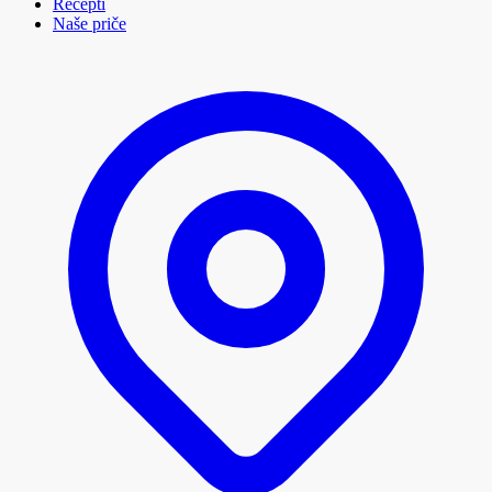
Recepti
Naše priče