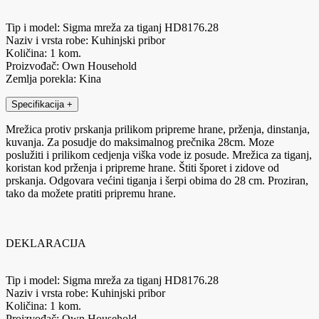
Tip i model: Sigma mreža za tiganj HD8176.28
Naziv i vrsta robe: Kuhinjski pribor
Količina: 1 kom.
Proizvođač: Own Household
Zemlja porekla: Kina
Specifikacija
+
Mrežica protiv prskanja prilikom pripreme hrane, prženja, dinstanja,
kuvanja. Za posudje do maksimalnog prečnika 28cm. Moze
poslužiti i prilikom cedjenja viška vode iz posude. Mrežica za tiganj,
koristan kod prženja i pripreme hrane. Štiti šporet i zidove od
prskanja. Odgovara većini tiganja i šerpi obima do 28 cm. Proziran,
tako da možete pratiti pripremu hrane.
DEKLARACIJA
Tip i model: Sigma mreža za tiganj HD8176.28
Naziv i vrsta robe: Kuhinjski pribor
Količina: 1 kom.
Proizvođač: Own Household