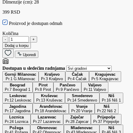
DImenzije (cm): 28
399 RSD
Proizvod je dostupan odmah
Količina
-
+
Dodaj u korpu
Uporedi
Dostupan u sledećim radnjama
Gornji Milanovac
Kraljevo
Čačak
Kragujevac
Pr.1 G.Milanovac
Pr.3 Kraljevo
Pr.4 Čačak
Pr.5 Kragujevac
Beograd
Pirot
Pančevo
Valjevo
Pr.7 Beograd 1
Pr.8 Pirot
Pr.9 Pančevo
Pr.11 Valjevo
Leskovac
Kruševac
Smederevo
Niš
Pr.12 Leskovac
Pr.13 Kruševac
Pr.14 Smederevo
Pr.16 Niš 1
Jagodina
Aranđelovac
Vranje
Niš
Pr.17 Jagodina
Pr.18 Arandelovac
Pr.20 Vranje
Pr.22 Niš 2
Loznica
Lazarevac
Zaječar
Prijepolje
Pr.24 Loznica
Pr.27 Lazarevac
Pr.28 Zajecar
Pr.37 Prijepolje
Požega
Obrenovac
Mladenovac
Niš
Pr.41 Požega
Pr.42 Obrenovac
Pr.43 Mladenovac
Pr.46 Niš 3