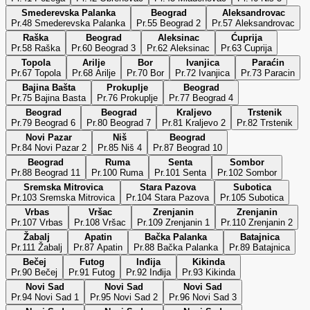
Smederevska Palanka
Beograd
Aleksandrovac
Pr.48 Smederevska Palanka
Pr.55 Beograd 2
Pr.57 Aleksandrovac
Raška
Beograd
Aleksinac
Ćuprija
Pr.58 Raška
Pr.60 Beograd 3
Pr.62 Aleksinac
Pr.63 Cuprija
Topola
Arilje
Bor
Ivanjica
Paraćin
Pr.67 Topola
Pr.68 Arilje
Pr.70 Bor
Pr.72 Ivanjica
Pr.73 Paracin
Bajina Bašta
Prokuplje
Beograd
Pr.75 Bajina Basta
Pr.76 Prokuplje
Pr.77 Beograd 4
Beograd
Beograd
Kraljevo
Trstenik
Pr.79 Beograd 6
Pr.80 Beograd 7
Pr.81 Kraljevo 2
Pr.82 Trstenik
Novi Pazar
Niš
Beograd
Pr.84 Novi Pazar 2
Pr.85 Niš 4
Pr.87 Beograd 10
Beograd
Ruma
Senta
Sombor
Pr.88 Beograd 11
Pr.100 Ruma
Pr.101 Senta
Pr.102 Sombor
Sremska Mitrovica
Stara Pazova
Subotica
Pr.103 Sremska Mitrovica
Pr.104 Stara Pazova
Pr.105 Subotica
Vrbas
Vršac
Zrenjanin
Zrenjanin
Pr.107 Vrbas
Pr.108 Vršac
Pr.109 Zrenjanin 1
Pr.110 Zrenjanin 2
Žabalj
Apatin
Bačka Palanka
Batajnica
Pr.111 Žabalj
Pr.87 Apatin
Pr.88 Bačka Palanka
Pr.89 Batajnica
Bečej
Futog
Inđija
Kikinda
Pr.90 Bečej
Pr.91 Futog
Pr.92 Inđija
Pr.93 Kikinda
Novi Sad
Novi Sad
Novi Sad
Pr.94 Novi Sad 1
Pr.95 Novi Sad 2
Pr.96 Novi Sad 3