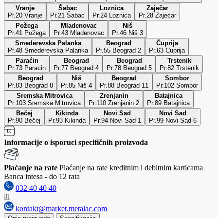
Vranje
Šabac
Loznica
Zaječar
Pr.20 Vranje
Pr.21 Šabac
Pr.24 Loznica
Pr.28 Zajecar
Požega
Mladenovac
Niš
Pr.41 Požega
Pr.43 Mladenovac
Pr.46 Niš 3
Smederevska Palanka
Beograd
Ćuprija
Pr.48 Smederevska Palanka
Pr.55 Beograd 2
Pr.63 Cuprija
Paraćin
Beograd
Beograd
Trstenik
Pr.73 Paracin
Pr.77 Beograd 4
Pr.78 Beograd 5
Pr.82 Trstenik
Beograd
Niš
Beograd
Sombor
Pr.83 Beograd 8
Pr.85 Niš 4
Pr.88 Beograd 11
Pr.102 Sombor
Sremska Mitrovica
Zrenjanin
Batajnica
Pr.103 Sremska Mitrovica
Pr.110 Zrenjanin 2
Pr.89 Batajnica
Bečej
Kikinda
Novi Sad
Novi Sad
Pr.90 Bečej
Pr.93 Kikinda
Pr.94 Novi Sad 1
Pr.99 Novi Sad 6
Informacije o isporuci specifičnih proizvoda
Plaćanje na rate
Plaćanje na rate kreditnim i debitnim karticama
Banca intesa - do 12 rata
032 40 40 40
ili
kontakt@market.metalac.com