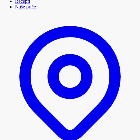
Recepti
Naše priče