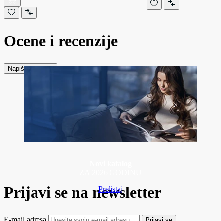
Ocene i recenzije
Napiši recenziju
Novi katalog
ZA 2026 GODINU
Prijavi se na newsletter
Prelistaj
E-mail adresa
Prijavi se