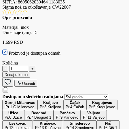
ŠIFRA:
8605062030464
1183035
Sigma nož za otkoštavanje CW22007
Opis proizvoda
Materijal: inox
Dimenzije (cm): 15
1.699 RSD
Proizvod je dostupan odmah
Količina
-
+
Dodaj u korpu
Uporedi
Dostupan u sledećim radnjama
Gornji Milanovac
Kraljevo
Čačak
Kragujevac
Pr.1 G.Milanovac
Pr.3 Kraljevo
Pr.4 Čačak
Pr.5 Kragujevac
Užice
Beograd
Pančevo
Valjevo
Pr.6 Užice
Pr.7 Beograd 1
Pr.9 Pančevo
Pr.11 Valjevo
Leskovac
Kruševac
Smederevo
Niš
Pr.12 Leskovac
Pr.13 Kruševac
Pr.14 Smederevo
Pr.16 Niš 1