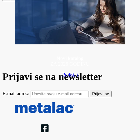
Novi katalog
ZA 2026 GODINU
Prijavi se na newsletter
Prelistaj
E-mail adresa
Prijavi se