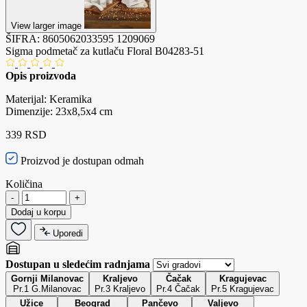
View larger image
ŠIFRA:
8605062033595
1209069
Sigma podmetač za kutlaču Floral B04283-51
Opis proizvoda
Materijal: Keramika
Dimenzije: 23x8,5x4 cm
339 RSD
Proizvod je dostupan odmah
Količina
-
+
Dodaj u korpu
Uporedi
Dostupan u sledećim radnjama
Gornji Milanovac
Kraljevo
Čačak
Kragujevac
Pr.1 G.Milanovac
Pr.3 Kraljevo
Pr.4 Čačak
Pr.5 Kragujevac
Užice
Beograd
Pančevo
Valjevo