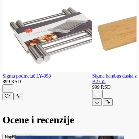
Sigma podmetač LY-898
Sigma bambus daska za 
899 RSD
B2755
999 RSD
Ocene i recenzije
Napiši recenziju