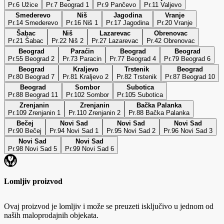
Pr.6 Užice
Pr.7 Beograd 1
Pr.9 Pančevo
Pr.11 Valjevo
Smederevo
Niš
Jagodina
Vranje
Pr.14 Smederevo
Pr.16 Niš 1
Pr.17 Jagodina
Pr.20 Vranje
Šabac
Niš
Lazarevac
Obrenovac
Pr.21 Šabac
Pr.22 Niš 2
Pr.27 Lazarevac
Pr.42 Obrenovac
Beograd
Paraćin
Beograd
Beograd
Pr.55 Beograd 2
Pr.73 Paracin
Pr.77 Beograd 4
Pr.79 Beograd 6
Beograd
Kraljevo
Trstenik
Beograd
Pr.80 Beograd 7
Pr.81 Kraljevo 2
Pr.82 Trstenik
Pr.87 Beograd 10
Beograd
Sombor
Subotica
Pr.88 Beograd 11
Pr.102 Sombor
Pr.105 Subotica
Zrenjanin
Zrenjanin
Bačka Palanka
Pr.109 Zrenjanin 1
Pr.110 Zrenjanin 2
Pr.88 Bačka Palanka
Bečej
Novi Sad
Novi Sad
Novi Sad
Pr.90 Bečej
Pr.94 Novi Sad 1
Pr.95 Novi Sad 2
Pr.96 Novi Sad 3
Novi Sad
Novi Sad
Pr.98 Novi Sad 5
Pr.99 Novi Sad 6
Lomljiv proizvod
Ovaj proizvod je lomljiv i može se preuzeti isključivo u jednom od
naših maloprodajnih objekata.