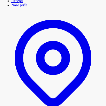
Recepti
Naše priče