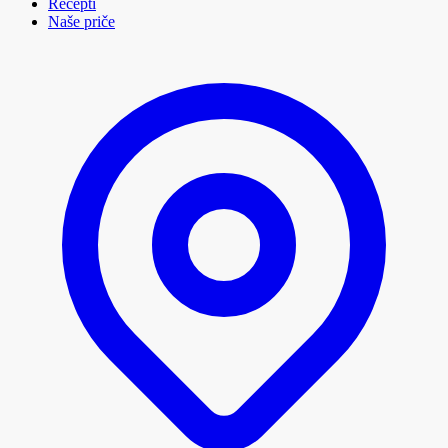
Recepti
Naše priče