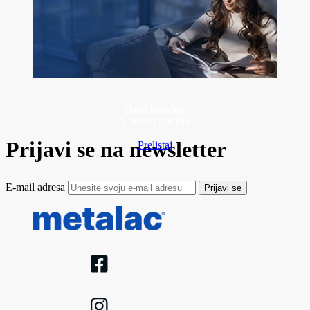
Novi katalog
ZA 2026 GODINU
Prijavi se na newsletter
Prelistaj
E-mail adresa
Prijavi se