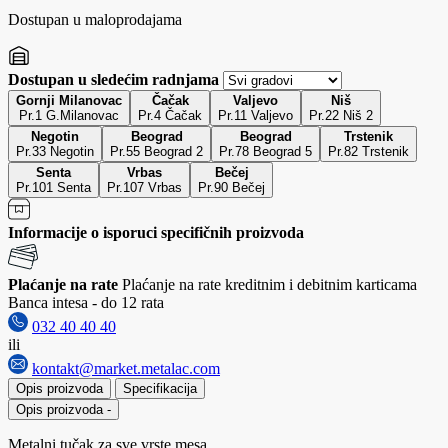
Dostupan u maloprodajama
Dostupan u sledećim radnjama
Gornji Milanovac
Čačak
Valjevo
Niš
Pr.1 G.Milanovac
Pr.4 Čačak
Pr.11 Valjevo
Pr.22 Niš 2
Negotin
Beograd
Beograd
Trstenik
Pr.33 Negotin
Pr.55 Beograd 2
Pr.78 Beograd 5
Pr.82 Trstenik
Senta
Vrbas
Bečej
Pr.101 Senta
Pr.107 Vrbas
Pr.90 Bečej
Informacije o isporuci specifičnih proizvoda
Plaćanje na rate
Plaćanje na rate kreditnim i debitnim karticama
Banca intesa - do 12 rata
032 40 40 40
ili
kontakt@market.metalac.com
Opis proizvoda
Specifikacija
Opis proizvoda
-
Metalni tučak za sve vrste mesa.