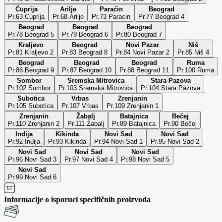
Ćuprija
Arilje
Paraćin
Beograd
Pr.63 Cuprija
Pr.68 Arilje
Pr.73 Paracin
Pr.77 Beograd 4
Beograd
Beograd
Beograd
Pr.78 Beograd 5
Pr.79 Beograd 6
Pr.80 Beograd 7
Kraljevo
Beograd
Novi Pazar
Niš
Pr.81 Kraljevo 2
Pr.83 Beograd 8
Pr.84 Novi Pazar 2
Pr.85 Niš 4
Beograd
Beograd
Beograd
Ruma
Pr.86 Beograd 9
Pr.87 Beograd 10
Pr.88 Beograd 11
Pr.100 Ruma
Sombor
Sremska Mitrovica
Stara Pazova
Pr.102 Sombor
Pr.103 Sremska Mitrovica
Pr.104 Stara Pazova
Subotica
Vrbas
Zrenjanin
Pr.105 Subotica
Pr.107 Vrbas
Pr.109 Zrenjanin 1
Zrenjanin
Žabalj
Batajnica
Bečej
Pr.110 Zrenjanin 2
Pr.111 Žabalj
Pr.89 Batajnica
Pr.90 Bečej
Inđija
Kikinda
Novi Sad
Novi Sad
Pr.92 Inđija
Pr.93 Kikinda
Pr.94 Novi Sad 1
Pr.95 Novi Sad 2
Novi Sad
Novi Sad
Novi Sad
Pr.96 Novi Sad 3
Pr.97 Novi Sad 4
Pr.98 Novi Sad 5
Novi Sad
Pr.99 Novi Sad 6
Informacije o isporuci specifičnih proizvoda