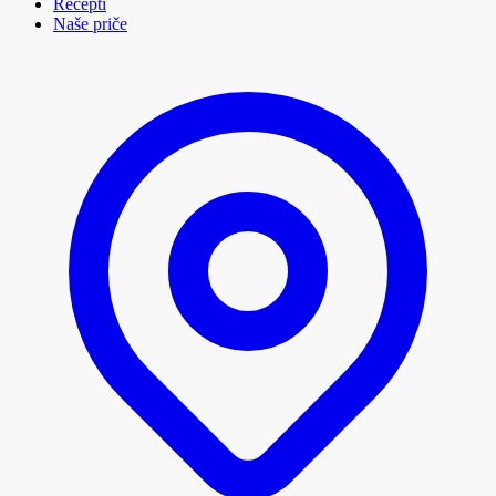
Recepti
Naše priče