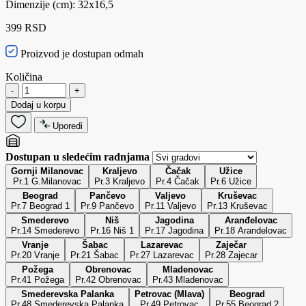
Dimenzije (cm): 32x16,5
399 RSD
Proizvod je dostupan odmah
Količina
-
+
Dodaj u korpu
Uporedi
Dostupan u sledećim radnjama
Gornji Milanovac
Kraljevo
Čačak
Užice
Pr.1 G.Milanovac
Pr.3 Kraljevo
Pr.4 Čačak
Pr.6 Užice
Beograd
Pančevo
Valjevo
Kruševac
Pr.7 Beograd 1
Pr.9 Pančevo
Pr.11 Valjevo
Pr.13 Kruševac
Smederevo
Niš
Jagodina
Aranđelovac
Pr.14 Smederevo
Pr.16 Niš 1
Pr.17 Jagodina
Pr.18 Arandelovac
Vranje
Šabac
Lazarevac
Zaječar
Pr.20 Vranje
Pr.21 Šabac
Pr.27 Lazarevac
Pr.28 Zajecar
Požega
Obrenovac
Mladenovac
Pr.41 Požega
Pr.42 Obrenovac
Pr.43 Mladenovac
Smederevska Palanka
Petrovac (Mlava)
Beograd
Pr.48 Smederevska Palanka
Pr.49 Petrovac
Pr.55 Beograd 2