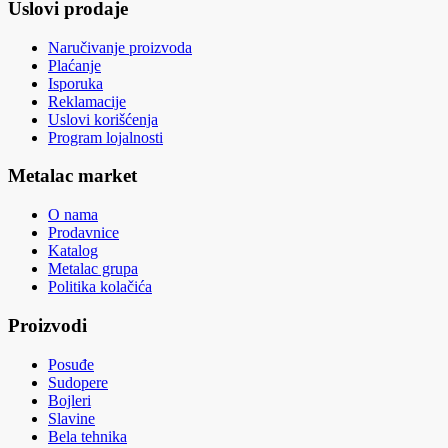
Uslovi prodaje
Naručivanje proizvoda
Plaćanje
Isporuka
Reklamacije
Uslovi korišćenja
Program lojalnosti
Metalac market
O nama
Prodavnice
Katalog
Metalac grupa
Politika kolačića
Proizvodi
Posuđe
Sudopere
Bojleri
Slavine
Bela tehnika