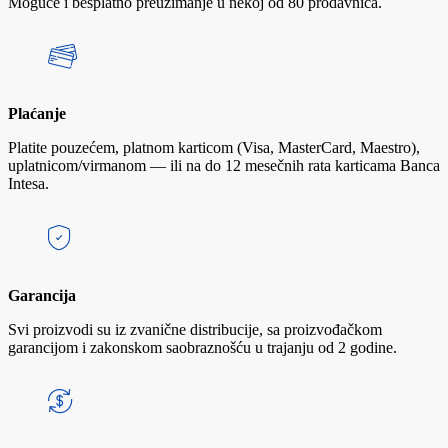
Moguće i besplatno preuzimanje u nekoj od 80 prodavnica.
Plaćanje
Platite pouzećem, platnom karticom (Visa, MasterCard, Maestro),
uplatnicom/virmanom — ili na do 12 mesečnih rata karticama Banca
Intesa.
Garancija
Svi proizvodi su iz zvanične distribucije, sa proizvođačkom
garancijom i zakonskom saobraznošću u trajanju od 2 godine.