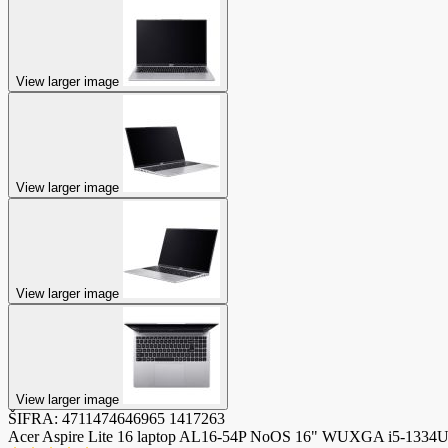
View larger image
View larger image
View larger image
View larger image
ŠIFRA:
4711474646965
1417263
Acer Aspire Lite 16 laptop AL16-54P NoOS 16" WUXGA i5-133