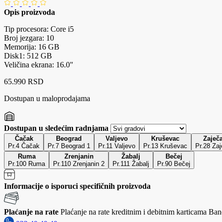
Opis proizvoda
Tip procesora: Core i5
Broj jezgara: 10
Memorija: 16 GB
Disk1: 512 GB
Veličina ekrana: 16.0"
65.990 RSD
Dostupan u maloprodajama
Dostupan u sledećim radnjama
Čačak
Beograd
Valjevo
Kruševac
Zaječ
Pr.4 Čačak
Pr.7 Beograd 1
Pr.11 Valjevo
Pr.13 Kruševac
Pr.28 Zaj
Ruma
Zrenjanin
Žabalj
Bečej
Pr.100 Ruma
Pr.110 Zrenjanin 2
Pr.111 Žabalj
Pr.90 Bečej
Informacije o isporuci specifičnih proizvoda
Plaćanje na rate
Plaćanje na rate kreditnim i debitnim karticama Banc