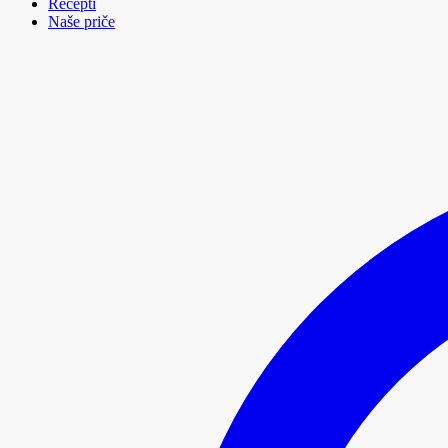
Recepti
Naše priče