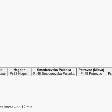
ar
Negotin
Smederevska Palanka
Petrovac (Mlava)
ecar
Pr.33 Negotin
Pr.48 Smederevska Palanka
Pr.49 Petrovac
Pr
a intesa - do 12 rata