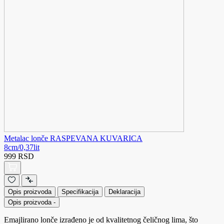
Metalac lonče RASPEVANA KUVARICA
8cm/0,37lit
999 RSD
Opis proizvoda
Specifikacija
Deklaracija
Opis proizvoda
-
Emajlirano lonče izrađeno je od kvalitetnog čeličnog lima, što