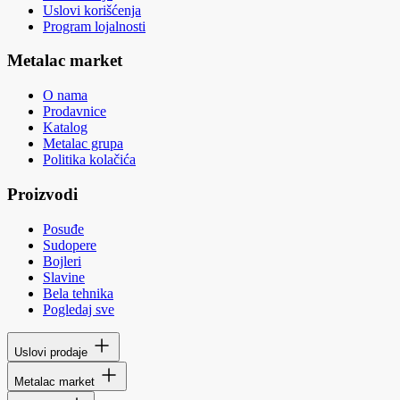
Uslovi korišćenja
Program lojalnosti
Metalac market
O nama
Prodavnice
Katalog
Metalac grupa
Politika kolačića
Proizvodi
Posuđe
Sudopere
Bojleri
Slavine
Bela tehnika
Pogledaj sve
Uslovi prodaje
Metalac market