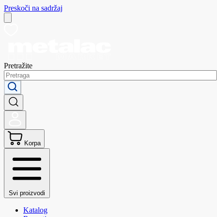
Preskoči na sadržaj
Pretražite
Korpa
Svi proizvodi
Katalog