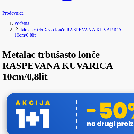
Prodavnice
Početna
Metalac trbušasto lonče RASPEVANA KUVARICA
10cm/0,8lit
Metalac trbušasto lonče
RASPEVANA KUVARICA
10cm/0,8lit