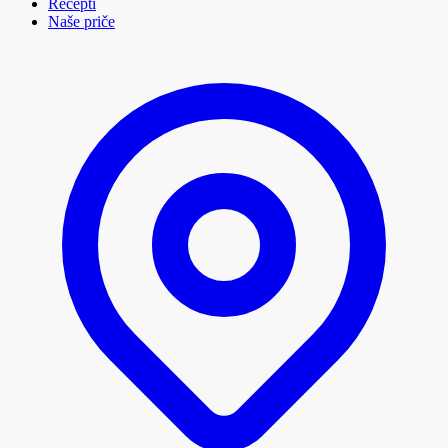
Recepti
Naše priče