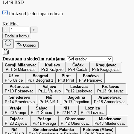
1.449 RSD
Proizvod je dostupan odmah
Količina
-
+
Dodaj u korpu
Uporedi
Dostupan u sledećim radnjama
Gornji Milanovac
Kraljevo
Čačak
Kragujevac
Pr.1 G.Milanovac
Pr.3 Kraljevo
Pr.4 Čačak
Pr.5 Kragujevac
Užice
Beograd
Pirot
Pančevo
Pr.6 Užice
Pr.7 Beograd 1
Pr.8 Pirot
Pr.9 Pančevo
Požarevac
Valjevo
Leskovac
Kruševac
Pr.10 Požarevac
Pr.11 Valjevo
Pr.12 Leskovac
Pr.13 Kruševac
Smederevo
Niš
Jagodina
Aranđelovac
Pr.14 Smederevo
Pr.16 Niš 1
Pr.17 Jagodina
Pr.18 Arandelovac
Vranje
Šabac
Niš
Loznica
Pr.20 Vranje
Pr.21 Šabac
Pr.22 Niš 2
Pr.24 Loznica
Zaječar
Požega
Obrenovac
Mladenovac
Pr.28 Zajecar
Pr.41 Požega
Pr.42 Obrenovac
Pr.43 Mladenovac
Niš
Smederevska Palanka
Petrovac (Mlava)