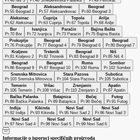
Pr.46 Niš 3
Pr.48 Smederevska Palanka
Pr.49 Petrovac
Beograd
Aleksandrovac
Beograd
Pr.55 Beograd 2
Pr.57 Aleksandrovac
Pr.60 Beograd 3
Aleksinac
Ćuprija
Topola
Arilje
Pr.62 Aleksinac
Pr.63 Cuprija
Pr.67 Topola
Pr.68 Arilje
Bor
Ivanjica
Paraćin
Bajina Bašta
Pr.70 Bor
Pr.72 Ivanjica
Pr.73 Paracin
Pr.75 Bajina Basta
Prokuplje
Beograd
Beograd
Beograd
Pr.76 Prokuplje
Pr.77 Beograd 4
Pr.79 Beograd 6
Pr.80 Beograd 7
Kraljevo
Trstenik
Beograd
Niš
Pr.81 Kraljevo 2
Pr.82 Trstenik
Pr.83 Beograd 8
Pr.85 Niš 4
Beograd
Beograd
Ruma
Sombor
Pr.86 Beograd 9
Pr.87 Beograd 10
Pr.100 Ruma
Pr.102 Sombor
Sremska Mitrovica
Stara Pazova
Subotica
Pr.103 Sremska Mitrovica
Pr.104 Stara Pazova
Pr.105 Subotica
Temerin
Vršac
Zrenjanin
Apatin
Pr.106 Temerin
Pr.108 Vršac
Pr.110 Zrenjanin 2
Pr.87 Apatin
Bačka Palanka
Batajnica
Bečej
Futog
Pr.88 Bačka Palanka
Pr.89 Batajnica
Pr.90 Bečej
Pr.91 Futog
Inđija
Kikinda
Novi Sad
Novi Sad
Pr.92 Inđija
Pr.93 Kikinda
Pr.95 Novi Sad 2
Pr.96 Novi Sad 3
Novi Sad
Novi Sad
Novi Sad
Pr.97 Novi Sad 4
Pr.98 Novi Sad 5
Pr.99 Novi Sad 6
Informacije o isporuci specifičnih proizvoda