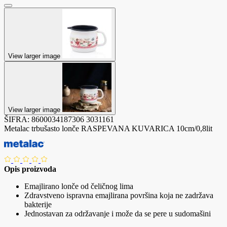
View larger image
View larger image
ŠIFRA:
8600034187306
3031161
Metalac trbušasto lonče RASPEVANA KUVARICA 10cm/0,8lit
Opis proizvoda
Emajlirano lonče od čeličnog lima
Zdravstveno ispravna emajlirana površina koja ne zadržava
bakterije
Jednostavan za održavanje i može da se pere u sudomašini