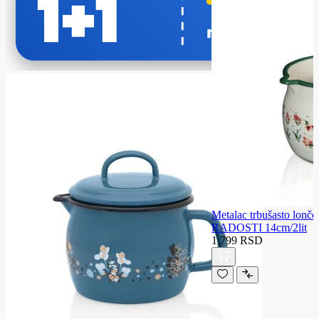
Metalac trbušasto lo
RADOSTI 14cm/2lit
1.799 RSD