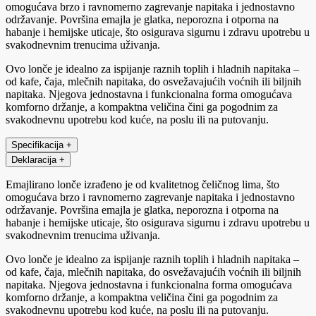
omogućava brzo i ravnomerno zagrevanje napitaka i jednostavno
održavanje. Površina emajla je glatka, neporozna i otporna na
habanje i hemijske uticaje, što osigurava sigurnu i zdravu upotrebu u
svakodnevnim trenucima uživanja.
Ovo lonče je idealno za ispijanje raznih toplih i hladnih napitaka –
od kafe, čaja, mlečnih napitaka, do osvežavajućih voćnih ili biljnih
napitaka. Njegova jednostavna i funkcionalna forma omogućava
komforno držanje, a kompaktna veličina čini ga pogodnim za
svakodnevnu upotrebu kod kuće, na poslu ili na putovanju.
Specifikacija
+
Deklaracija
+
Emajlirano lonče izrađeno je od kvalitetnog čeličnog lima, što
omogućava brzo i ravnomerno zagrevanje napitaka i jednostavno
održavanje. Površina emajla je glatka, neporozna i otporna na
habanje i hemijske uticaje, što osigurava sigurnu i zdravu upotrebu u
svakodnevnim trenucima uživanja.
Ovo lonče je idealno za ispijanje raznih toplih i hladnih napitaka –
od kafe, čaja, mlečnih napitaka, do osvežavajućih voćnih ili biljnih
napitaka. Njegova jednostavna i funkcionalna forma omogućava
komforno držanje, a kompaktna veličina čini ga pogodnim za
svakodnevnu upotrebu kod kuće, na poslu ili na putovanju.