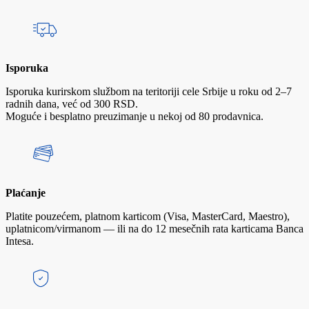
Isporuka
Isporuka kurirskom službom na teritoriji cele Srbije u roku od 2–7
radnih dana, već od 300 RSD.
Moguće i besplatno preuzimanje u nekoj od 80 prodavnica.
Plaćanje
Platite pouzećem, platnom karticom (Visa, MasterCard, Maestro),
uplatnicom/virmanom — ili na do 12 mesečnih rata karticama Banca
Intesa.