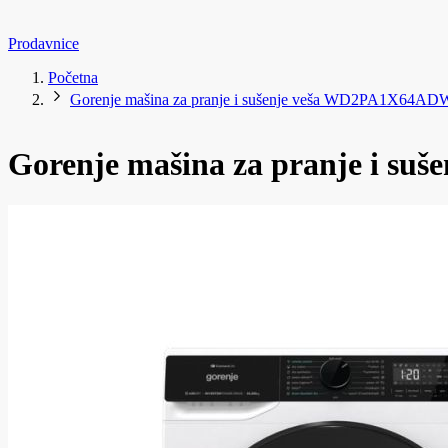
Prodavnice
Početna
Gorenje mašina za pranje i sušenje veša WD2PA1X64AD
Gorenje mašina za pranje i s