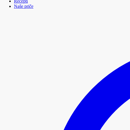
Recepti
Naše priče