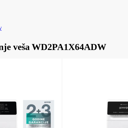
W
ušenje veša WD2PA1X64ADW