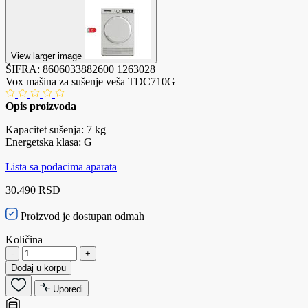
View larger image
ŠIFRA:
8606033882600
1263028
Vox mašina za sušenje veša TDC710G
Opis proizvoda
Kapacitet sušenja: 7 kg
Energetska klasa: G
Lista sa podacima aparata
30.490 RSD
Proizvod je dostupan odmah
Količina
-
+
Dodaj u korpu
Uporedi