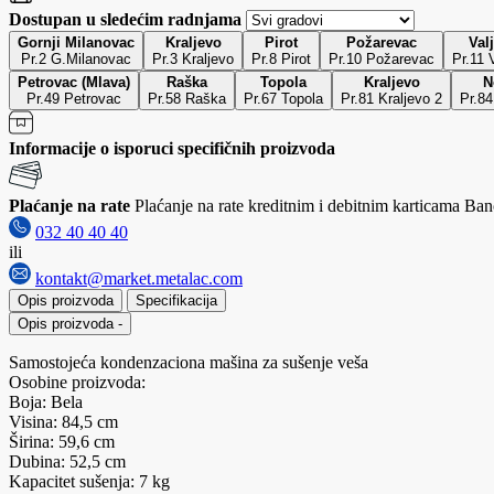
Dostupan u sledećim radnjama
Gornji Milanovac
Kraljevo
Pirot
Požarevac
Val
Pr.2 G.Milanovac
Pr.3 Kraljevo
Pr.8 Pirot
Pr.10 Požarevac
Pr.11 
Petrovac (Mlava)
Raška
Topola
Kraljevo
N
Pr.49 Petrovac
Pr.58 Raška
Pr.67 Topola
Pr.81 Kraljevo 2
Pr.84
Informacije o isporuci specifičnih proizvoda
Plaćanje na rate
Plaćanje na rate kreditnim i debitnim karticama Banc
032 40 40 40
ili
kontakt@market.metalac.com
Opis proizvoda
Specifikacija
Opis proizvoda
-
Samostojeća kondenzaciona mašina za sušenje veša
Osobine proizvoda:
Boja: Bela
Visina: 84,5 cm
Širina: 59,6 cm
Dubina: 52,5 cm
Kapacitet sušenja: 7 kg