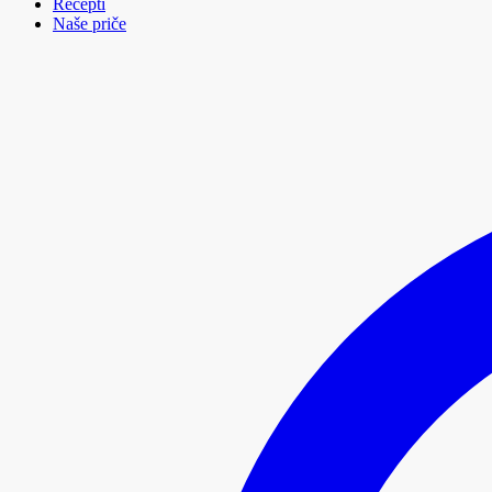
Recepti
Naše priče