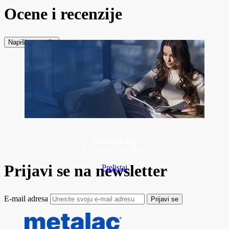
Ocene i recenzije
Napiši recenziju
Novi katalog
ZA 2026 GODINU
Prijavi se na newsletter
Prelistaj
E-mail adresa
Prijavi se