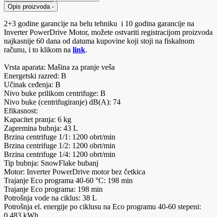
Opis proizvoda
-
2+3 godine garancije na belu tehniku i 10 godina garancije na
Inverter PowerDrive Motor, možete ostvariti registracijom proizvoda
najkasnije 60 dana od datuma kupovine koji stoji na fiskalnom
računu, i to klikom na
link
.
Vrsta aparata: Mašina za pranje veša
Energetski razred: B
Učinak ceđenja: B
Nivo buke prilikom centrifuge: B
Nivo buke (centrifugiranje) dB(A): 74
Efikasnost:
Kapacitet pranja: 6 kg
Zapremina bubnja: 43 L
Brzina centrifuge 1/1: 1200 obrt/min
Brzina centrifuge 1/2: 1200 obrt/min
Brzina centrifuge 1/4: 1200 obrt/min
Tip bubnja: SnowFlake bubanj
Motor: Inverter PowerDrive motor bez četkica
Trajanje Eco programa 40-60 °C: 198 min
Trajanje Eco programa: 198 min
Potrošnja vode na ciklus: 38 L
Potrošnja el. energije po ciklusu na Eco programu 40-60 stepeni:
0.483 kWh