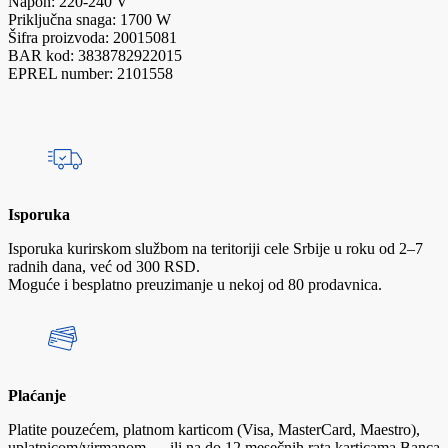
Napon: 220-240 V
Priključna snaga: 1700 W
Šifra proizvoda: 20015081
BAR kod: 3838782922015
EPREL number: 2101558
Isporuka
Isporuka kurirskom službom na teritoriji cele Srbije u roku od 2–7
radnih dana, već od 300 RSD.
Moguće i besplatno preuzimanje u nekoj od 80 prodavnica.
Plaćanje
Platite pouzećem, platnom karticom (Visa, MasterCard, Maestro),
uplatnicom/virmanom — ili na do 12 mesečnih rata karticama Banca