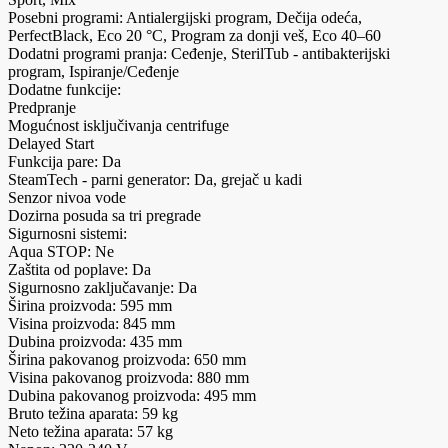
Posebni programi: Antialergijski program, Dečija odeća,
PerfectBlack, Eco 20 °C, Program za donji veš, Eco 40–60
Dodatni programi pranja: Ceđenje, SterilTub - antibakterijski
program, Ispiranje/Ceđenje
Dodatne funkcije:
Predpranje
Mogućnost isključivanja centrifuge
Delayed Start
Funkcija pare: Da
SteamTech - parni generator: Da, grejač u kadi
Senzor nivoa vode
Dozirna posuda sa tri pregrade
Sigurnosni sistemi:
Aqua STOP: Ne
Zaštita od poplave: Da
Sigurnosno zaključavanje: Da
Širina proizvoda: 595 mm
Visina proizvoda: 845 mm
Dubina proizvoda: 435 mm
Širina pakovanog proizvoda: 650 mm
Visina pakovanog proizvoda: 880 mm
Dubina pakovanog proizvoda: 495 mm
Bruto težina aparata: 59 kg
Neto težina aparata: 57 kg