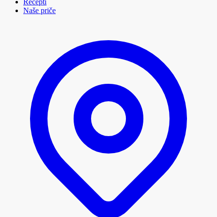
Recepti
Naše priče