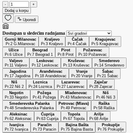
-
+
Dodaj u korpu
Uporedi
Dostupan u sledećim radnjama
Gornji Milanovac
Kraljevo
Čačak
Kragujevac
Pr.2 G.Milanovac
Pr.3 Kraljevo
Pr.4 Čačak
Pr.5 Kragujevac
Užice
Beograd
Pirot
Požarevac
Pr.6 Užice
Pr.7 Beograd 1
Pr.8 Pirot
Pr.10 Požarevac
Valjevo
Leskovac
Kruševac
Smederevo
Pr.11 Valjevo
Pr.12 Leskovac
Pr.13 Kruševac
Pr.14 Smederevo
Jagodina
Aranđelovac
Vranje
Šabac
Pr.17 Jagodina
Pr.18 Arandelovac
Pr.20 Vranje
Pr.21 Šabac
Niš
Loznica
Lazarevac
Zaječar
Pr.22 Niš 2
Pr.24 Loznica
Pr.27 Lazarevac
Pr.28 Zajecar
Negotin
Požega
Mladenovac
Niš
Pr.33 Negotin
Pr.41 Požega
Pr.43 Mladenovac
Pr.46 Niš 3
Smederevska Palanka
Petrovac (Mlava)
Raška
Pr.48 Smederevska Palanka
Pr.49 Petrovac
Pr.58 Raška
Aleksinac
Ćuprija
Topola
Arilje
Pr.62 Aleksinac
Pr.63 Cuprija
Pr.67 Topola
Pr.68 Arilje
Ivanjica
Paraćin
Bajina Bašta
Prokuplje
Pr.72 Ivanjica
Pr.73 Paracin
Pr.75 Bajina Basta
Pr.76 Prokuplje