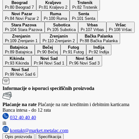
Beograd
Kraljevo
Trstenik
Pr.80 Beograd 7
Pr.81 Kraljevo 2
Pr.82 Trstenik
Novi Pazar
Ruma
Senta
Pr.84 Novi Pazar 2
Pr.100 Ruma
Pr.101 Senta
Stara Pazova
Subotica
Vrbas
Vršac
Pr.104 Stara Pazova
Pr.105 Subotica
Pr.107 Vrbas
Pr.108 Vršac
Zrenjanin
Zrenjanin
Bačka Palanka
Pr.109 Zrenjanin 1
Pr.110 Zrenjanin 2
Pr.88 Bačka Palanka
Batajnica
Bečej
Futog
Inđija
Pr.89 Batajnica
Pr.90 Bečej
Pr.91 Futog
Pr.92 Inđija
Kikinda
Novi Sad
Novi Sad
Pr.93 Kikinda
Pr.94 Novi Sad 1
Pr.96 Novi Sad 3
Novi Sad
Pr.99 Novi Sad 6
Informacije o isporuci specifičnih proizvoda
Plaćanje na rate
Plaćanje na rate kreditnim i debitnim karticama
Banca intesa - do 12 rata
032 40 40 40
ili
kontakt@market.metalac.com
Opis proizvoda
Specifikacija