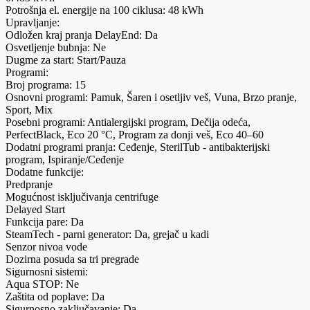
Potrošnja el. energije na 100 ciklusa: 48 kWh
Upravljanje:
Odložen kraj pranja DelayEnd: Da
Osvetljenje bubnja: Ne
Dugme za start: Start/Pauza
Programi:
Broj programa: 15
Osnovni programi: Pamuk, Šaren i osetljiv veš, Vuna, Brzo pranje,
Sport, Mix
Posebni programi: Antialergijski program, Dečija odeća,
PerfectBlack, Eco 20 °C, Program za donji veš, Eco 40–60
Dodatni programi pranja: Ceđenje, SterilTub - antibakterijski
program, Ispiranje/Ceđenje
Dodatne funkcije:
Predpranje
Mogućnost isključivanja centrifuge
Delayed Start
Funkcija pare: Da
SteamTech - parni generator: Da, grejač u kadi
Senzor nivoa vode
Dozirna posuda sa tri pregrade
Sigurnosni sistemi:
Aqua STOP: Ne
Zaštita od poplave: Da
Sigurnosno zaključavanje: Da