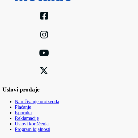
Uslovi prodaje
Naručivanje proizvoda
Plaćanje
Isporuka
Reklamacije
Uslovi korišćenja
Program lojalnosti