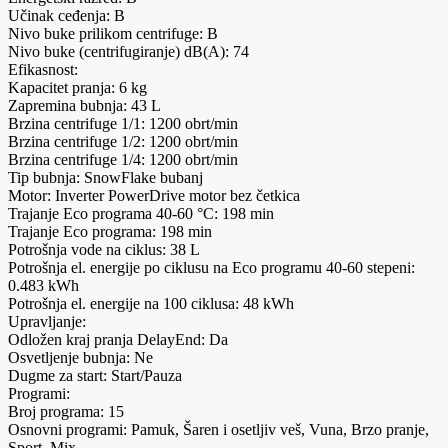
Učinak ceđenja: B
Nivo buke prilikom centrifuge: B
Nivo buke (centrifugiranje) dB(A): 74
Efikasnost:
Kapacitet pranja: 6 kg
Zapremina bubnja: 43 L
Brzina centrifuge 1/1: 1200 obrt/min
Brzina centrifuge 1/2: 1200 obrt/min
Brzina centrifuge 1/4: 1200 obrt/min
Tip bubnja: SnowFlake bubanj
Motor: Inverter PowerDrive motor bez četkica
Trajanje Eco programa 40-60 °C: 198 min
Trajanje Eco programa: 198 min
Potrošnja vode na ciklus: 38 L
Potrošnja el. energije po ciklusu na Eco programu 40-60 stepeni:
0.483 kWh
Potrošnja el. energije na 100 ciklusa: 48 kWh
Upravljanje:
Odložen kraj pranja DelayEnd: Da
Osvetljenje bubnja: Ne
Dugme za start: Start/Pauza
Programi:
Broj programa: 15
Osnovni programi: Pamuk, Šaren i osetljiv veš, Vuna, Brzo pranje,
Sport, Mix