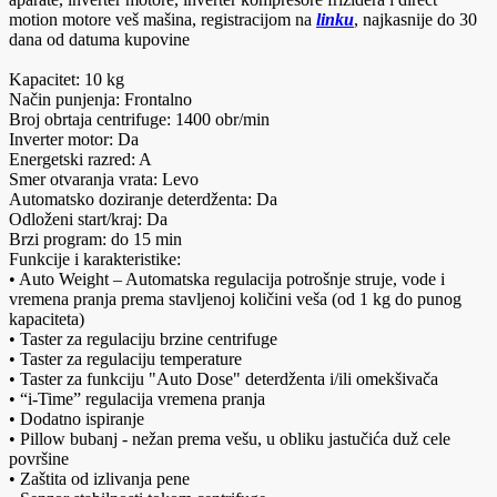
motion motore veš mašina, registracijom na
linku
, najkasnije do 30
dana od datuma kupovine
Kapacitet: 10 kg
Način punjenja: Frontalno
Broj obrtaja centrifuge: 1400 obr/min
Inverter motor: Da
Energetski razred: A
Smer otvaranja vrata: Levo
Automatsko doziranje deterdženta: Da
Odloženi start/kraj: Da
Brzi program: do 15 min
Funkcije i karakteristike:
• Auto Weight – Automatska regulacija potrošnje struje, vode i
vremena pranja prema stavljenoj količini veša (od 1 kg do punog
kapaciteta)
• Taster za regulaciju brzine centrifuge
• Taster za regulaciju temperature
• Taster za funkciju "Auto Dose" deterdženta i/ili omekšivača
• “i-Time” regulacija vremena pranja
• Dodatno ispiranje
• Pillow bubanj - nežan prema vešu, u obliku jastučića duž cele
površine
• Zaštita od izlivanja pene