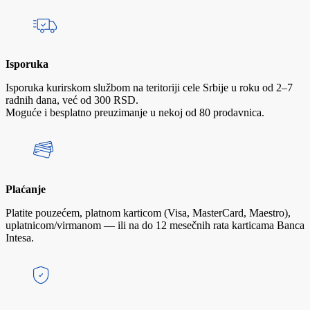
Isporuka
Isporuka kurirskom službom na teritoriji cele Srbije u roku od 2–7
radnih dana, već od 300 RSD.
Moguće i besplatno preuzimanje u nekoj od 80 prodavnica.
Plaćanje
Platite pouzećem, platnom karticom (Visa, MasterCard, Maestro),
uplatnicom/virmanom — ili na do 12 mesečnih rata karticama Banca
Intesa.