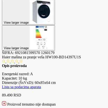
View larger image
View larger image
ŠIFRA:
6921081599570
1260179
Haier mašina za pranje veša HW100-BD14397U1S
Opis proizvoda
Energetski razred: A
Kapacitet: 10 kg
Dimenzije (ŠxVxD): 60x85x64 cm
Lista sa podacima aparata
89.490 RSD
Proizvod trenutno nije dostupan