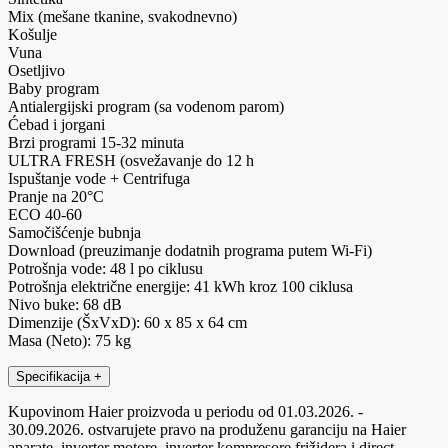
Mix (mešane tkanine, svakodnevno)
Košulje
Vuna
Osetljivo
Baby program
Antialergijski program (sa vodenom parom)
Ćebad i jorgani
Brzi programi 15-32 minuta
ULTRA FRESH (osvežavanje do 12 h
Ispuštanje vode + Centrifuga
Pranje na 20°C
ECO 40-60
Samočišćenje bubnja
Download (preuzimanje dodatnih programa putem Wi-Fi)
Potrošnja vode: 48 l po ciklusu
Potrošnja električne energije: 41 kWh kroz 100 ciklusa
Nivo buke: 68 dB
Dimenzije (ŠxVxD): 60 x 85 x 64 cm
Masa (Neto): 75 kg
Specifikacija
+
Kupovinom Haier proizvoda u periodu od 01.03.2026. -
30.09.2026. ostvarujete pravo na produženu garanciju na Haier
aparate, inverter motore, inverter kompresore frižidera i direct