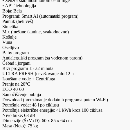
• Senzor stabilnosti tokom centrifuge
• ABT tehnologija
Boja: Bela
Programi: Smart AI (automatski program)
Pamuk (beli veš)
Sintetika
Mix (mešane tkanine, svakodnevno)
Košulje
Vuna
Osetljivo
Baby program
Antialergijski program (sa vodenom parom)
Ćebad i jorgani
Brzi programi 15-32 minuta
ULTRA FRESH (osvežavanje do 12 h
Ispuštanje vode + Centrifuga
Pranje na 20°C
ECO 40-60
Samočišćenje bubnja
Download (preuzimanje dodatnih programa putem Wi-Fi)
Potrošnja vode: 48 l po ciklusu
Potrošnja električne energije: 41 kWh kroz 100 ciklusa
Nivo buke: 68 dB
Dimenzije (ŠxVxD): 60 x 85 x 64 cm
Masa (Neto): 75 kg