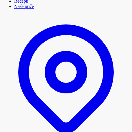
Recepti
Naše priče