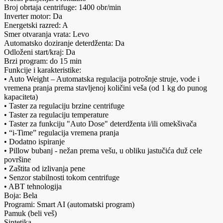
Broj obrtaja centrifuge: 1400 obr/min
Inverter motor: Da
Energetski razred: A
Smer otvaranja vrata: Levo
Automatsko doziranje deterdženta: Da
Odloženi start/kraj: Da
Brzi program: do 15 min
Funkcije i karakteristike:
• Auto Weight – Automatska regulacija potrošnje struje, vode i
vremena pranja prema stavljenoj količini veša (od 1 kg do punog
kapaciteta)
• Taster za regulaciju brzine centrifuge
• Taster za regulaciju temperature
• Taster za funkciju "Auto Dose" deterdženta i/ili omekšivača
• “i-Time” regulacija vremena pranja
• Dodatno ispiranje
• Pillow bubanj - nežan prema vešu, u obliku jastučića duž cele
površine
• Zaštita od izlivanja pene
• Senzor stabilnosti tokom centrifuge
• ABT tehnologija
Boja: Bela
Programi: Smart AI (automatski program)
Pamuk (beli veš)
Sintetika