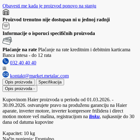
Obavesti me kada je proizvod ponovo na stanju
Proizvod trenutno nije dostupan ni u jednoj radnji
Informacije o isporuci specifičnih proizvoda
Plaćanje na rate
Plaćanje na rate kreditnim i debitnim karticama
Banca intesa - do 12 rata
032 40 40 40
ili
kontakt@market.metalac.com
Opis proizvoda
Specifikacija
Opis proizvoda
-
Kupovinom Haier proizvoda u periodu od 01.03.2026. -
30.09.2026. ostvarujete pravo na produženu garanciju na Haier
aparate, inverter motore, inverter kompresore frižidera i direct
motion motore veš mašina, registracijom na
linku
, najkasnije do 30
dana od datuma kupovine
Kapacitet: 10 kg
Način punjenja: Frontalno