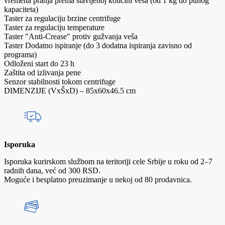
vremena pranja prema stavljenoj količini veša (od 1 kg do punog
kapaciteta)
Taster za regulaciju brzine centrifuge
Taster za regulaciju temperature
Taster "Anti-Crease" protiv gužvanja veša
Taster Dodatno ispiranje (do 3 dodatna ispiranja zavisno od
programa)
Odloženi start do 23 h
Zaštita od izlivanja pene
Senzor stabilnosti tokom centrifuge
DIMENZIJE (VxŠxD) – 85x60x46.5 cm
Isporuka
Isporuka kurirskom službom na teritoriji cele Srbije u roku od 2–7
radnih dana, već od 300 RSD.
Moguće i besplatno preuzimanje u nekoj od 80 prodavnica.