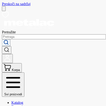
Preskoči na sadržaj
Pretražite
Korpa
Svi proizvodi
Katalog