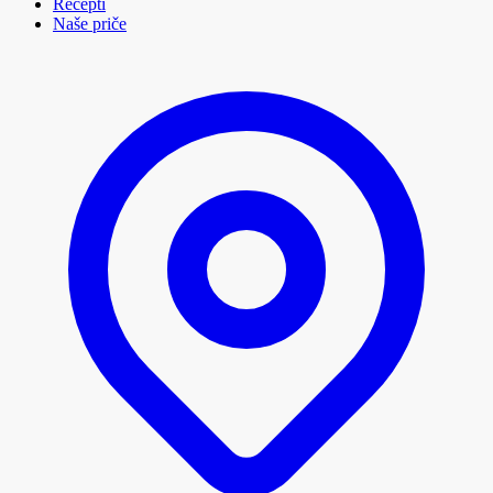
Recepti
Naše priče