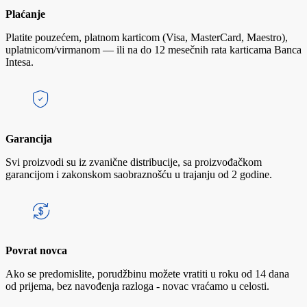
Plaćanje
Platite pouzećem, platnom karticom (Visa, MasterCard, Maestro),
uplatnicom/virmanom — ili na do 12 mesečnih rata karticama Banca
Intesa.
Garancija
Svi proizvodi su iz zvanične distribucije, sa proizvođačkom
garancijom i zakonskom saobraznošću u trajanju od 2 godine.
Povrat novca
Ako se predomislite, porudžbinu možete vratiti u roku od 14 dana
od prijema, bez navođenja razloga - novac vraćamo u celosti.