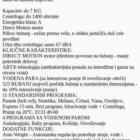
Kapacitet: do 7 KG
Centrifuga: do 1400 obr/min
Energetska klasa: A
Direct Motion motor
Pillow bubanj - nežan prema vešu, u obliku jastučića duž cele
površine
Ultra tiha centrifuga: samo 67 dBA
KLJUČNE KARAKTERISTIKE:
DIRECT MOTION motor (direktno povezan na bubanj - manje
pokretnih delova)
ABT® tehnologija (antibakterijska posuda za deterdžent i guma na
otvoru vrata)
VODENA PARA (za intenzivno pranje ili osvežavanje odeće)
525 BUBANJ (najveći prečnik bubnja u standardnim dimenzijama -
do 10% intenzivnije pranje)
11 STANDARDNIH PROGRAMA:
Pamuk (beli veš), Sintetika, Mešano, Ćebad, Vuna, Osetljivo,
Express 15 min, Brzi program, Izbacivanje vode + Centrifuga,
Pranje na 20°C, ECO 40-60
4 PROGRAMA SA VODENOM PAROM:
Antialergijski, Baby program, Košulje, Osvežavanje
DODATNE FUNKCIJE:
Auto Weight – Automatska regulacija potrošnje struje, vode i