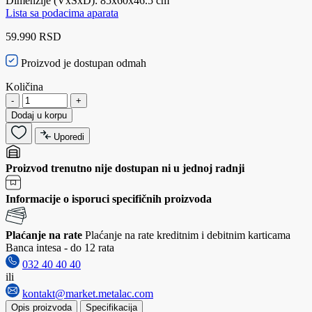
Dimenzije (VxŠxD): 85x60x46.5 cm
Lista sa podacima aparata
59.990 RSD
Proizvod je dostupan odmah
Količina
-
+
Dodaj u korpu
Uporedi
Proizvod trenutno nije dostupan ni u jednoj radnji
Informacije o isporuci specifičnih proizvoda
Plaćanje na rate
Plaćanje na rate kreditnim i debitnim karticama
Banca intesa - do 12 rata
032 40 40 40
ili
kontakt@market.metalac.com
Opis proizvoda
Specifikacija