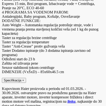
Express 15 min, Brzi program, Izbacivanje vode + Centrifuga,
Pranje na 20°C, ECO 40-60
4 PROGRAMA SA VODENOM PAROM:
Antialergijski, Baby program, Košulje, Osvežavanje
DODATNE FUNKCIJE:
Auto Weight – Automatska regulacija potrošnje struje, vode i
vremena pranja prema stavljenoj količini veša (od 1 kg do punog
kapaciteta)
Taster za regulaciju brzine centrifuge
Taster za regulaciju temperature
Taster "Anti-Crease" protiv gužvanja veša
Taster Dodatno ispiranje (do 3 dodatna ispiranja zavisno od
programa)
Odloženi start do 23 h
Zaštita od izlivanja pene
Senzor stabilnosti tokom centrifuge
DIMENZIJE (VxŠxD) – 85x60x46.5 cm
Specifikacija
+
Kupovinom Haier proizvoda u periodu od 01.03.2026. -
30.09.2026. ostvarujete pravo na produženu garanciju na Haier
aparate, inverter motore, inverter kompresore frižidera i direct
motion motore veš mašina, registracijom na
linku
, najkasnije do 30
dana od datuma kupovine