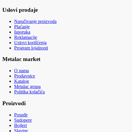
Uslovi prodaje
Naručivanje proizvoda
Plaćanje
Isporuka
Reklamacije
Uslovi korišćenja
Program lojalnosti
Metalac market
O nama
Prodavnice
Katalog
Metalac grupa
Politika kolačića
Proizvodi
Posuđe
Sudopere
Bojleri
Slavine