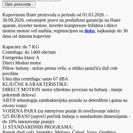
Opis proizvoda
-
Kupovinom Haier proizvoda u periodu od 01.03.2026. -
30.09.2026. ostvarujete pravo na produženu garanciju na Haier
aparate, inverter motore, inverter kompresore frižidera i direct
motion motore veš mašina, registracijom na
linku
, najkasnije do 30
dana od datuma kupovine
Kapacitet: do 7 KG
Centrifuga: do 1400 obr/min
Energetska klasa: A
Direct Motion motor
Pillow bubanj - nežan prema vešu, u obliku jastučića duž cele
površine
Ultra tiha centrifuga: samo 67 dBA
KLJUČNE KARAKTERISTIKE:
DIRECT MOTION motor (direktno povezan na bubanj - manje
pokretnih delova)
ABT® tehnologija (antibakterijska posuda za deterdžent i guma na
otvoru vrata)
VODENA PARA (za intenzivno pranje ili osvežavanje odeće)
525 BUBANJ (najveći prečnik bubnja u standardnim dimenzijama -
do 10% intenzivnije pranje)
11 STANDARDNIH PROGRAMA:
Pamuk (beli veš), Sintetika, Mešano, Ćebad, Vuna, Osetljivo,