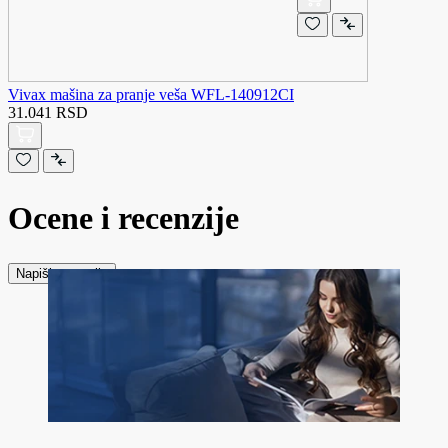
Vivax mašina za pranje veša WFL-140912CI
31.041 RSD
Ocene i recenzije
Napiši recenziju