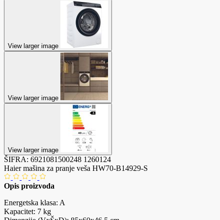
View larger image
View larger image
View larger image
ŠIFRA:
6921081500248
1260124
Haier mašina za pranje veša HW70-B14929-S
Opis proizvoda
Energetska klasa: A
Kapacitet: 7 kg