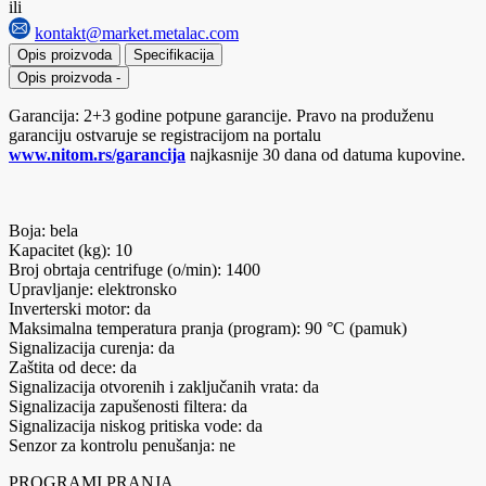
ili
kontakt@market.metalac.com
Opis proizvoda
Specifikacija
Opis proizvoda
-
Garancija: 2+3 godine potpune garancije. Pravo na produženu
garanciju ostvaruje se registracijom na portalu
www.nitom.rs/garancija
najkasnije 30 dana od datuma kupovine.
Boja: bela
Kapacitet (kg): 10
Broj obrtaja centrifuge (o/min): 1400
Upravljanje: elektronsko
Inverterski motor: da
Maksimalna temperatura pranja (program): 90 °C (pamuk)
Signalizacija curenja: da
Zaštita od dece: da
Signalizacija otvorenih i zaključanih vrata: da
Signalizacija zapušenosti filtera: da
Signalizacija niskog pritiska vode: da
Senzor za kontrolu penušanja: ne
PROGRAMI PRANJA