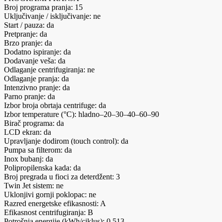
Broj programa pranja: 15
Uključivanje / isključivanje: ne
Start / pauza: da
Pretpranje: da
Brzo pranje: da
Dodatno ispiranje: da
Dodavanje veša: da
Odlaganje centrifugiranja: ne
Odlaganje pranja: da
Intenzivno pranje: da
Parno pranje: da
Izbor broja obrtaja centrifuge: da
Izbor temperature (°C): hladno–20–30–40–60–90
Birač programa: da
LCD ekran: da
Upravljanje dodirom (touch control): da
Pumpa sa filterom: da
Inox bubanj: da
Polipropilenska kada: da
Broj pregrada u fioci za deterdžent: 3
Twin Jet sistem: ne
Uklonjivi gornji poklopac: ne
Razred energetske efikasnosti: A
Efikasnost centrifugiranja: B
Potrošnja energije (kWh/ciklus): 0,513