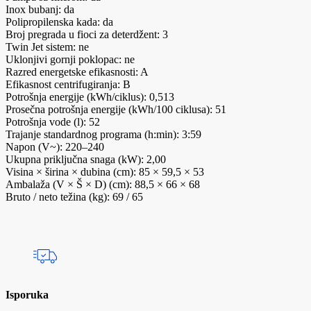
Inox bubanj: da
Polipropilenska kada: da
Broj pregrada u fioci za deterdžent: 3
Twin Jet sistem: ne
Uklonjivi gornji poklopac: ne
Razred energetske efikasnosti: A
Efikasnost centrifugiranja: B
Potrošnja energije (kWh/ciklus): 0,513
Prosečna potrošnja energije (kWh/100 ciklusa): 51
Potrošnja vode (l): 52
Trajanje standardnog programa (h:min): 3:59
Napon (V~): 220–240
Ukupna priključna snaga (kW): 2,00
Visina × širina × dubina (cm): 85 × 59,5 × 53
Ambalaža (V × Š × D) (cm): 88,5 × 66 × 68
Bruto / neto težina (kg): 69 / 65
Isporuka