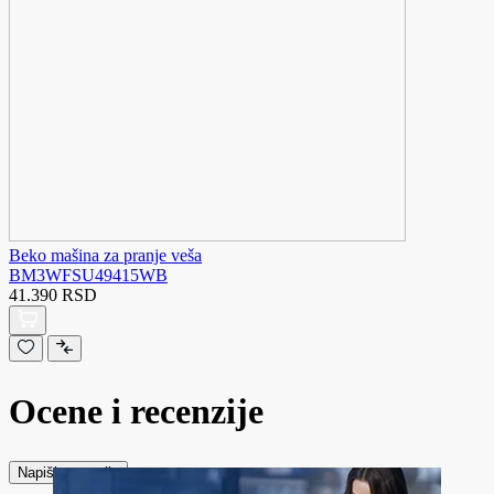
Beko mašina za pranje veša
BM3WFSU49415WB
41.390 RSD
Ocene i recenzije
Napiši recenziju