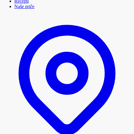
Recepti
Naše priče