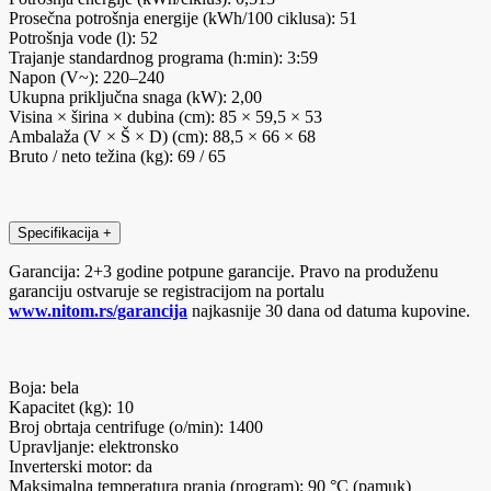
Prosečna potrošnja energije (kWh/100 ciklusa): 51
Potrošnja vode (l): 52
Trajanje standardnog programa (h:min): 3:59
Napon (V~): 220–240
Ukupna priključna snaga (kW): 2,00
Visina × širina × dubina (cm): 85 × 59,5 × 53
Ambalaža (V × Š × D) (cm): 88,5 × 66 × 68
Bruto / neto težina (kg): 69 / 65
Specifikacija
+
Garancija: 2+3 godine potpune garancije. Pravo na produženu
garanciju ostvaruje se registracijom na portalu
www.nitom.rs/garancija
najkasnije 30 dana od datuma kupovine.
Boja: bela
Kapacitet (kg): 10
Broj obrtaja centrifuge (o/min): 1400
Upravljanje: elektronsko
Inverterski motor: da
Maksimalna temperatura pranja (program): 90 °C (pamuk)