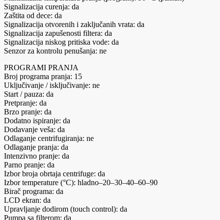
Signalizacija curenja: da
Zaštita od dece: da
Signalizacija otvorenih i zaključanih vrata: da
Signalizacija zapušenosti filtera: da
Signalizacija niskog pritiska vode: da
Senzor za kontrolu penušanja: ne
PROGRAMI PRANJA
Broj programa pranja: 15
Uključivanje / isključivanje: ne
Start / pauza: da
Pretpranje: da
Brzo pranje: da
Dodatno ispiranje: da
Dodavanje veša: da
Odlaganje centrifugiranja: ne
Odlaganje pranja: da
Intenzivno pranje: da
Parno pranje: da
Izbor broja obrtaja centrifuge: da
Izbor temperature (°C): hladno–20–30–40–60–90
Birač programa: da
LCD ekran: da
Upravljanje dodirom (touch control): da
Pumpa sa filterom: da