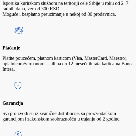
Isporuka kurirskom službom na teritoriji cele Srbije u roku od 2–7
radnih dana, već od 300 RSD.
Moguće i besplatno preuzimanje u nekoj od 80 prodavnica.
Plaćanje
Platite pouzećem, platnom karticom (Visa, MasterCard, Maestro),
uplatnicom/virmanom — ili na do 12 mesečnih rata karticama Banca
Intesa.
Garancija
Svi proizvodi su iz zvanične distribucije, sa proizvođačkom
garancijom i zakonskom saobraznošću u trajanju od 2 godine.