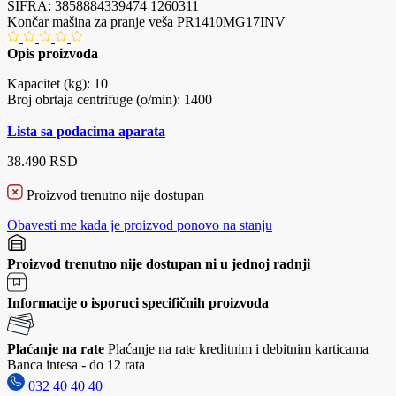
ŠIFRA:
3858884339474
1260311
Končar mašina za pranje veša PR1410MG17INV
Opis proizvoda
Kapacitet (kg): 10
Broj obrtaja centrifuge (o/min): 1400
Lista sa podacima aparata
38.490 RSD
Proizvod trenutno nije dostupan
Obavesti me kada je proizvod ponovo na stanju
Proizvod trenutno nije dostupan ni u jednoj radnji
Informacije o isporuci specifičnih proizvoda
Plaćanje na rate
Plaćanje na rate kreditnim i debitnim karticama
Banca intesa - do 12 rata
032 40 40 40