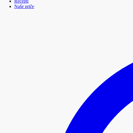
Recepti
Naše priče