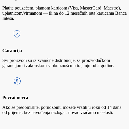
Platite pouzećem, platnom karticom (Visa, MasterCard, Maestro),
uplatnicom/virmanom — ili na do 12 mesečnih rata karticama Banca
Intesa.
Garancija
Svi proizvodi su iz zvanične distribucije, sa proizvođačkom
garancijom i zakonskom saobraznošću u trajanju od 2 godine.
Povrat novca
Ako se predomislite, porudžbinu možete vratiti u roku od 14 dana
od prijema, bez navođenja razloga - novac vraćamo u celosti.