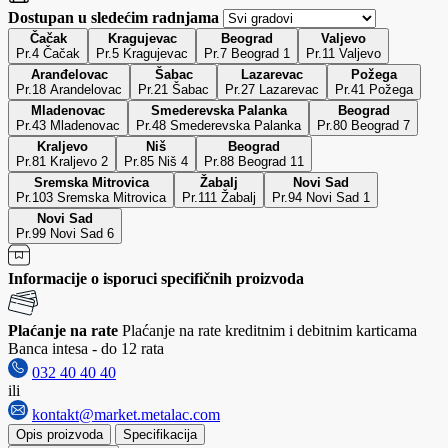
Dostupan u sledećim radnjama
Čačak
Kragujevac
Beograd
Valjevo
Pr.4 Čačak
Pr.5 Kragujevac
Pr.7 Beograd 1
Pr.11 Valjevo
Aranđelovac
Šabac
Lazarevac
Požega
Pr.18 Arandelovac
Pr.21 Šabac
Pr.27 Lazarevac
Pr.41 Požega
Mladenovac
Smederevska Palanka
Beograd
Pr.43 Mladenovac
Pr.48 Smederevska Palanka
Pr.80 Beograd 7
Kraljevo
Niš
Beograd
Pr.81 Kraljevo 2
Pr.85 Niš 4
Pr.88 Beograd 11
Sremska Mitrovica
Žabalj
Novi Sad
Pr.103 Sremska Mitrovica
Pr.111 Žabalj
Pr.94 Novi Sad 1
Novi Sad
Pr.99 Novi Sad 6
Informacije o isporuci specifičnih proizvoda
Plaćanje na rate
Plaćanje na rate kreditnim i debitnim karticama
Banca intesa - do 12 rata
032 40 40 40
ili
kontakt@market.metalac.com
Opis proizvoda
Specifikacija