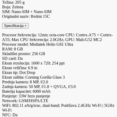
Težina: 205 g
Boja: Zelena
SIM: Nano-SIM + Nano-SIM
Originalni naziv: Redmi 15C
Specifikacija
+
Procesor frekvencija: 12nm; octa-core CPU: Cortex-A75 + Cortex-
A55; Max CPU frekvencija: 2.0GHz; GPU: Mali-G52 MC2
Procesor model: Mediatek Helio G81 Ultra
RAM: 8 GB
Skladišni prostor: 256 GB
SD card: Da
Ekran rezolucija: 1600 x 720; 254 ppi
Ekran veličina: 6.9 in
Ekran tip: Dot Drop
Ekran zaštita: Corning Gorilla Glass 3
Prednja kamera: 8 MP, f/2.0
Zadnja kamera: 50 MP, f/1.8 + QVGA, f/3.0
Baterija kapacitet: 6000 mAh
Punjenje: 33W brzo punjenje
Network: GSM/HSPA/LTE
WiFi: 802.11 a/b/g/n/ac, dual-band; Podržava 2.4GHz Wi-Fi | 5GHz
Wi-Fi
NFC: Da