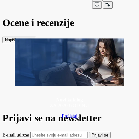
Ocene i recenzije
Napiši recenziju
Novi katalog
ZA 2026 GODINU
Prijavi se na newsletter
Prelistaj
E-mail adresa
Prijavi se