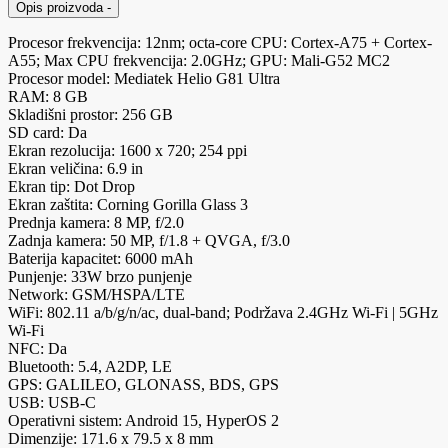
Opis proizvoda
-
Procesor frekvencija: 12nm; octa-core CPU: Cortex-A75 + Cortex-
A55; Max CPU frekvencija: 2.0GHz; GPU: Mali-G52 MC2
Procesor model: Mediatek Helio G81 Ultra
RAM: 8 GB
Skladišni prostor: 256 GB
SD card: Da
Ekran rezolucija: 1600 x 720; 254 ppi
Ekran veličina: 6.9 in
Ekran tip: Dot Drop
Ekran zaštita: Corning Gorilla Glass 3
Prednja kamera: 8 MP, f/2.0
Zadnja kamera: 50 MP, f/1.8 + QVGA, f/3.0
Baterija kapacitet: 6000 mAh
Punjenje: 33W brzo punjenje
Network: GSM/HSPA/LTE
WiFi: 802.11 a/b/g/n/ac, dual-band; Podržava 2.4GHz Wi-Fi | 5GHz
Wi-Fi
NFC: Da
Bluetooth: 5.4, A2DP, LE
GPS: GALILEO, GLONASS, BDS, GPS
USB: USB-C
Operativni sistem: Android 15, HyperOS 2
Dimenzije: 171.6 x 79.5 x 8 mm