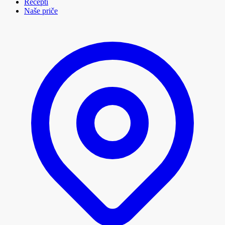
Recepti
Naše priče