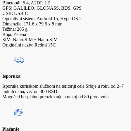
Bluetooth: 5.4, A2DP, LE
GPS: GALILEO, GLONASS, BDS, GPS
USB: USB-C
Operativni sistem: Android 15, HyperOS 2
Dimenzije: 171.6 x 79.5 x 8 mm
Težina: 205 g
Boja: Zelena
SIM: Nano-SIM + Nano-SIM
Originalni naziv: Redmi 15C
Isporuka
Isporuka kurirskom službom na teritoriji cele Srbije u roku od 2–7
radnih dana, već od 300 RSD.
Moguće i besplatno preuzimanje u nekoj od 80 prodavnica.
Plaćanje