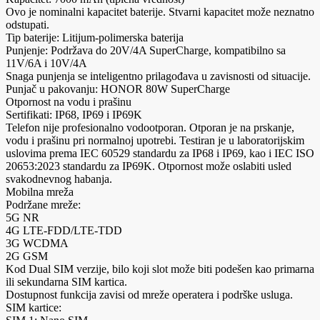
Ovo je nominalni kapacitet baterije. Stvarni kapacitet može neznatno
odstupati.
Tip baterije: Litijum-polimerska baterija
Punjenje: Podržava do 20V/4A SuperCharge, kompatibilno sa
11V/6A i 10V/4A
Snaga punjenja se inteligentno prilagođava u zavisnosti od situacije.
Punjač u pakovanju: HONOR 80W SuperCharge
Otpornost na vodu i prašinu
Sertifikati: IP68, IP69 i IP69K
Telefon nije profesionalno vodootporan. Otporan je na prskanje,
vodu i prašinu pri normalnoj upotrebi. Testiran je u laboratorijskim
uslovima prema IEC 60529 standardu za IP68 i IP69, kao i IEC ISO
20653:2023 standardu za IP69K. Otpornost može oslabiti usled
svakodnevnog habanja.
Mobilna mreža
Podržane mreže:
5G NR
4G LTE-FDD/LTE-TDD
3G WCDMA
2G GSM
Kod Dual SIM verzije, bilo koji slot može biti podešen kao primarna
ili sekundarna SIM kartica.
Dostupnost funkcija zavisi od mreže operatera i podrške usluga.
SIM kartice: