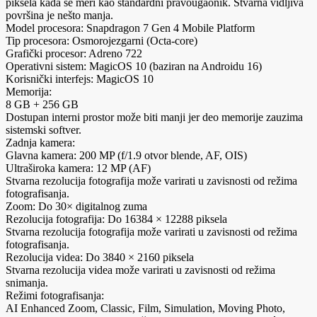
piksela kada se meri kao standardni pravougaonik. Stvarna vidljiva
površina je nešto manja.
Model procesora: Snapdragon 7 Gen 4 Mobile Platform
Tip procesora: Osmorojezgarni (Octa-core)
Grafički procesor: Adreno 722
Operativni sistem: MagicOS 10 (baziran na Androidu 16)
Korisnički interfejs: MagicOS 10
Memorija:
8 GB + 256 GB
Dostupan interni prostor može biti manji jer deo memorije zauzima
sistemski softver.
Zadnja kamera:
Glavna kamera: 200 MP (f/1.9 otvor blende, AF, OIS)
Ultraširoka kamera: 12 MP (AF)
Stvarna rezolucija fotografija može varirati u zavisnosti od režima
fotografisanja.
Zoom: Do 30× digitalnog zuma
Rezolucija fotografija: Do 16384 × 12288 piksela
Stvarna rezolucija fotografija može varirati u zavisnosti od režima
fotografisanja.
Rezolucija videa: Do 3840 × 2160 piksela
Stvarna rezolucija videa može varirati u zavisnosti od režima
snimanja.
Režimi fotografisanja:
AI Enhanced Zoom, Classic, Film, Simulation, Moving Photo,