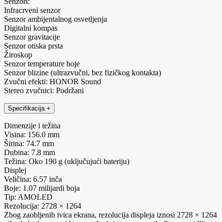
Senzori:
Infracrveni senzor
Senzor ambijentalnog osvetljenja
Digitalni kompas
Senzor gravitacije
Senzor otiska prsta
Žiroskop
Senzor temperature boje
Senzor blizine (ultrazvučni, bez fizičkog kontakta)
Zvučni efekti: HONOR Sound
Stereo zvučnici: Podržani
Specifikacija
+
Dimenzije i težina
Visina: 156.0 mm
Širina: 74.7 mm
Dubina: 7.8 mm
Težina: Oko 190 g (uključujući bateriju)
Displej
Veličina: 6.57 inča
Boje: 1.07 milijardi boja
Tip: AMOLED
Rezolucija: 2728 × 1264
Zbog zaobljenih ivica ekrana, rezolucija displeja iznosi 2728 × 1264