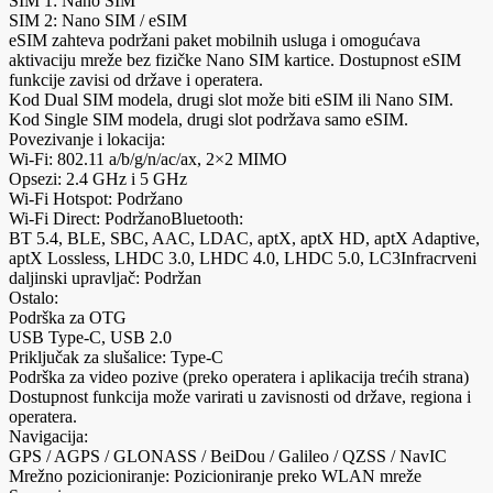
SIM 1: Nano SIM
SIM 2: Nano SIM / eSIM
eSIM zahteva podržani paket mobilnih usluga i omogućava
aktivaciju mreže bez fizičke Nano SIM kartice. Dostupnost eSIM
funkcije zavisi od države i operatera.
Kod Dual SIM modela, drugi slot može biti eSIM ili Nano SIM.
Kod Single SIM modela, drugi slot podržava samo eSIM.
Povezivanje i lokacija:
Wi-Fi: 802.11 a/b/g/n/ac/ax, 2×2 MIMO
Opsezi: 2.4 GHz i 5 GHz
Wi-Fi Hotspot: Podržano
Wi-Fi Direct: PodržanoBluetooth:
BT 5.4, BLE, SBC, AAC, LDAC, aptX, aptX HD, aptX Adaptive,
aptX Lossless, LHDC 3.0, LHDC 4.0, LHDC 5.0, LC3Infracrveni
daljinski upravljač: Podržan
Ostalo:
Podrška za OTG
USB Type-C, USB 2.0
Priključak za slušalice: Type-C
Podrška za video pozive (preko operatera i aplikacija trećih strana)
Dostupnost funkcija može varirati u zavisnosti od države, regiona i
operatera.
Navigacija:
GPS / AGPS / GLONASS / BeiDou / Galileo / QZSS / NavIC
Mrežno pozicioniranje: Pozicioniranje preko WLAN mreže