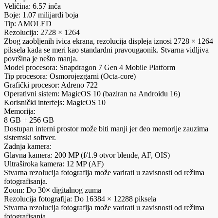
Veličina: 6.57 inča
Boje: 1.07 milijardi boja
Tip: AMOLED
Rezolucija: 2728 × 1264
Zbog zaobljenih ivica ekrana, rezolucija displeja iznosi 2728 × 1264
piksela kada se meri kao standardni pravougaonik. Stvarna vidljiva
površina je nešto manja.
Model procesora: Snapdragon 7 Gen 4 Mobile Platform
Tip procesora: Osmorojezgarni (Octa-core)
Grafički procesor: Adreno 722
Operativni sistem: MagicOS 10 (baziran na Androidu 16)
Korisnički interfejs: MagicOS 10
Memorija:
8 GB + 256 GB
Dostupan interni prostor može biti manji jer deo memorije zauzima
sistemski softver.
Zadnja kamera:
Glavna kamera: 200 MP (f/1.9 otvor blende, AF, OIS)
Ultraširoka kamera: 12 MP (AF)
Stvarna rezolucija fotografija može varirati u zavisnosti od režima
fotografisanja.
Zoom: Do 30× digitalnog zuma
Rezolucija fotografija: Do 16384 × 12288 piksela
Stvarna rezolucija fotografija može varirati u zavisnosti od režima
fotografisanja.