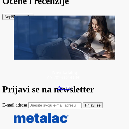
Ocene i recenzije
Napiši recenziju
Novi katalog
ZA 2026 GODINU
Prijavi se na newsletter
Prelistaj
E-mail adresa
Prijavi se