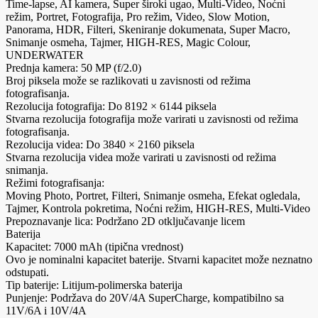
Time-lapse, AI kamera, Super široki ugao, Multi-Video, Noćni
režim, Portret, Fotografija, Pro režim, Video, Slow Motion,
Panorama, HDR, Filteri, Skeniranje dokumenata, Super Macro,
Snimanje osmeha, Tajmer, HIGH-RES, Magic Colour,
UNDERWATER
Prednja kamera: 50 MP (f/2.0)
Broj piksela može se razlikovati u zavisnosti od režima
fotografisanja.
Rezolucija fotografija: Do 8192 × 6144 piksela
Stvarna rezolucija fotografija može varirati u zavisnosti od režima
fotografisanja.
Rezolucija videa: Do 3840 × 2160 piksela
Stvarna rezolucija videa može varirati u zavisnosti od režima
snimanja.
Režimi fotografisanja:
Moving Photo, Portret, Filteri, Snimanje osmeha, Efekat ogledala,
Tajmer, Kontrola pokretima, Noćni režim, HIGH-RES, Multi-Video
Prepoznavanje lica: Podržano 2D otključavanje licem
Baterija
Kapacitet: 7000 mAh (tipična vrednost)
Ovo je nominalni kapacitet baterije. Stvarni kapacitet može neznatno
odstupati.
Tip baterije: Litijum-polimerska baterija
Punjenje: Podržava do 20V/4A SuperCharge, kompatibilno sa
11V/6A i 10V/4A