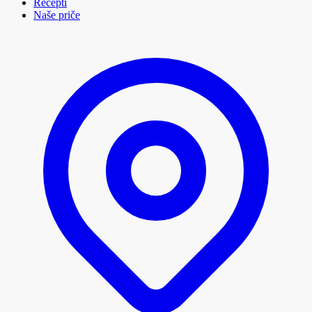
Recepti
Naše priče