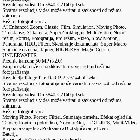
Rezolucija videa: Do 3840 × 2160 piksela
Stvarna rezolucija videa može varirati u zavisnosti od režima
snimanja.
Režimi fotografisanja:
AI Enhanced Zoom, Classic, Film, Simulation, Moving Photo,
Time-lapse, AI kamera, Super široki ugao, Multi-Video, Noćni
režim, Portret, Fotografija, Pro režim, Video, Slow Motion,
Panorama, HDR, Filteri, Skeniranje dokumenata, Super Macro,
Snimanje osmeha, Tajmer, HIGH-RES, Magic Colour,
UNDERWATER
Prednja kamera: 50 MP (f/2.0)
Broj piksela može se razlikovati u zavisnosti od režima
fotografisanja.
Rezolucija fotografija: Do 8192 × 6144 piksela
Stvarna rezolucija fotografija može varirati u zavisnosti od režima
fotografisanja.
Rezolucija videa: Do 3840 × 2160 piksela
Stvarna rezolucija videa može varirati u zavisnosti od režima
snimanja.
Režimi fotografisanja:
Moving Photo, Portret, Filteri, Snimanje osmeha, Efekat ogledala,
Tajmer, Kontrola pokretima, Noćni režim, HIGH-RES, Multi-Video
Prepoznavanje lica: Podržano 2D otključavanje licem
Baterija
Kapacitet: 7000 mAh (tipična vrednost)