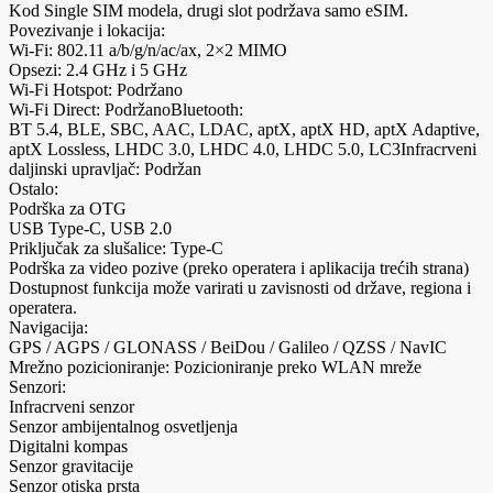
Kod Single SIM modela, drugi slot podržava samo eSIM.
Povezivanje i lokacija:
Wi-Fi: 802.11 a/b/g/n/ac/ax, 2×2 MIMO
Opsezi: 2.4 GHz i 5 GHz
Wi-Fi Hotspot: Podržano
Wi-Fi Direct: PodržanoBluetooth:
BT 5.4, BLE, SBC, AAC, LDAC, aptX, aptX HD, aptX Adaptive,
aptX Lossless, LHDC 3.0, LHDC 4.0, LHDC 5.0, LC3Infracrveni
daljinski upravljač: Podržan
Ostalo:
Podrška za OTG
USB Type-C, USB 2.0
Priključak za slušalice: Type-C
Podrška za video pozive (preko operatera i aplikacija trećih strana)
Dostupnost funkcija može varirati u zavisnosti od države, regiona i
operatera.
Navigacija:
GPS / AGPS / GLONASS / BeiDou / Galileo / QZSS / NavIC
Mrežno pozicioniranje: Pozicioniranje preko WLAN mreže
Senzori:
Infracrveni senzor
Senzor ambijentalnog osvetljenja
Digitalni kompas
Senzor gravitacije
Senzor otiska prsta