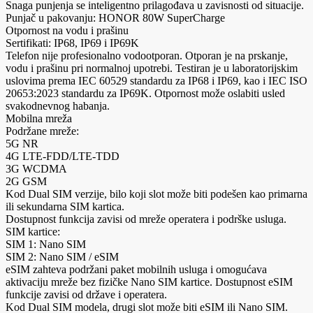
Snaga punjenja se inteligentno prilagođava u zavisnosti od situacije.
Punjač u pakovanju: HONOR 80W SuperCharge
Otpornost na vodu i prašinu
Sertifikati: IP68, IP69 i IP69K
Telefon nije profesionalno vodootporan. Otporan je na prskanje,
vodu i prašinu pri normalnoj upotrebi. Testiran je u laboratorijskim
uslovima prema IEC 60529 standardu za IP68 i IP69, kao i IEC ISO
20653:2023 standardu za IP69K. Otpornost može oslabiti usled
svakodnevnog habanja.
Mobilna mreža
Podržane mreže:
5G NR
4G LTE-FDD/LTE-TDD
3G WCDMA
2G GSM
Kod Dual SIM verzije, bilo koji slot može biti podešen kao primarna
ili sekundarna SIM kartica.
Dostupnost funkcija zavisi od mreže operatera i podrške usluga.
SIM kartice:
SIM 1: Nano SIM
SIM 2: Nano SIM / eSIM
eSIM zahteva podržani paket mobilnih usluga i omogućava
aktivaciju mreže bez fizičke Nano SIM kartice. Dostupnost eSIM
funkcije zavisi od države i operatera.
Kod Dual SIM modela, drugi slot može biti eSIM ili Nano SIM.