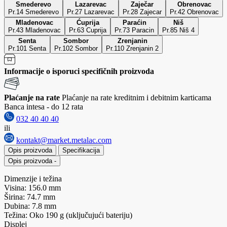
Smederevo
Lazarevac
Zaječar
Obrenovac
Pr.14 Smederevo
Pr.27 Lazarevac
Pr.28 Zajecar
Pr.42 Obrenovac
Mladenovac
Ćuprija
Paraćin
Niš
Pr.43 Mladenovac
Pr.63 Cuprija
Pr.73 Paracin
Pr.85 Niš 4
Senta
Sombor
Zrenjanin
Pr.101 Senta
Pr.102 Sombor
Pr.110 Zrenjanin 2
Informacije o isporuci specifičnih proizvoda
Plaćanje na rate
Plaćanje na rate kreditnim i debitnim karticama
Banca intesa - do 12 rata
032 40 40 40
ili
kontakt@market.metalac.com
Opis proizvoda
Specifikacija
Opis proizvoda
-
Dimenzije i težina
Visina: 156.0 mm
Širina: 74.7 mm
Dubina: 7.8 mm
Težina: Oko 190 g (uključujući bateriju)
Displej