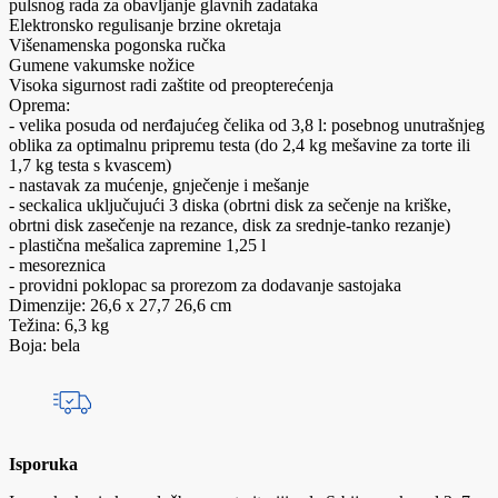
pulsnog rada za obavljanje glavnih zadataka
Elektronsko regulisanje brzine okretaja
Višenamenska pogonska ručka
Gumene vakumske nožice
Visoka sigurnost radi zaštite od preopterećenja
Oprema:
- velika posuda od nerđajućeg čelika od 3,8 l: posebnog unutrašnjeg
oblika za optimalnu pripremu testa (do 2,4 kg mešavine za torte ili
1,7 kg testa s kvascem)
- nastavak za mućenje, gnječenje i mešanje
- seckalica uključujući 3 diska (obrtni disk za sečenje na kriške,
obrtni disk zasečenje na rezance, disk za srednje-tanko rezanje)
- plastična mešalica zapremine 1,25 l
- mesoreznica
- providni poklopac sa prorezom za dodavanje sastojaka
Dimenzije: 26,6 x 27,7 26,6 cm
Težina: 6,3 kg
Boja: bela
Isporuka