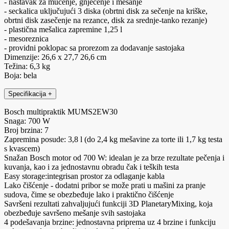
- nastavak za mućenje, gnječenje i mešanje
- seckalica uključujući 3 diska (obrtni disk za sečenje na kriške,
obrtni disk zasečenje na rezance, disk za srednje-tanko rezanje)
- plastična mešalica zapremine 1,25 l
- mesoreznica
- providni poklopac sa prorezom za dodavanje sastojaka
Dimenzije: 26,6 x 27,7 26,6 cm
Težina: 6,3 kg
Boja: bela
Specifikacija
+
Bosch multipraktik MUMS2EW30
Snaga: 700 W
Broj brzina: 7
Zapremina posude: 3,8 l (do 2,4 kg mešavine za torte ili 1,7 kg testa
s kvascem)
Snažan Bosch motor od 700 W: idealan je za brze rezultate pečenja i
kuvanja, kao i za jednostavnu obradu čak i teških testa
Easy storage:integrisan prostor za odlaganje kabla
Lako čišćenje - dodatni pribor se može prati u mašini za pranje
sudova, čime se obezbeđuje lako i praktično čišćenje
Savršeni rezultati zahvaljujući funkciji 3D PlanetaryMixing, koja
obezbeđuje savršeno mešanje svih sastojaka
4 podešavanja brzine: jednostavna priprema uz 4 brzine i funkciju