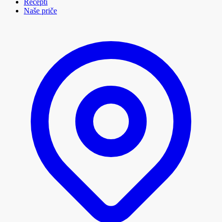
Recepti
Naše priče