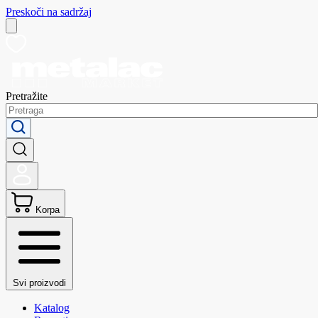
Preskoči na sadržaj
Pretražite
Korpa
Svi proizvodi
Katalog