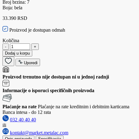
Broj brzina: 7
Boja: bela
33.390 RSD
Proizvod je dostupan odmah
Količina
-
+
Dodaj u korpu
Uporedi
Proizvod trenutno nije dostupan ni u jednoj radnji
Informacije o isporuci specifičnih proizvoda
Plaćanje na rate
Plaćanje na rate kreditnim i debitnim karticama
Banca intesa - do 12 rata
032 40 40 40
ili
kontakt@market.metalac.com
Opis proizvoda
Specifikacija