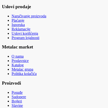
Uslovi prodaje
Naručivanje proizvoda
Plaćanje
Isporuka
Reklamacije
Uslovi korišćenja
Program lojalnosti
Metalac market
O nama
Prodavnice
Katalog
Metalac grupa
Politika kolačića
Proizvodi
Posuđe
Sudopere
Bojleri
Slavine