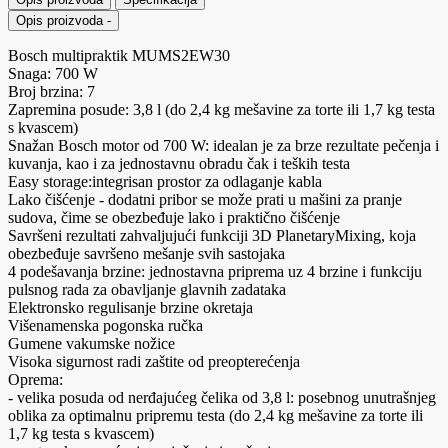
Opis proizvoda
-
Bosch multipraktik MUMS2EW30
Snaga: 700 W
Broj brzina: 7
Zapremina posude: 3,8 l (do 2,4 kg mešavine za torte ili 1,7 kg testa
s kvascem)
Snažan Bosch motor od 700 W: idealan je za brze rezultate pečenja i
kuvanja, kao i za jednostavnu obradu čak i teških testa
Easy storage:integrisan prostor za odlaganje kabla
Lako čišćenje - dodatni pribor se može prati u mašini za pranje
sudova, čime se obezbeđuje lako i praktično čišćenje
Savršeni rezultati zahvaljujući funkciji 3D PlanetaryMixing, koja
obezbeđuje savršeno mešanje svih sastojaka
4 podešavanja brzine: jednostavna priprema uz 4 brzine i funkciju
pulsnog rada za obavljanje glavnih zadataka
Elektronsko regulisanje brzine okretaja
Višenamenska pogonska ručka
Gumene vakumske nožice
Visoka sigurnost radi zaštite od preopterećenja
Oprema:
- velika posuda od nerđajućeg čelika od 3,8 l: posebnog unutrašnjeg
oblika za optimalnu pripremu testa (do 2,4 kg mešavine za torte ili
1,7 kg testa s kvascem)