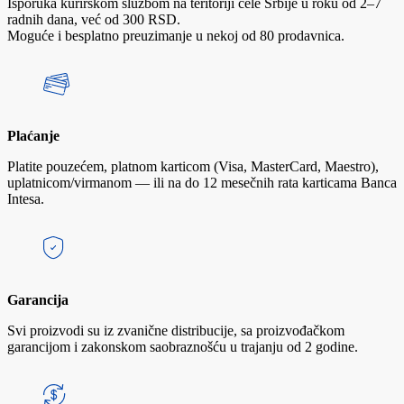
Isporuka kurirskom službom na teritoriji cele Srbije u roku od 2–7
radnih dana, već od 300 RSD.
Moguće i besplatno preuzimanje u nekoj od 80 prodavnica.
Plaćanje
Platite pouzećem, platnom karticom (Visa, MasterCard, Maestro),
uplatnicom/virmanom — ili na do 12 mesečnih rata karticama Banca
Intesa.
Garancija
Svi proizvodi su iz zvanične distribucije, sa proizvođačkom
garancijom i zakonskom saobraznošću u trajanju od 2 godine.