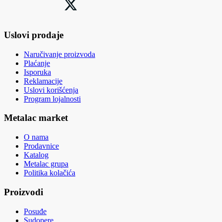
Uslovi prodaje
Naručivanje proizvoda
Plaćanje
Isporuka
Reklamacije
Uslovi korišćenja
Program lojalnosti
Metalac market
O nama
Prodavnice
Katalog
Metalac grupa
Politika kolačića
Proizvodi
Posuđe
Sudopere