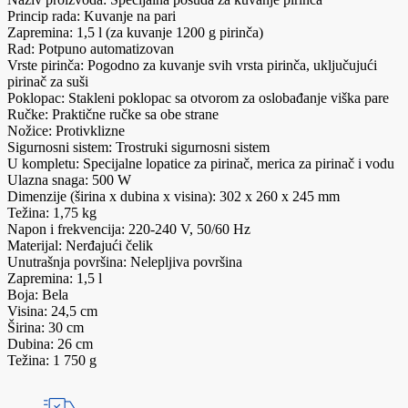
Princip rada: Kuvanje na pari
Zapremina: 1,5 l (za kuvanje 1200 g pirinča)
Rad: Potpuno automatizovan
Vrste pirinča: Pogodno za kuvanje svih vrsta pirinča, uključujući
pirinač za suši
Poklopac: Stakleni poklopac sa otvorom za oslobađanje viška pare
Ručke: Praktične ručke sa obe strane
Nožice: Protivklizne
Sigurnosni sistem: Trostruki sigurnosni sistem
U kompletu: Specijalne lopatice za pirinač, merica za pirinač i vodu
Ulazna snaga: 500 W
Dimenzije (širina x dubina x visina): 302 x 260 x 245 mm
Težina: 1,75 kg
Napon i frekvencija: 220-240 V, 50/60 Hz
Materijal: Nerđajući čelik
Unutrašnja površina: Nelepljiva površina
Zapremina: 1,5 l
Boja: Bela
Visina: 24,5 cm
Širina: 30 cm
Dubina: 26 cm
Težina: 1 750 g