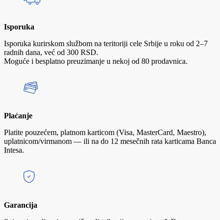
Isporuka
Isporuka kurirskom službom na teritoriji cele Srbije u roku od 2–7
radnih dana, već od 300 RSD.
Moguće i besplatno preuzimanje u nekoj od 80 prodavnica.
Plaćanje
Platite pouzećem, platnom karticom (Visa, MasterCard, Maestro),
uplatnicom/virmanom — ili na do 12 mesečnih rata karticama Banca
Intesa.
Garancija