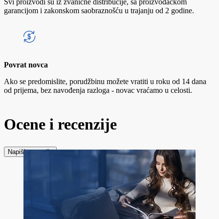
Svi proizvodi su iz zvanične distribucije, sa proizvođačkom
garancijom i zakonskom saobraznošću u trajanju od 2 godine.
Povrat novca
Ako se predomislite, porudžbinu možete vratiti u roku od 14 dana
od prijema, bez navođenja razloga - novac vraćamo u celosti.
Ocene i recenzije
Napiši recenziju