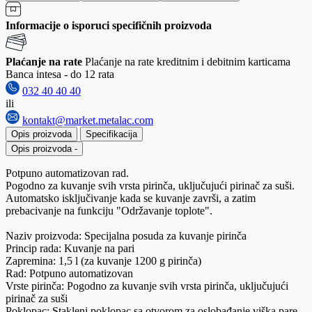
Informacije o isporuci specifičnih proizvoda
Plaćanje na rate
Plaćanje na rate kreditnim i debitnim karticama
Banca intesa - do 12 rata
032 40 40 40
ili
kontakt@market.metalac.com
Opis proizvoda
Specifikacija
Opis proizvoda
-
Potpuno automatizovan rad.
Pogodno za kuvanje svih vrsta pirinča, uključujući pirinač za suši.
Automatsko isključivanje kada se kuvanje završi, a zatim
prebacivanje na funkciju "Održavanje toplote".
Naziv proizvoda: Specijalna posuda za kuvanje pirinča
Princip rada: Kuvanje na pari
Zapremina: 1,5 l (za kuvanje 1200 g pirinča)
Rad: Potpuno automatizovan
Vrste pirinča: Pogodno za kuvanje svih vrsta pirinča, uključujući
pirinač za suši
Poklopac: Stakleni poklopac sa otvorom za oslobađanje viška pare