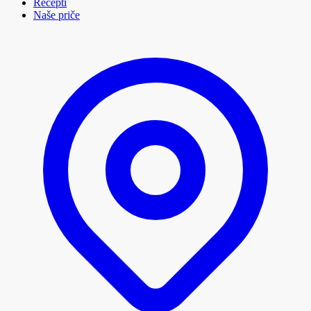
Recepti
Naše priče