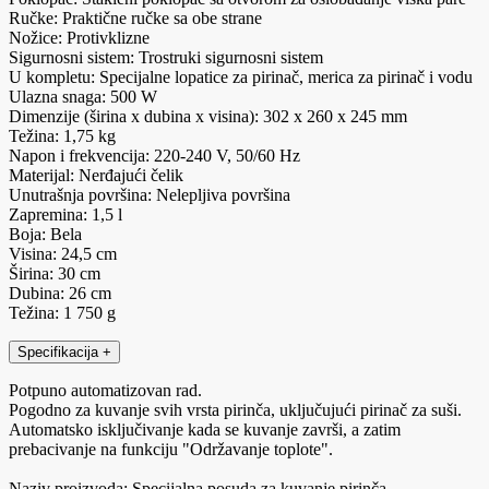
Ručke: Praktične ručke sa obe strane
Nožice: Protivklizne
Sigurnosni sistem: Trostruki sigurnosni sistem
U kompletu: Specijalne lopatice za pirinač, merica za pirinač i vodu
Ulazna snaga: 500 W
Dimenzije (širina x dubina x visina): 302 x 260 x 245 mm
Težina: 1,75 kg
Napon i frekvencija: 220-240 V, 50/60 Hz
Materijal: Nerđajući čelik
Unutrašnja površina: Nelepljiva površina
Zapremina: 1,5 l
Boja: Bela
Visina: 24,5 cm
Širina: 30 cm
Dubina: 26 cm
Težina: 1 750 g
Specifikacija
+
Potpuno automatizovan rad.
Pogodno za kuvanje svih vrsta pirinča, uključujući pirinač za suši.
Automatsko isključivanje kada se kuvanje završi, a zatim
prebacivanje na funkciju "Održavanje toplote".
Naziv proizvoda: Specijalna posuda za kuvanje pirinča