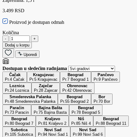
Zapremina: 1,5 l
3.499 RSD
Proizvod je dostupan odmah
Količina
-
+
Dodaj u korpu
Uporedi
Dostupan u sledećim radnjama
Čačak
Kragujevac
Beograd
Pančevo
Pr.4 Čačak
Pr.5 Kragujevac
Pr.7 Beograd 1
Pr.9 Pančevo
Loznica
Zaječar
Obrenovac
Pr.24 Loznica
Pr.28 Zajecar
Pr.42 Obrenovac
Smederevska Palanka
Beograd
Bor
Pr.48 Smederevska Palanka
Pr.55 Beograd 2
Pr.70 Bor
Paraćin
Bajina Bašta
Beograd
Pr.73 Paracin
Pr.75 Bajina Basta
Pr.78 Beograd 5
Beograd
Kraljevo
Niš
Beograd
Pr.80 Beograd 7
Pr.81 Kraljevo 2
Pr.85 Niš 4
Pr.88 Beograd 11
Subotica
Novi Sad
Novi Sad
Pr.105 Subotica
Pr.94 Novi Sad 1
Pr.99 Novi Sad 6