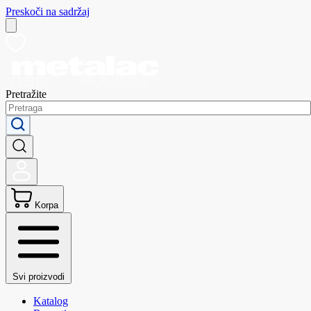
Preskoči na sadržaj
Pretražite
Korpa
Svi proizvodi
Katalog