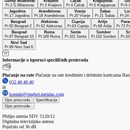
Gornji Milanovac
Kraljevo
Čačak
Kragujevac
Už
Pr.2 G.Milanovac
Pr.3 Kraljevo
Pr.4 Čačak
Pr.5 Kragujevac
P
Jagodina
Aranđelovac
Vranje
Šabac
Lo
Pr.17 Jagodina
Pr.18 Arandelovac
Pr.20 Vranje
Pr.21 Šabac
Pr.24
Beograd
Aleksinac
Ćuprija
Arilje
Para
Pr.55 Beograd 2
Pr.62 Aleksinac
Pr.63 Cuprija
Pr.68 Arilje
Pr.73 P
Beograd
Ruma
Senta
Sombor
Sr
Pr.87 Beograd 10
Pr.100 Ruma
Pr.101 Senta
Pr.102 Sombor
Pr.10
Novi Sad
Pr.99 Novi Sad 6
Informacije o isporuci specifičnih proizvoda
Plaćanje na rate
Plaćanje na rate kreditnim i debitnim karticama Banc
032 40 40 40
ili
kontakt@market.metalac.com
Opis proizvoda
Specifikacija
Opis proizvoda
-
Philips antena SDV 5120/12
Digitalna televizijska antena
Pojačalo od 36 dB