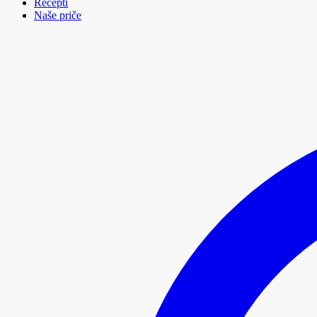
Recepti
Naše priče