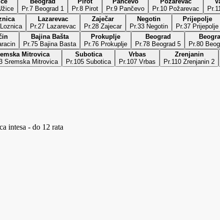
ice
Beograd
Pirot
Pančevo
Požarevac
V
r.6 Užice
Pr.7 Beograd 1
Pr.8 Pirot
Pr.9 Pančevo
Pr.10 Požarevac
Pr.1
znica
Lazarevac
Zaječar
Negotin
Prijepolje
 Loznica
Pr.27 Lazarevac
Pr.28 Zajecar
Pr.33 Negotin
Pr.37 Prijepolje
ćin
Bajina Bašta
Prokuplje
Beograd
Beogr
aracin
Pr.75 Bajina Basta
Pr.76 Prokuplje
Pr.78 Beograd 5
Pr.80 Beog
emska Mitrovica
Subotica
Vrbas
Zrenjanin
3 Sremska Mitrovica
Pr.105 Subotica
Pr.107 Vrbas
Pr.110 Zrenjanin 2
a intesa - do 12 rata