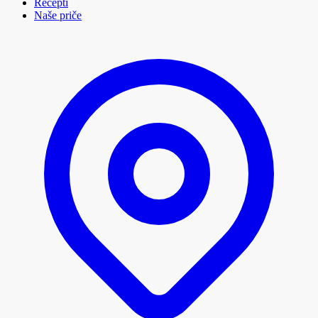
Recepti
Naše priče