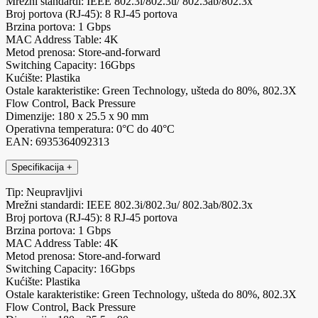
Mrežni standardi: IEEE 802.3i/802.3u/ 802.3ab/802.3x
Broj portova (RJ-45): 8 RJ-45 portova
Brzina portova: 1 Gbps
MAC Address Table: 4K
Metod prenosa: Store-and-forward
Switching Capacity: 16Gbps
Kućište: Plastika
Ostale karakteristike: Green Technology, ušteda do 80%, 802.3X
Flow Control, Back Pressure
Dimenzije: 180 x 25.5 x 90 mm
Operativna temperatura: 0°C do 40°C
EAN: 6935364092313
Specifikacija
+
Tip: Neupravljivi
Mrežni standardi: IEEE 802.3i/802.3u/ 802.3ab/802.3x
Broj portova (RJ-45): 8 RJ-45 portova
Brzina portova: 1 Gbps
MAC Address Table: 4K
Metod prenosa: Store-and-forward
Switching Capacity: 16Gbps
Kućište: Plastika
Ostale karakteristike: Green Technology, ušteda do 80%, 802.3X
Flow Control, Back Pressure