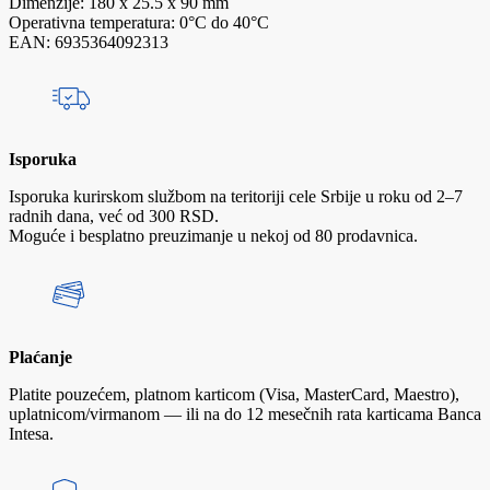
Dimenzije: 180 x 25.5 x 90 mm
Operativna temperatura: 0°C do 40°C
EAN: 6935364092313
Isporuka
Isporuka kurirskom službom na teritoriji cele Srbije u roku od 2–7
radnih dana, već od 300 RSD.
Moguće i besplatno preuzimanje u nekoj od 80 prodavnica.
Plaćanje
Platite pouzećem, platnom karticom (Visa, MasterCard, Maestro),
uplatnicom/virmanom — ili na do 12 mesečnih rata karticama Banca
Intesa.