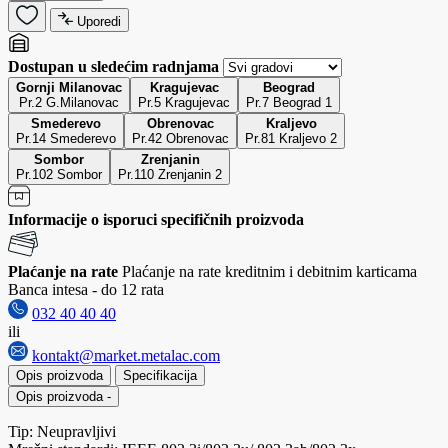
Uporedi
Dostupan u sledećim radnjama
Gornji Milanovac
Kragujevac
Beograd
Pr.2 G.Milanovac
Pr.5 Kragujevac
Pr.7 Beograd 1
Smederevo
Obrenovac
Kraljevo
Pr.14 Smederevo
Pr.42 Obrenovac
Pr.81 Kraljevo 2
Sombor
Zrenjanin
Pr.102 Sombor
Pr.110 Zrenjanin 2
Informacije o isporuci specifičnih proizvoda
Plaćanje na rate
Plaćanje na rate kreditnim i debitnim karticama
Banca intesa - do 12 rata
032 40 40 40
ili
kontakt@market.metalac.com
Opis proizvoda
Specifikacija
Opis proizvoda
-
Tip: Neupravljivi