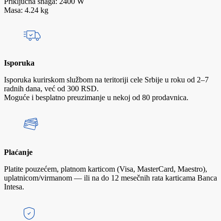
Priključna snaga: 2400 W
Masa: 4.24 kg
Isporuka
Isporuka kurirskom službom na teritoriji cele Srbije u roku od 2–7
radnih dana, već od 300 RSD.
Moguće i besplatno preuzimanje u nekoj od 80 prodavnica.
Plaćanje
Platite pouzećem, platnom karticom (Visa, MasterCard, Maestro),
uplatnicom/virmanom — ili na do 12 mesečnih rata karticama Banca
Intesa.