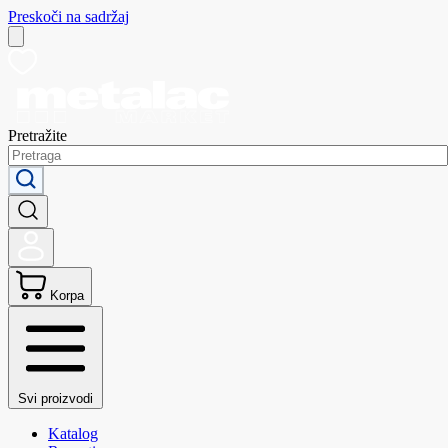
Preskoči na sadržaj
Pretražite
Korpa
Svi proizvodi
Katalog