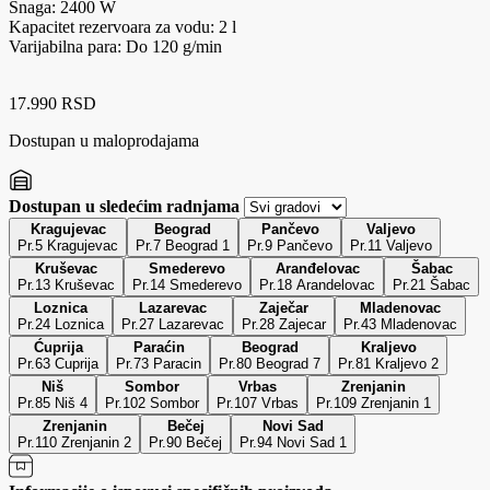
Snaga: 2400 W
Kapacitet rezervoara za vodu: 2 l
Varijabilna para: Do 120 g/min
17.990 RSD
Dostupan u maloprodajama
Dostupan u sledećim radnjama
Kragujevac
Beograd
Pančevo
Valjevo
Pr.5 Kragujevac
Pr.7 Beograd 1
Pr.9 Pančevo
Pr.11 Valjevo
Kruševac
Smederevo
Aranđelovac
Šabac
Pr.13 Kruševac
Pr.14 Smederevo
Pr.18 Arandelovac
Pr.21 Šabac
Loznica
Lazarevac
Zaječar
Mladenovac
Pr.24 Loznica
Pr.27 Lazarevac
Pr.28 Zajecar
Pr.43 Mladenovac
Ćuprija
Paraćin
Beograd
Kraljevo
Pr.63 Cuprija
Pr.73 Paracin
Pr.80 Beograd 7
Pr.81 Kraljevo 2
Niš
Sombor
Vrbas
Zrenjanin
Pr.85 Niš 4
Pr.102 Sombor
Pr.107 Vrbas
Pr.109 Zrenjanin 1
Zrenjanin
Bečej
Novi Sad
Pr.110 Zrenjanin 2
Pr.90 Bečej
Pr.94 Novi Sad 1