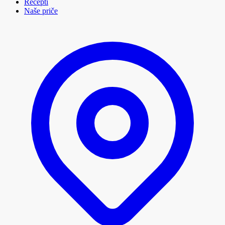
Recepti
Naše priče