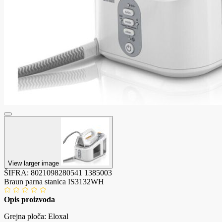
View larger image
ŠIFRA:
8021098280541
1385003
Braun parna stanica IS3132WH
Opis proizvoda
Grejna ploča: Eloxal