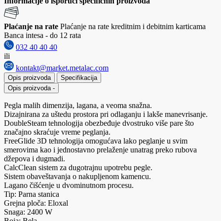
Informacije o isporuci specifičnih proizvoda
Plaćanje na rate
Plaćanje na rate kreditnim i debitnim karticama
Banca intesa - do 12 rata
032 40 40 40
ili
kontakt@market.metalac.com
Opis proizvoda
Specifikacija
Opis proizvoda
-
Pegla malih dimenzija, lagana, a veoma snažna.
Dizajnirana za uštedu prostora pri odlaganju i lakše manevrisanje.
DoubleSteam tehnologija obezbeđuje dvostruko više pare što
značajno skraćuje vreme peglanja.
FreeGlide 3D tehnologija omogućava lako peglanje u svim
smerovima kao i jednostavno prelaženje unatrag preko rubova
džepova i dugmadi.
CalcClean sistem za dugotrajnu upotrebu pegle.
Sistem obaveštavanja o nakupljenom kamencu.
Lagano čišćenje u dvominutnom procesu.
Tip: Parna stanica
Grejna ploča: Eloxal
Snaga: 2400 W
Boja: Bela