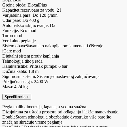
Grejna ploča: EloxalPlus
Kapacitet rezervoara za vodu: 2 l
Varijabilna para: Do 120 g/min
Udar pare: Do 400 g
Automatsko iskljucivanje: Da
Funkcije: Eco mod
Turbo mod
Vertkalno peglanje
Sistem obaveštavanja o nakupljenom kamencu i čišćenje
iCare mod
Digitalni sistem protiv kapljanja
Tehnologija tihog rada
Karakteristike: Pritisak pumpe: 6 bar
Dužina kabla: 1.8 m
Sigurnosni sistemi: Sistem jednostavnog zaključavanja
Priključna snaga: 2400 W
Masa: 4.24 kg
Specifikacija
+
Pegla malih dimenzija, lagana, a veoma snažna.
Dizajnirana za uštedu prostora pri odlaganju i lakše manevrisanje.
DoubleSteam tehnologija obezbeđuje dvostruko više pare što
značajno skraćuje vreme peglanja.