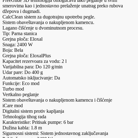
FreeGlide 3D tehnologija omogućava lako peglanje u svim
smerovima kao i jednostavno prelaženje unatrag preko rubova
džepova i dugmadi.
CalcClean sistem za dugotrajnu upotrebu pegle.
Sistem obaveštavanja o nakupljenom kamencu.
Lagano čišćenje u dvominutnom procesu.
Tip: Parna stanica
Grejna ploča: Eloxal
Snaga: 2400 W
Boja: Bela
Grejna ploča: EloxalPlus
Kapacitet rezervoara za vodu: 2 l
Varijabilna para: Do 120 g/min
Udar pare: Do 400 g
Automatsko iskljucivanje: Da
Funkcije: Eco mod
Turbo mod
Vertkalno peglanje
Sistem obaveštavanja o nakupljenom kamencu i čišćenje
iCare mod
Digitalni sistem protiv kapljanja
Tehnologija tihog rada
Karakteristike: Pritisak pumpe: 6 bar
Dužina kabla: 1.8 m
Sigurnosni sistemi: Sistem jednostavnog zaključavanja