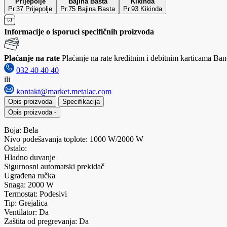
Prijepolje
Bajina Bašta
Kikinda
Pr.37 Prijepolje
Pr.75 Bajina Basta
Pr.93 Kikinda
Informacije o isporuci specifičnih proizvoda
Plaćanje na rate
Plaćanje na rate kreditnim i debitnim karticama Banc
032 40 40 40
ili
kontakt@market.metalac.com
Opis proizvoda
Specifikacija
Opis proizvoda
-
Boja: Bela
Nivo podešavanja toplote: 1000 W/2000 W
Ostalo:
Hladno duvanje
Sigurnosni automatski prekidač
Ugrađena ručka
Snaga: 2000 W
Termostat: Podesivi
Tip: Grejalica
Ventilator: Da
Zaštita od pregrevanja: Da