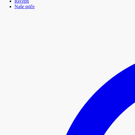
Recepti
Naše priče