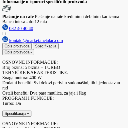
Informacije o isporuci specifičnih proizvoda
Plaćanje na rate
Plaćanje na rate kreditnim i debitnim karticama
Banca intesa - do 12 rata
032 40 40 40
ili
kontakt@market.metalac.com
Opis proizvoda
Specifikacija
Opis proizvoda
-
OSNOVNE INFORMACIJE:
Broj brzina: 5 brzina + TURBO
TEHNIČKE KARAKTERISTIKE:
Snaga motora: 400 W
Dodatni benefiti: Svi delovi perivi u sudomašini, tih i jednostavan
rad
Ostali benefiti: Dva para mutilica, za jaja i šlag
PROGRAMI I FUNKCIJE:
Turbo: Da
Specifikacija
+
OSNOVNE INFORMACIJE: