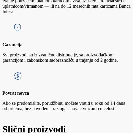
Platite pouzećem, platnom karticom (Visa, MasterCard, Maestro),
uplatnicom/virmanom — ili na do 12 mesečnih rata karticama Banca
Intesa.
Garancija
Svi proizvodi su iz zvanične distribucije, sa proizvođačkom
garancijom i zakonskom saobraznošću u trajanju od 2 godine.
Povrat novca
Ako se predomislite, porudžbinu možete vratiti u roku od 14 dana
od prijema, bez navođenja razloga - novac vraćamo u celosti.
Slični proizvodi