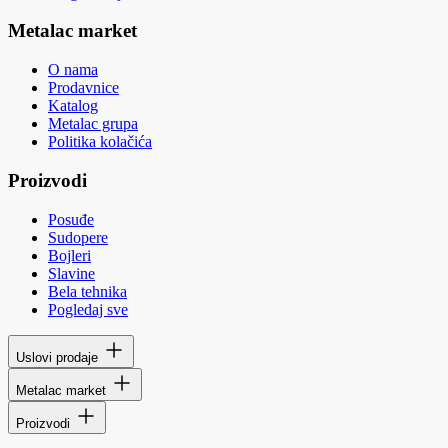
Metalac market
O nama
Prodavnice
Katalog
Metalac grupa
Politika kolačića
Proizvodi
Posuđe
Sudopere
Bojleri
Slavine
Bela tehnika
Pogledaj sve
Uslovi prodaje
Metalac market
Proizvodi