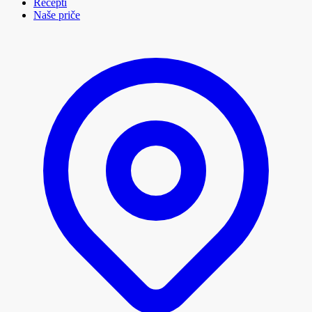
Recepti
Naše priče