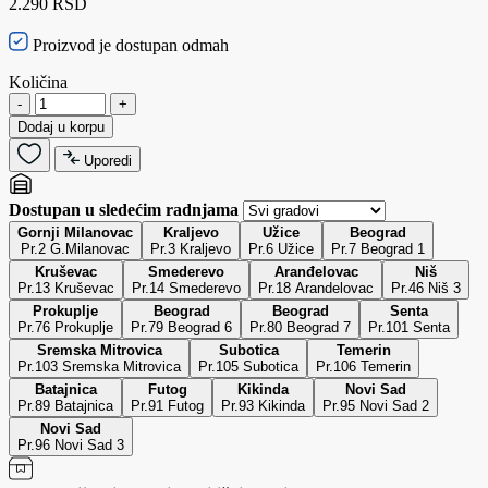
2.290 RSD
Proizvod je dostupan odmah
Količina
-
+
Dodaj u korpu
Uporedi
Dostupan u sledećim radnjama
Gornji Milanovac
Kraljevo
Užice
Beograd
Pr.2 G.Milanovac
Pr.3 Kraljevo
Pr.6 Užice
Pr.7 Beograd 1
Kruševac
Smederevo
Aranđelovac
Niš
Pr.13 Kruševac
Pr.14 Smederevo
Pr.18 Arandelovac
Pr.46 Niš 3
Prokuplje
Beograd
Beograd
Senta
Pr.76 Prokuplje
Pr.79 Beograd 6
Pr.80 Beograd 7
Pr.101 Senta
Sremska Mitrovica
Subotica
Temerin
Pr.103 Sremska Mitrovica
Pr.105 Subotica
Pr.106 Temerin
Batajnica
Futog
Kikinda
Novi Sad
Pr.89 Batajnica
Pr.91 Futog
Pr.93 Kikinda
Pr.95 Novi Sad 2
Novi Sad
Pr.96 Novi Sad 3