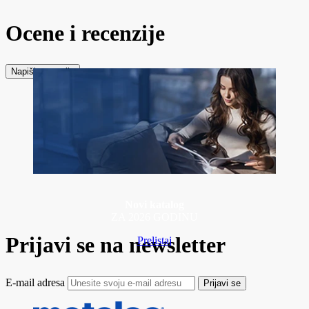
Ocene i recenzije
Napiši recenziju
Novi katalog
ZA 2026 GODINU
Prijavi se na newsletter
Prelistaj
E-mail adresa
Prijavi se