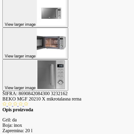
View larger image
View larger image
View larger image
ŠIFRA:
8690842084300
3232162
BEKO MGF 20210 X mikrotalasna rerna
Opis proizvoda
Gril: da
Boja: inox
Zapremina: 20 l