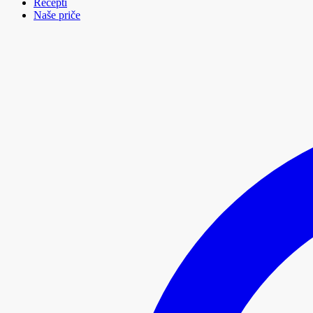
Recepti
Naše priče