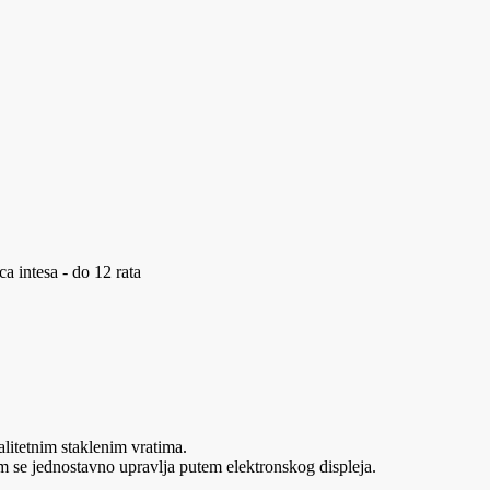
a intesa - do 12 rata
litetnim staklenim vratima.
 se jednostavno upravlja putem elektronskog displeja.