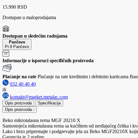
15.990 RSD
Dostupan u maloprodajama
Dostupan u sledećim radnjama
Pančevo
Pr.9 Pančevo
Informacije o isporuci specifičnih proizvoda
Plaćanje na rate
Plaćanje na rate kreditnim i debitnim karticama Banc
032 40 40 40
ili
kontakt@market.metalac.com
Opis proizvoda
Specifikacija
Opis proizvoda
-
Beko mikrotalasna rerna MGF 20210 X
Samostojeća mikrotalasna rerna sa kućištem od nerđajućeg čelika i kva
Lako i brzo pripremajte i podgrevajte jela uz Beko MGF20210X kojim
Garancija je 2 godine.