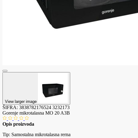
View larger image
ŠIFRA:
3838782176524
3232173
Gorenje mikrotalasna MO 20 A3B
Opis proizvoda
Tip: Samostalna mikrotalasna rerna