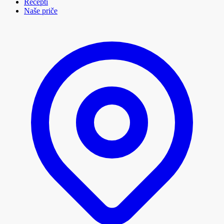
Recepti
Naše priče