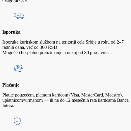
Osigurač: 8 A
Isporuka
Isporuka kurirskom službom na teritoriji cele Srbije u roku od 2–7
radnih dana, već od 300 RSD.
Moguće i besplatno preuzimanje u nekoj od 80 prodavnica.
Plaćanje
Platite pouzećem, platnom karticom (Visa, MasterCard, Maestro),
uplatnicom/virmanom — ili na do 12 mesečnih rata karticama Banca
Intesa.