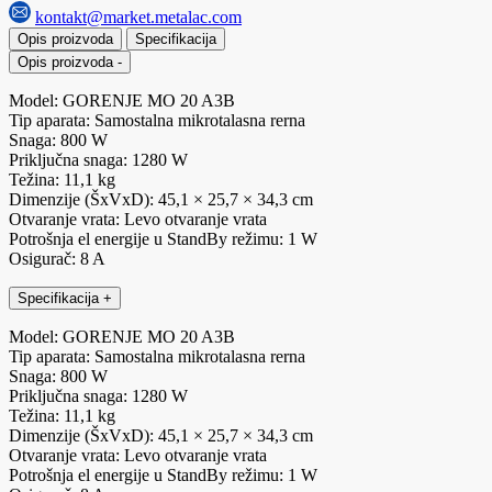
kontakt@market.metalac.com
Opis proizvoda
Specifikacija
Opis proizvoda
-
Model: GORENJE MO 20 A3B
Tip aparata: Samostalna mikrotalasna rerna
Snaga: 800 W
Priključna snaga: 1280 W
Težina: 11,1 kg
Dimenzije (ŠxVxD): 45,1 × 25,7 × 34,3 cm
Otvaranje vrata: Levo otvaranje vrata
Potrošnja el energije u StandBy režimu: 1 W
Osigurač: 8 A
Specifikacija
+
Model: GORENJE MO 20 A3B
Tip aparata: Samostalna mikrotalasna rerna
Snaga: 800 W
Priključna snaga: 1280 W
Težina: 11,1 kg
Dimenzije (ŠxVxD): 45,1 × 25,7 × 34,3 cm
Otvaranje vrata: Levo otvaranje vrata
Potrošnja el energije u StandBy režimu: 1 W