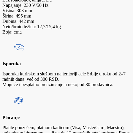
Napajanje: 230 V/50 Hz
Visina: 303 mm
Širina: 495 mm
Dubina: 442 mm
Neto/bruto težina: 12,7/15,4 kg
Boja: crna
Isporuka
Isporuka kurirskom službom na teritoriji cele Srbije u roku od 2–7
radnih dana, već od 300 RSD.
Moguće i besplatno preuzimanje u nekoj od 80 prodavnica.
Plaćanje
Platite pouzećem, platnom karticom (Visa, MasterCard, Maestro),
uplatnicom/virmanom — ili na do 12 mesečnih rata karticama Banca