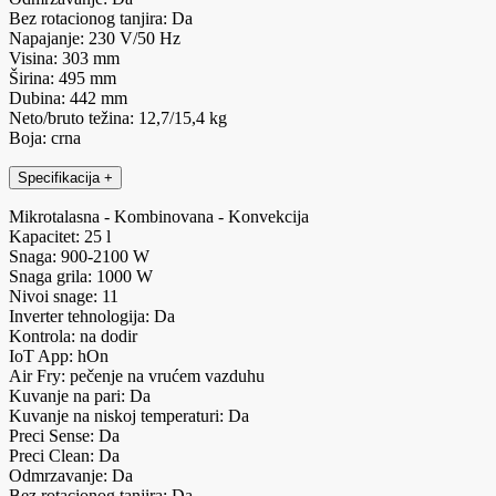
Bez rotacionog tanjira: Da
Napajanje: 230 V/50 Hz
Visina: 303 mm
Širina: 495 mm
Dubina: 442 mm
Neto/bruto težina: 12,7/15,4 kg
Boja: crna
Specifikacija
+
Mikrotalasna - Kombinovana - Konvekcija
Kapacitet: 25 l
Snaga: 900-2100 W
Snaga grila: 1000 W
Nivoi snage: 11
Inverter tehnologija: Da
Kontrola: na dodir
IoT App: hOn
Air Fry: pečenje na vrućem vazduhu
Kuvanje na pari: Da
Kuvanje na niskoj temperaturi: Da
Preci Sense: Da
Preci Clean: Da
Odmrzavanje: Da
Bez rotacionog tanjira: Da