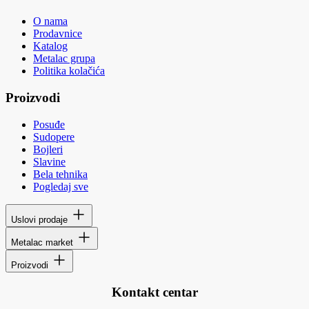
O nama
Prodavnice
Katalog
Metalac grupa
Politika kolačića
Proizvodi
Posuđe
Sudopere
Bojleri
Slavine
Bela tehnika
Pogledaj sve
Uslovi prodaje
Metalac market
Proizvodi
Kontakt centar