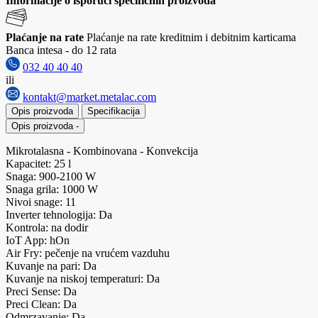
Informacije o isporuci specifičnih proizvoda
Plaćanje na rate
Plaćanje na rate kreditnim i debitnim karticama
Banca intesa - do 12 rata
032 40 40 40
ili
kontakt@market.metalac.com
Opis proizvoda
Specifikacija
Opis proizvoda
-
Mikrotalasna - Kombinovana - Konvekcija
Kapacitet: 25 l
Snaga: 900-2100 W
Snaga grila: 1000 W
Nivoi snage: 11
Inverter tehnologija: Da
Kontrola: na dodir
IoT App: hOn
Air Fry: pečenje na vrućem vazduhu
Kuvanje na pari: Da
Kuvanje na niskoj temperaturi: Da
Preci Sense: Da
Preci Clean: Da
Odmrzavanje: Da