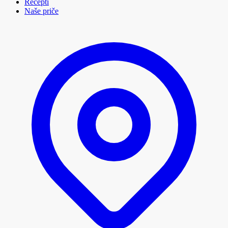
Recepti
Naše priče