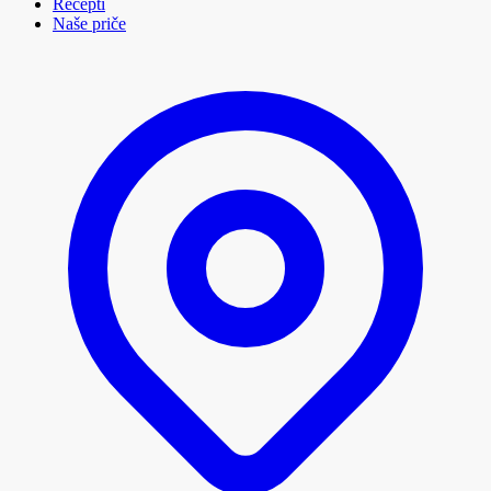
Recepti
Naše priče