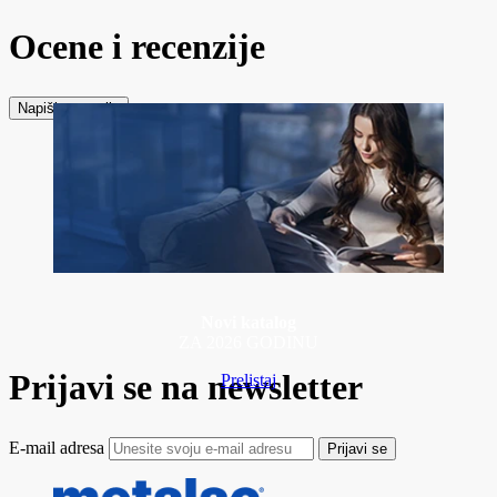
Ocene i recenzije
Napiši recenziju
Novi katalog
ZA 2026 GODINU
Prijavi se na newsletter
Prelistaj
E-mail adresa
Prijavi se