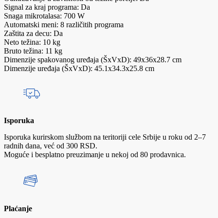
Signal za kraj programa: Da
Snaga mikrotalasa: 700 W
Automatski meni: 8 različitih programa
Zaštita za decu: Da
Neto težina: 10 kg
Bruto težina: 11 kg
Dimenzije spakovanog uređaja (ŠxVxD): 49x36x28.7 cm
Dimenzije uređaja (ŠxVxD): 45.1x34.3x25.8 cm
Isporuka
Isporuka kurirskom službom na teritoriji cele Srbije u roku od 2–7
radnih dana, već od 300 RSD.
Moguće i besplatno preuzimanje u nekoj od 80 prodavnica.
Plaćanje