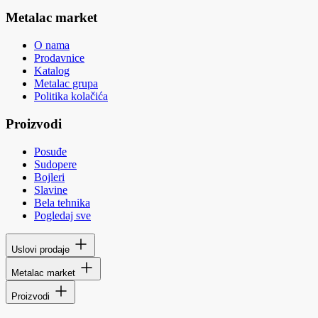
Metalac market
O nama
Prodavnice
Katalog
Metalac grupa
Politika kolačića
Proizvodi
Posuđe
Sudopere
Bojleri
Slavine
Bela tehnika
Pogledaj sve
Uslovi prodaje
Metalac market
Proizvodi