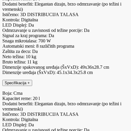
Dodatni benefiti: Elegantan dizajn, brzo odmrzavanje (po težini i
vremenski)
Ističemo: 3D DISTRIBUCIJA TALASA
Kontrola: Digitalna
LED Displej: Da
Odmrzavanje u zavisnosti od težine porcije: Da
Signal za kraj programa: Da
Snaga mikrotalasa: 700 W
Automatski meni: 8 različitih programa
Zaštita za decu: Da
Neto težina: 10 kg
Bruto težina: 11 kg
Dimenzije spakovanog uređaja (ŠxVxD): 49x36x28.7 cm
Dimenzije uređaja (ŠxVxD): 45.1x34.3x25.8 cm
Specifikacija
+
Boja: Crna
Kapacitet rerne: 20 l
Dodatni benefiti: Elegantan dizajn, brzo odmrzavanje (po težini i
vremenski)
Ističemo: 3D DISTRIBUCIJA TALASA
Kontrola: Digitalna
LED Displej: Da
Odmrzavanje u zavisnosti od težine porcije: Da