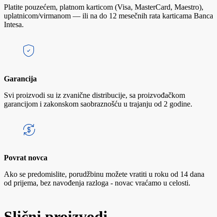
Platite pouzećem, platnom karticom (Visa, MasterCard, Maestro),
uplatnicom/virmanom — ili na do 12 mesečnih rata karticama Banca
Intesa.
Garancija
Svi proizvodi su iz zvanične distribucije, sa proizvođačkom
garancijom i zakonskom saobraznošću u trajanju od 2 godine.
Povrat novca
Ako se predomislite, porudžbinu možete vratiti u roku od 14 dana
od prijema, bez navođenja razloga - novac vraćamo u celosti.
Slični proizvodi