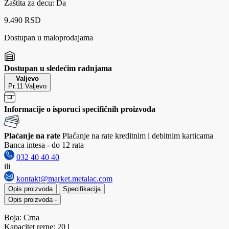
Zaštita za decu: Da
9.490 RSD
Dostupan u maloprodajama
Dostupan u sledećim radnjama
Valjevo
Pr.11 Valjevo
Informacije o isporuci specifičnih proizvoda
Plaćanje na rate
Plaćanje na rate kreditnim i debitnim karticama
Banca intesa - do 12 rata
032 40 40 40
ili
kontakt@market.metalac.com
Opis proizvoda
Specifikacija
Opis proizvoda
-
Boja: Crna
Kapacitet rerne: 20 l