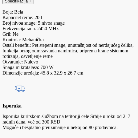
Specifikacija
+
Boja: Bela
Kapacitet rerne: 20 l
Broj nivoa snage: 5 nivoa snage
Frekvencija rada: 2450 MHz
Gril: Ne
Kontrola: Mehanička
Ostali benefiti: Pet stepeni snage, unutrašnjost od nerđajućeg čelika,
funkcija brzog odmrzavanja namirnica, priprema hrane sistemom
rotiranja, osvetljenje rerne
Otvaranje: Nalevo
Snaga mikrotalasa: 700 W
Dimenzije uređaja: 45.8 x 32.9 x 26.7 cm
Isporuka
Isporuka kurirskom službom na teritoriji cele Srbije u roku od 2–7
radnih dana, već od 300 RSD.
Moguće i besplatno preuzimanje u nekoj od 80 prodavnica.