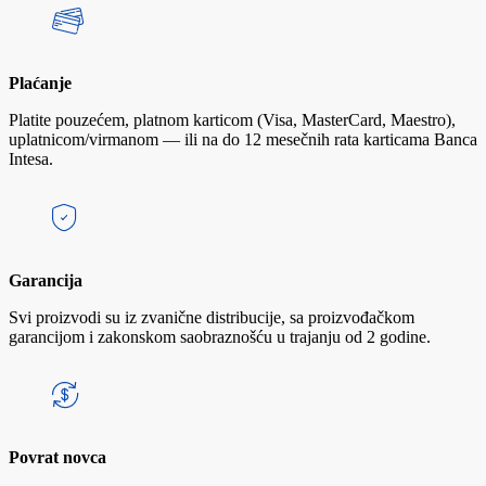
Plaćanje
Platite pouzećem, platnom karticom (Visa, MasterCard, Maestro),
uplatnicom/virmanom — ili na do 12 mesečnih rata karticama Banca
Intesa.
Garancija
Svi proizvodi su iz zvanične distribucije, sa proizvođačkom
garancijom i zakonskom saobraznošću u trajanju od 2 godine.
Povrat novca