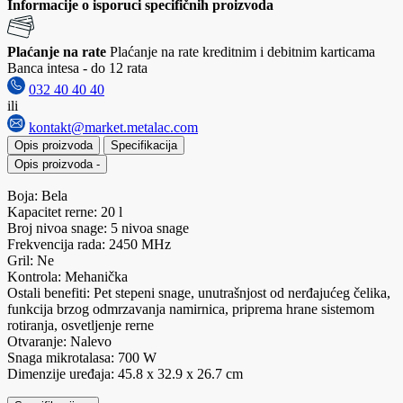
Informacije o isporuci specifičnih proizvoda
Plaćanje na rate
Plaćanje na rate kreditnim i debitnim karticama
Banca intesa - do 12 rata
032 40 40 40
ili
kontakt@market.metalac.com
Opis proizvoda
Specifikacija
Opis proizvoda
-
Boja: Bela
Kapacitet rerne: 20 l
Broj nivoa snage: 5 nivoa snage
Frekvencija rada: 2450 MHz
Gril: Ne
Kontrola: Mehanička
Ostali benefiti: Pet stepeni snage, unutrašnjost od nerđajućeg čelika,
funkcija brzog odmrzavanja namirnica, priprema hrane sistemom
rotiranja, osvetljenje rerne
Otvaranje: Nalevo
Snaga mikrotalasa: 700 W
Dimenzije uređaja: 45.8 x 32.9 x 26.7 cm