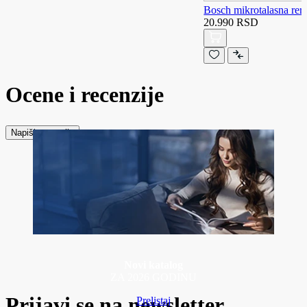
Bosch mikrotalasna r
20.990 RSD
Ocene i recenzije
Napiši recenziju
Novi katalog
ZA 2026 GODINU
Prijavi se na newsletter
Prelistaj