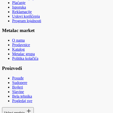
Plaćanje
Isporuka
Reklamacije
Uslovi korišćenja
Program lojalnosti
Metalac market
O nama
Prodavnice
Katalog
Metalac grupa
Politika kolačića
Proizvodi
Posuđe
Sudopere
Bojleri
Slavine
Bela tehnika
Pogledaj sve
Uslovi prodaje