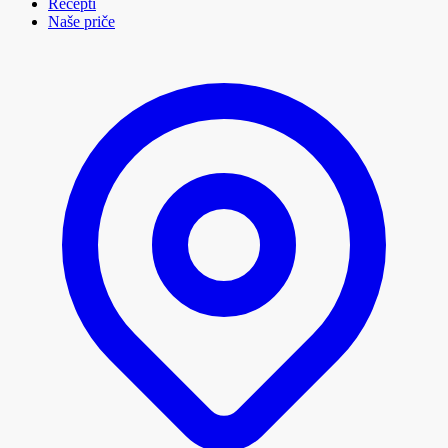
Recepti
Naše priče