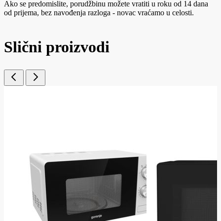
Ako se predomislite, porudžbinu možete vratiti u roku od 14 dana
od prijema, bez navođenja razloga - novac vraćamo u celosti.
Slični proizvodi