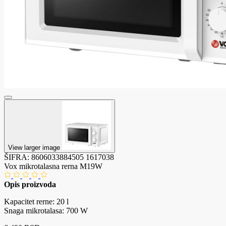
View larger image
ŠIFRA:
8606033884505
1617038
Vox mikrotalasna rerna M19W
Opis proizvoda
Kapacitet rerne: 20 l
Snaga mikrotalasa: 700 W