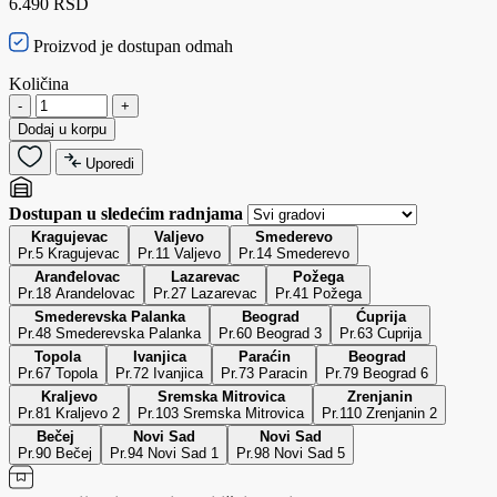
6.490 RSD
Proizvod je dostupan odmah
Količina
-
+
Dodaj u korpu
Uporedi
Dostupan u sledećim radnjama
Kragujevac
Valjevo
Smederevo
Pr.5 Kragujevac
Pr.11 Valjevo
Pr.14 Smederevo
Aranđelovac
Lazarevac
Požega
Pr.18 Arandelovac
Pr.27 Lazarevac
Pr.41 Požega
Smederevska Palanka
Beograd
Ćuprija
Pr.48 Smederevska Palanka
Pr.60 Beograd 3
Pr.63 Cuprija
Topola
Ivanjica
Paraćin
Beograd
Pr.67 Topola
Pr.72 Ivanjica
Pr.73 Paracin
Pr.79 Beograd 6
Kraljevo
Sremska Mitrovica
Zrenjanin
Pr.81 Kraljevo 2
Pr.103 Sremska Mitrovica
Pr.110 Zrenjanin 2
Bečej
Novi Sad
Novi Sad
Pr.90 Bečej
Pr.94 Novi Sad 1
Pr.98 Novi Sad 5