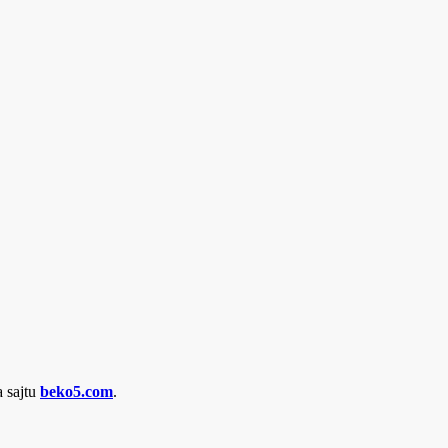
a sajtu
beko5.com
.