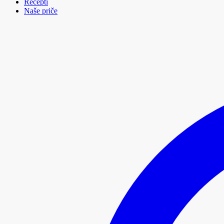
Recepti
Naše priče