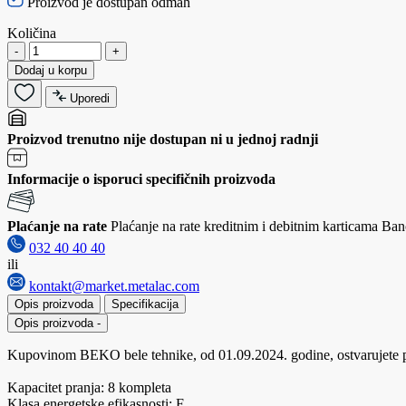
Proizvod je dostupan odmah
Količina
-
+
Dodaj u korpu
Uporedi
Proizvod trenutno nije dostupan ni u jednoj radnji
Informacije o isporuci specifičnih proizvoda
Plaćanje na rate
Plaćanje na rate kreditnim i debitnim karticama Banc
032 40 40 40
ili
kontakt@market.metalac.com
Opis proizvoda
Specifikacija
Opis proizvoda
-
Kupovinom BEKO bele tehnike, od 01.09.2024. godine, ostvarujete pr
Kapacitet pranja: 8 kompleta
Klasa energetske efikasnosti: F