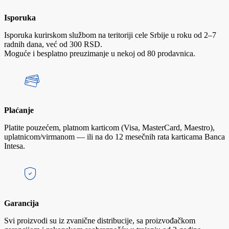
Isporuka
Isporuka kurirskom službom na teritoriji cele Srbije u roku od 2–7
radnih dana, već od 300 RSD.
Moguće i besplatno preuzimanje u nekoj od 80 prodavnica.
Plaćanje
Platite pouzećem, platnom karticom (Visa, MasterCard, Maestro),
uplatnicom/virmanom — ili na do 12 mesečnih rata karticama Banca
Intesa.
Garancija
Svi proizvodi su iz zvanične distribucije, sa proizvođačkom