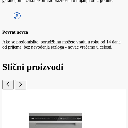
garancijom i zakonskom saobraznošću u trajanju od 2 godine.
Povrat novca
Ako se predomislite, porudžbinu možete vratiti u roku od 14 dana
od prijema, bez navođenja razloga - novac vraćamo u celosti.
Slični proizvodi