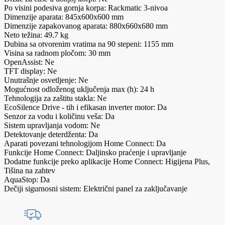
Po visini podesiva gornja korpa: Rackmatic 3-nivoa
Dimenzije aparata: 845x600x600 mm
Dimenzije zapakovanog aparata: 880x660x680 mm
Neto težina: 49.7 kg
Dubina sa otvorenim vratima na 90 stepeni: 1155 mm
Visina sa radnom pločom: 30 mm
OpenAssist: Ne
TFT display: Ne
Unutrašnje osvetljenje: Ne
Mogućnost odloženog uključenja max (h): 24 h
Tehnologija za zaštitu stakla: Ne
EcoSilence Drive - tih i efikasan inverter motor: Da
Senzor za vodu i količinu veša: Da
Sistem upravljanja vodom: Ne
Detektovanje deterdženta: Da
Aparati povezani tehnologijom Home Connect: Da
Funkcije Home Connect: Daljinsko praćenje i upravljanje
Dodatne funkcije preko aplikacije Home Connect: Higijena Plus,
Tišina na zahtev
AquaStop: Da
Dečiji sigurnosni sistem: Električni panel za zaključavanje