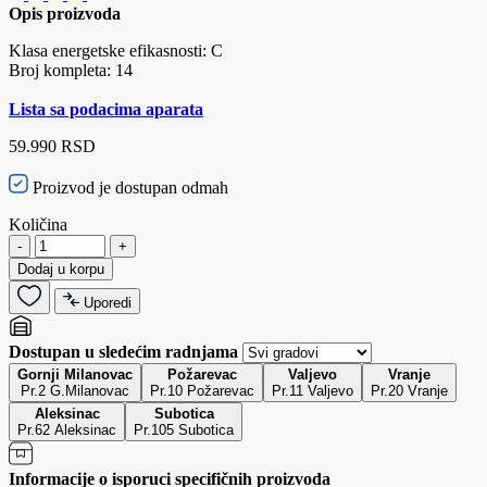
Opis proizvoda
Klasa energetske efikasnosti: C
Broj kompleta: 14
Lista sa podacima aparata
59.990 RSD
Proizvod je dostupan odmah
Količina
-
+
Dodaj u korpu
Uporedi
Dostupan u sledećim radnjama
Gornji Milanovac
Požarevac
Valjevo
Vranje
Pr.2 G.Milanovac
Pr.10 Požarevac
Pr.11 Valjevo
Pr.20 Vranje
Aleksinac
Subotica
Pr.62 Aleksinac
Pr.105 Subotica
Informacije o isporuci specifičnih proizvoda