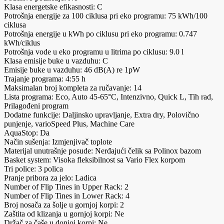
Klasa energetske efikasnosti: C
Potrošnja energije za 100 ciklusa pri eko programu: 75 kWh/100
ciklusa
Potrošnja energije u kWh po ciklusu pri eko programu: 0.747
kWh/ciklus
Potrošnja vode u eko programu u litrima po ciklusu: 9.0 l
Klasa emisije buke u vazduhu: C
Emisije buke u vazduhu: 46 dB(A) re 1pW
Trajanje programa: 4:55 h
Maksimalan broj kompleta za ručavanje: 14
Lista programa: Eco, Auto 45-65°C, Intenzivno, Quick L, Tih rad,
Prilagođeni program
Dodatne funkcije: Daljinsko upravljanje, Extra dry, Polovično
punjenje, varioSpeed Plus, Machine Care
AquaStop: Da
Način sušenja: Izmjenjivač toplote
Materijal unutrašnje posude: Nerđajući čelik sa Polinox bazom
Basket system: Visoka fleksibilnost sa Vario Flex korpom
Tri police: 3 polica
Pranje pribora za jelo: Ladica
Number of Flip Tines in Upper Rack: 2
Number of Flip Tines in Lower Rack: 4
Broj nosača za šolje u gornjoj korpi: 2
Zaštita od klizanja u gornjoj korpi: Ne
Držač za čaše u donjoj korpi: Ne