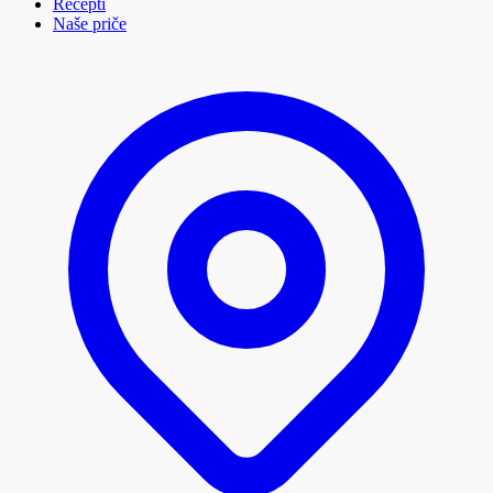
Recepti
Naše priče