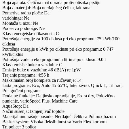
Boja aparata: Čelična mat obrada protiv otisaka prstiju
Boja / materijal: Boja nerđajućeg čelika, lakirana
Pomeriva radna ploča: Da
variohinge: Ne
Montaža u nizu: Ne
Podesivo podnožje: Ne
Klasa energetske efikasnosti: C
Potrošnja energije za 100 ciklusa pri eko programu: 75 kWh/100
ciklusa
Potrošnja energije u kWh po ciklusu pri eko programu: 0.747
kWh/ciklus
Potrošnja vode u eko programu u litrima po ciklusu: 9.0 l
Klasa emisije buke u vazduhu: C
Emisije buke u vazduhu: 46 dB(A) re 1pW
Trajanje programa: 4:55 h
Maksimalan broj kompleta za ručavanje: 14
Lista programa: Eco, Auto 45-65°C, Intenzivno, Quick L, Tih rad,
Prilagođeni program
Dodatne funkcije: Daljinsko upravljanje, Extra dry, Polovično
punjenje, varioSpeed Plus, Machine Care
AquaStop: Da
Način sušenja: Izmjenjivač toplote
Materijal unutrašnje posude: Nerđajući čelik sa Polinox bazom
Basket system: Visoka fleksibilnost sa Vario Flex korpom
Tri police: 3 polica