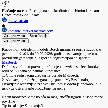
Plaćanje na rate
Plaćanje na rate kreditnim i debitnim karticama
Banca intesa - do 12 rata
032 40 40 40
ili
kontakt@market.metalac.com
Opis proizvoda
Specifikacija
Opis proizvoda
-
Kupovinom određenih modela Bosch mašina za pranje sudova, u
periodu od 01.04. do 30.09.2026. godine, ostavarujete pravo na
produženu garanciju 2+3 godine, registracijom na sportalu
MyBosch
.
Da bi ostvarili ovo pravo, potrebno je da izvršite sledeće korake u
roku od 30 dana od datuma kupovine:
1. Online registraciju uređaja na portalu MyBosch.
2. Aktivaciju produženja garancije putem MyBosch naloga.
Ostavljanje recenzije o zadovoljstvu proizvodom je opciono i nije
uslov za ostvarivanje produžene garancije.
Način montaže: Samostojeća sa mogućnošću ugradnje ispod radne
površine
Tip instalacije: Samostojeći