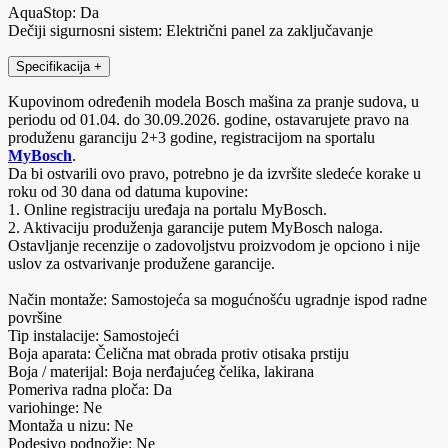
AquaStop: Da
Dečiji sigurnosni sistem: Električni panel za zaključavanje
Specifikacija
+
Kupovinom određenih modela Bosch mašina za pranje sudova, u
periodu od 01.04. do 30.09.2026. godine, ostavarujete pravo na
produženu garanciju 2+3 godine, registracijom na sportalu
MyBosch
.
Da bi ostvarili ovo pravo, potrebno je da izvršite sledeće korake u
roku od 30 dana od datuma kupovine:
1. Online registraciju uređaja na portalu MyBosch.
2. Aktivaciju produženja garancije putem MyBosch naloga.
Ostavljanje recenzije o zadovoljstvu proizvodom je opciono i nije
uslov za ostvarivanje produžene garancije.
Način montaže: Samostojeća sa mogućnošću ugradnje ispod radne
površine
Tip instalacije: Samostojeći
Boja aparata: Čelična mat obrada protiv otisaka prstiju
Boja / materijal: Boja nerđajućeg čelika, lakirana
Pomeriva radna ploča: Da
variohinge: Ne
Montaža u nizu: Ne
Podesivo podnožje: Ne