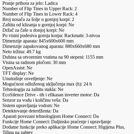
Pranje pribora za jelo: Ladica
Number of Flip Tines in Upper Rack: 2
Number of Flip Tines in Lower Rack: 4
Broj nosača za šolje u gornjoj korpi: 2
Zaštita od klizanja u gornjoj korpi: Ne
Držač za čaše u donjoj korpi: Ne
Po visini podesiva gornja korpa: Rackmatic 3-nivoa
Dimenzije aparata: 845x600x600 mm
Dimenzije zapakovanog aparata: 880x660x680 mm
Neto težina: 49.7 kg
Dubina sa otvorenim vratima na 90 stepeni: 1155 mm
Visina sa radnom pločom: 30 mm
OpenAssist: Ne
TFT display: Ne
Unutrašnje osvetljenje: Ne
Mogućnost odloženog uključenja max (h): 24 h
Tehnologija za zaštitu stakla: Ne
EcoSilence Drive - tih i efikasan inverter motor: Da
Senzor za vodu i količinu veša: Da
Sistem upravljanja vodom: Ne
Detektovanje deterdženta: Da
Aparati povezani tehnologijom Home Connect: Da
Funkcije Home Connect: Daljinsko praćenje i upravljanje
Dodatne funkcije preko aplikacije Home Connect: Higijena Plus,
Tišina na zahtev