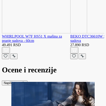
WHIRLPOOL W7F HS51 X mašina za
BEKO DTC36610W Ston
pranje sudova - 60cm
sudova
49.491 RSD
27.890 RSD
Ocene i recenzije
Napiši recenziju