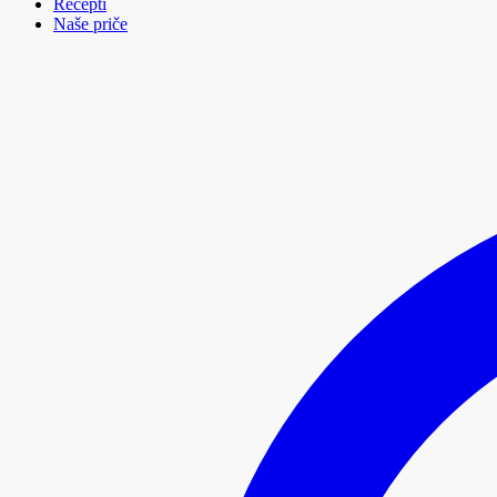
Recepti
Naše priče