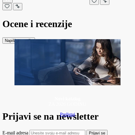
Ocene i recenzije
Napiši recenziju
Novi katalog
ZA 2026 GODINU
Prijavi se na newsletter
Prelistaj
E-mail adresa
Prijavi se