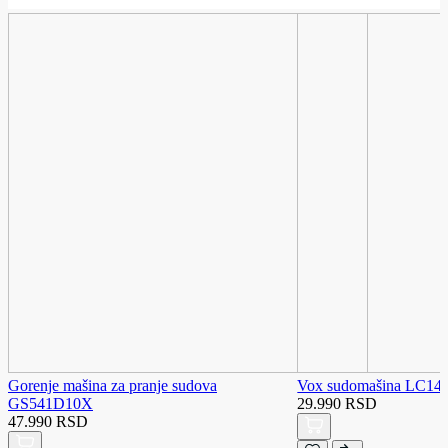
Gorenje mašina za pranje sudova
Vox sudomašina LC14
GS541D10X
29.990 RSD
47.990 RSD