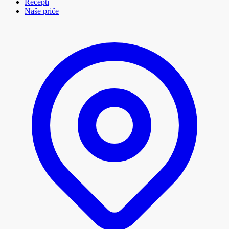
Recepti
Naše priče