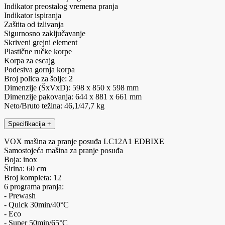
Indikator preostalog vremena pranja
Indikator ispiranja
Zaštita od izlivanja
Sigurnosno zaključavanje
Skriveni grejni element
Plastične ručke korpe
Korpa za escajg
Podesiva gornja korpa
Broj polica za šolje: 2
Dimenzije (ŠxVxD): 598 x 850 x 598 mm
Dimenzije pakovanja: 644 x 881 x 661 mm
Neto/Bruto težina: 46,1/47,7 kg
Specifikacija
+
VOX mašina za pranje posuđa LC12A1 EDBIXE
Samostojeća mašina za pranje posuđa
Boja: inox
Širina: 60 cm
Broj kompleta: 12
6 programa pranja:
- Prewash
- Quick 30min/40°C
- Eco
- Super 50min/65°C