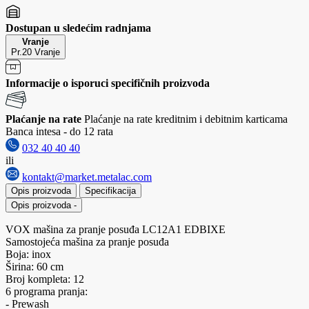
Dostupan u sledećim radnjama
Vranje
Pr.20 Vranje
Informacije o isporuci specifičnih proizvoda
Plaćanje na rate
Plaćanje na rate kreditnim i debitnim karticama
Banca intesa - do 12 rata
032 40 40 40
ili
kontakt@market.metalac.com
Opis proizvoda
Specifikacija
Opis proizvoda
-
VOX mašina za pranje posuđa LC12A1 EDBIXE
Samostojeća mašina za pranje posuđa
Boja: inox
Širina: 60 cm
Broj kompleta: 12
6 programa pranja:
- Prewash