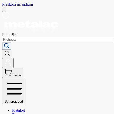
Preskoči na sadržaj
Pretražite
Korpa
Svi proizvodi
Katalog