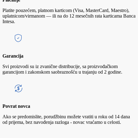
Platite pouzećem, platnom karticom (Visa, MasterCard, Maestro),
uplatnicom/virmanom — ili na do 12 mesečnih rata karticama Banca
Intesa.
Garancija
Svi proizvodi su iz zvanične distribucije, sa proizvođačkom
garancijom i zakonskom saobraznošću u trajanju od 2 godine.
Povrat novca
Ako se predomislite, porudžbinu možete vratiti u roku od 14 dana
od prijema, bez navođenja razloga - novac vraćamo u celosti.