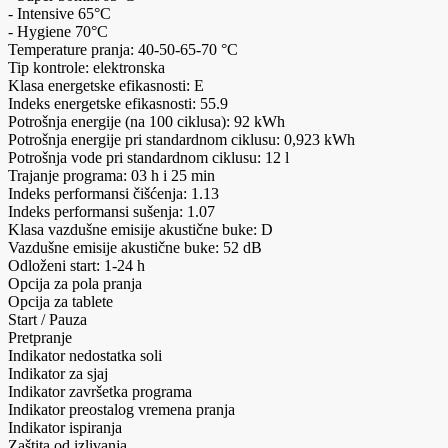
- Intensive 65°C
- Hygiene 70°C
Temperature pranja: 40-50-65-70 °C
Tip kontrole: elektronska
Klasa energetske efikasnosti: E
Indeks energetske efikasnosti: 55.9
Potrošnja energije (na 100 ciklusa): 92 kWh
Potrošnja energije pri standardnom ciklusu: 0,923 kWh
Potrošnja vode pri standardnom ciklusu: 12 l
Trajanje programa: 03 h i 25 min
Indeks performansi čišćenja: 1.13
Indeks performansi sušenja: 1.07
Klasa vazdušne emisije akustične buke: D
Vazdušne emisije akustične buke: 52 dB
Odloženi start: 1-24 h
Opcija za pola pranja
Opcija za tablete
Start / Pauza
Pretpranje
Indikator nedostatka soli
Indikator za sjaj
Indikator završetka programa
Indikator preostalog vremena pranja
Indikator ispiranja
Zaštita od izlivanja