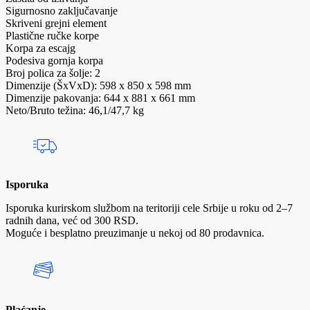
Sigurnosno zaključavanje
Skriveni grejni element
Plastične ručke korpe
Korpa za escajg
Podesiva gornja korpa
Broj polica za šolje: 2
Dimenzije (ŠxVxD): 598 x 850 x 598 mm
Dimenzije pakovanja: 644 x 881 x 661 mm
Neto/Bruto težina: 46,1/47,7 kg
Isporuka
Isporuka kurirskom službom na teritoriji cele Srbije u roku od 2–7
radnih dana, već od 300 RSD.
Moguće i besplatno preuzimanje u nekoj od 80 prodavnica.
Plaćanje