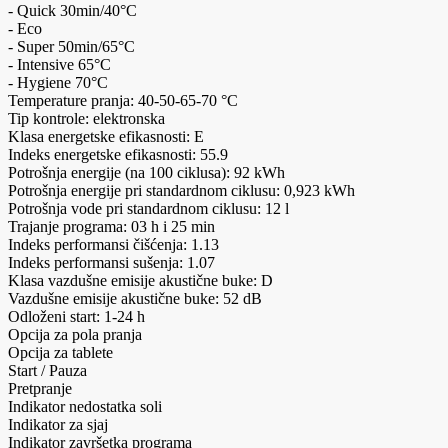
- Quick 30min/40°C
- Eco
- Super 50min/65°C
- Intensive 65°C
- Hygiene 70°C
Temperature pranja: 40-50-65-70 °C
Tip kontrole: elektronska
Klasa energetske efikasnosti: E
Indeks energetske efikasnosti: 55.9
Potrošnja energije (na 100 ciklusa): 92 kWh
Potrošnja energije pri standardnom ciklusu: 0,923 kWh
Potrošnja vode pri standardnom ciklusu: 12 l
Trajanje programa: 03 h i 25 min
Indeks performansi čišćenja: 1.13
Indeks performansi sušenja: 1.07
Klasa vazdušne emisije akustične buke: D
Vazdušne emisije akustične buke: 52 dB
Odloženi start: 1-24 h
Opcija za pola pranja
Opcija za tablete
Start / Pauza
Pretpranje
Indikator nedostatka soli
Indikator za sjaj
Indikator završetka programa