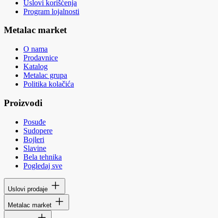
Uslovi korišćenja
Program lojalnosti
Metalac market
O nama
Prodavnice
Katalog
Metalac grupa
Politika kolačića
Proizvodi
Posuđe
Sudopere
Bojleri
Slavine
Bela tehnika
Pogledaj sve
Uslovi prodaje
Metalac market