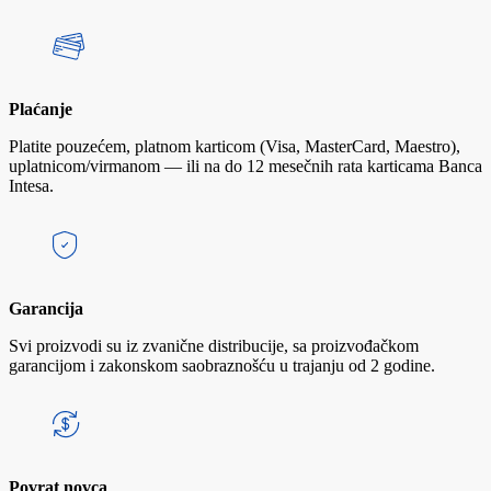
Plaćanje
Platite pouzećem, platnom karticom (Visa, MasterCard, Maestro),
uplatnicom/virmanom — ili na do 12 mesečnih rata karticama Banca
Intesa.
Garancija
Svi proizvodi su iz zvanične distribucije, sa proizvođačkom
garancijom i zakonskom saobraznošću u trajanju od 2 godine.
Povrat novca