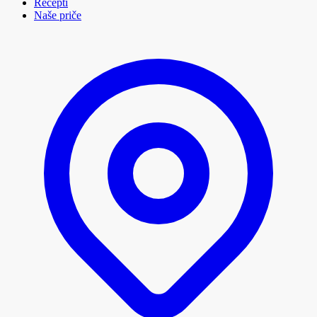
Recepti
Naše priče