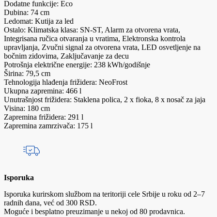
Dodatne funkcije: Eco
Dubina: 74 cm
Ledomat: Kutija za led
Ostalo: Klimatska klasa: SN-ST, Alarm za otvorena vrata,
Integrisana ručica otvaranja u vratima, Elektronska kontrola
upravljanja, Zvučni signal za otvorena vrata, LED osvetljenje na
bočnim zidovima, Zaključavanje za decu
Potrošnja električne energije: 238 kWh/godišnje
Širina: 79,5 cm
Tehnologija hlađenja frižidera: NeoFrost
Ukupna zapremina: 466 l
Unutrašnjost frižidera: Staklena polica, 2 x fioka, 8 x nosač za jaja
Visina: 180 cm
Zapremina frižidera: 291 l
Zapremina zamrzivača: 175 l
Isporuka
Isporuka kurirskom službom na teritoriji cele Srbije u roku od 2–7
radnih dana, već od 300 RSD.
Moguće i besplatno preuzimanje u nekoj od 80 prodavnica.