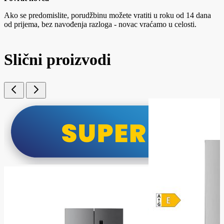
Ako se predomislite, porudžbinu možete vratiti u roku od 14 dana
od prijema, bez navođenja razloga - novac vraćamo u celosti.
Slični proizvodi