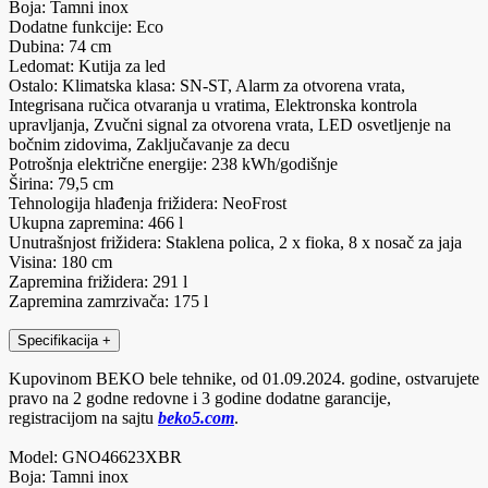
Boja: Tamni inox
Dodatne funkcije: Eco
Dubina: 74 cm
Ledomat: Kutija za led
Ostalo: Klimatska klasa: SN-ST, Alarm za otvorena vrata,
Integrisana ručica otvaranja u vratima, Elektronska kontrola
upravljanja, Zvučni signal za otvorena vrata, LED osvetljenje na
bočnim zidovima, Zaključavanje za decu
Potrošnja električne energije: 238 kWh/godišnje
Širina: 79,5 cm
Tehnologija hlađenja frižidera: NeoFrost
Ukupna zapremina: 466 l
Unutrašnjost frižidera: Staklena polica, 2 x fioka, 8 x nosač za jaja
Visina: 180 cm
Zapremina frižidera: 291 l
Zapremina zamrzivača: 175 l
Specifikacija
+
Kupovinom BEKO bele tehnike, od 01.09.2024. godine, ostvarujete
pravo na 2 godne redovne i 3 godine dodatne garancije,
registracijom na sajtu
beko5.com
.
Model: GNO46623XBR
Boja: Tamni inox