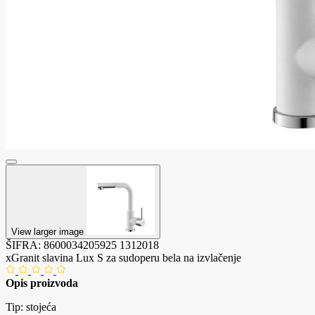
View larger image
ŠIFRA:
8600034205925
1312018
xGranit slavina Lux S za sudoperu bela na izvlačenje
Opis proizvoda
Tip: stojeća