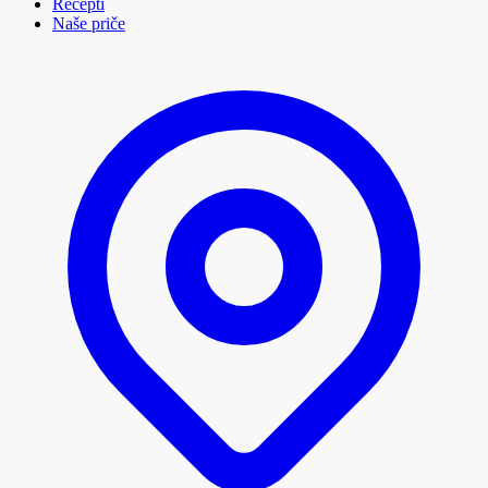
Recepti
Naše priče