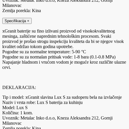
Uvoznik: Metalac Inko d.o.o, Kneza Aleksandra 212, Gornji
Milanovac
Zemlja porekla: Kina
Specifikacija
+
xGranit baterije su fino izlivani proizvod od visokokvalitetnog
mesinga, zaštićene naprednim tehnološkim procesom. Svaki
proizvod je prošao strogu inspekciju kvaliteta da bi se njegov visok
kvalitet održao tokom godina upotrebe.
Pogodne su za normalne temperature: 5-90 °C
Pogodne su za normalan pritisak vode: 1-8 bara (0.1-0.8 MPa)
Napajanje hladnom i vrućom vodom je moguće kroz različite ulazne
cevi.
DEKLARACIJA:
Tip i model: xGranit slavina Lux S za sudoperu bela na izvlačenje
Naziv i vrsta robe: Lux S baterija za kuhinju
Model: Lux S
Količina: 1 kom.
Uvoznik: Metalac Inko d.o.o, Kneza Aleksandra 212, Gornji
Milanovac
Zemlja porekla: Kina