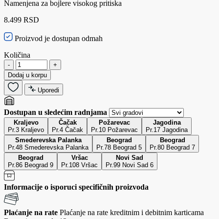
Namenjena za bojlere visokog pritiska
8.499 RSD
Proizvod je dostupan odmah
Količina
-
+
Dodaj u korpu
Uporedi
Dostupan u sledećim radnjama
Kraljevo
Čačak
Požarevac
Jagodina
Pr.3 Kraljevo
Pr.4 Čačak
Pr.10 Požarevac
Pr.17 Jagodina
Smederevska Palanka
Beograd
Beograd
Pr.48 Smederevska Palanka
Pr.78 Beograd 5
Pr.80 Beograd 7
Beograd
Vršac
Novi Sad
Pr.86 Beograd 9
Pr.108 Vršac
Pr.99 Novi Sad 6
Informacije o isporuci specifičnih proizvoda
Plaćanje na rate
Plaćanje na rate kreditnim i debitnim karticama