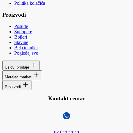
Politika kolačića
Proizvodi
Posuđe
Sudopere
Bojleri
Slavine
Bela tehnika
Pogledaj sve
Uslovi prodaje
Metalac market
Proizvodi
Kontakt centar
032 40 40 40