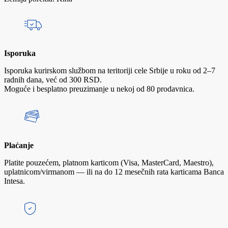
Isporuka
Isporuka kurirskom službom na teritoriji cele Srbije u roku od 2–7
radnih dana, već od 300 RSD.
Moguće i besplatno preuzimanje u nekoj od 80 prodavnica.
Plaćanje
Platite pouzećem, platnom karticom (Visa, MasterCard, Maestro),
uplatnicom/virmanom — ili na do 12 mesečnih rata karticama Banca
Intesa.