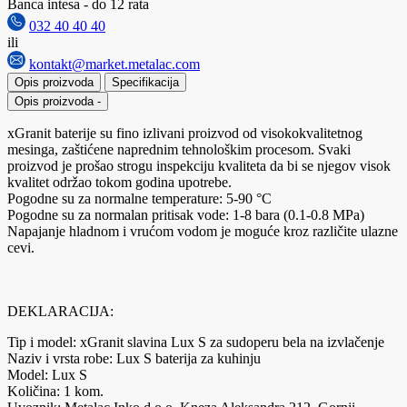
Banca intesa - do 12 rata
032 40 40 40
ili
kontakt@market.metalac.com
Opis proizvoda
Specifikacija
Opis proizvoda
-
xGranit baterije su fino izlivani proizvod od visokokvalitetnog
mesinga, zaštićene naprednim tehnološkim procesom. Svaki
proizvod je prošao strogu inspekciju kvaliteta da bi se njegov visok
kvalitet održao tokom godina upotrebe.
Pogodne su za normalne temperature: 5-90 °C
Pogodne su za normalan pritisak vode: 1-8 bara (0.1-0.8 MPa)
Napajanje hladnom i vrućom vodom je moguće kroz različite ulazne
cevi.
DEKLARACIJA:
Tip i model: xGranit slavina Lux S za sudoperu bela na izvlačenje
Naziv i vrsta robe: Lux S baterija za kuhinju
Model: Lux S
Količina: 1 kom.