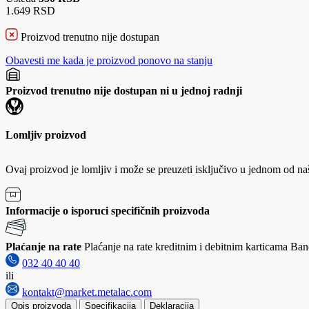
1.649 RSD
Proizvod trenutno nije dostupan
Obavesti me kada je proizvod ponovo na stanju
Proizvod trenutno nije dostupan ni u jednoj radnji
Lomljiv proizvod
Ovaj proizvod je lomljiv i može se preuzeti isključivo u jednom od na
Informacije o isporuci specifičnih proizvoda
Plaćanje na rate
Plaćanje na rate kreditnim i debitnim karticama Banc
032 40 40 40
ili
kontakt@market.metalac.com
Opis proizvoda
Specifikacija
Deklaracija