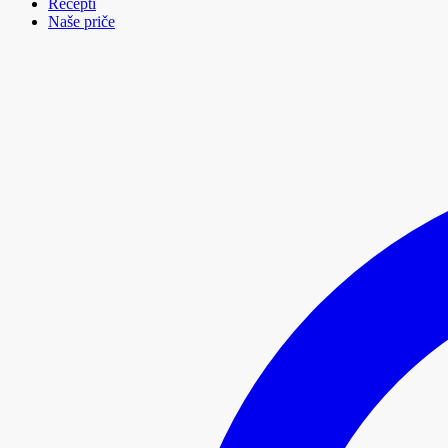
Recepti
Naše priče