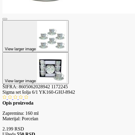
View larger image
View larger image
ŠIFRA:
8605062028942
1172245
Sigma set šolja 6/1 YK160-GHJ-8942
Opis proizvoda
Zapremina: 160 ml
Materijal: Porcelan
2.199 RSD
Ušteda
550 RSD