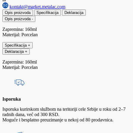
kontakt@market.metalac.com
Opis proizvoda
Specifikacija
Deklaracija
Opis proizvoda
-
Zapremina: 160ml
Materijal: Porcelan
Specifikacija
+
Deklaracija
+
Zapremina: 160ml
Materijal: Porcelan
Isporuka
Isporuka kurirskom službom na teritoriji cele Srbije u roku od 2–7
radnih dana, već od 300 RSD.
Moguće i besplatno preuzimanje u nekoj od 80 prodavnica.