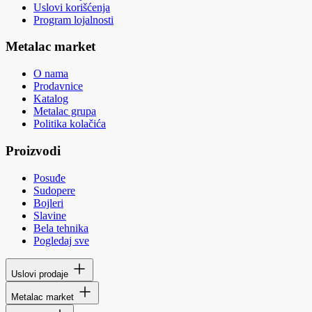
Uslovi korišćenja
Program lojalnosti
Metalac market
O nama
Prodavnice
Katalog
Metalac grupa
Politika kolačića
Proizvodi
Posuđe
Sudopere
Bojleri
Slavine
Bela tehnika
Pogledaj sve
Uslovi prodaje
Metalac market