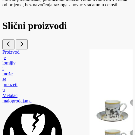
od prijema, bez navođenja razloga - novac vraćamo u celosti.
Slični proizvodi
Proizvod
je
lomljiv
i
može
se
preuzeti
u
Metalac
maloprodajama