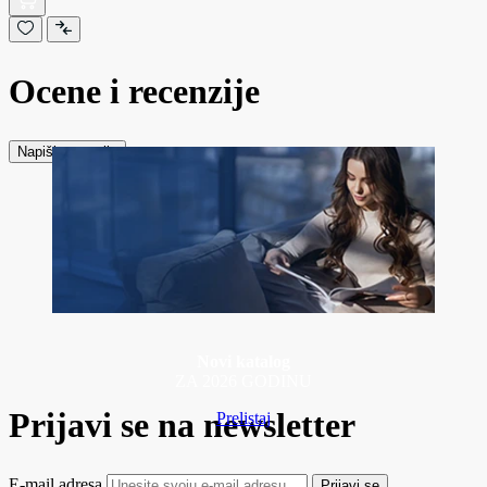
Ocene i recenzije
Napiši recenziju
Novi katalog
ZA 2026 GODINU
Prijavi se na newsletter
Prelistaj
E-mail adresa
Prijavi se