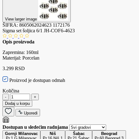
View larger image
ŠIFRA:
8605062024623
1172176
Sigma set šoljica 6/1 JH-COF6-4623
Opis proizvoda
Zapremina: 160ml
Materijal: Porcelan
3.299 RSD
Proizvod je dostupan odmah
Količina
-
+
Dodaj u korpu
Uporedi
Dostupan u sledećim radnjama
Gornji Milanovac
Niš
Šabac
Beograd
Pr.1 G.Milanovac
Pr.16 Niš 1
Pr.21 Šabac
Pr.60 Beograd 3