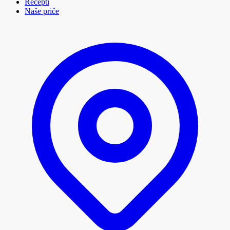
Recepti
Naše priče