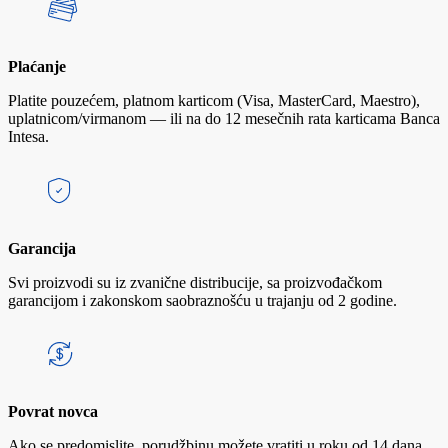
Plaćanje
Platite pouzećem, platnom karticom (Visa, MasterCard, Maestro),
uplatnicom/virmanom — ili na do 12 mesečnih rata karticama Banca
Intesa.
Garancija
Svi proizvodi su iz zvanične distribucije, sa proizvođačkom
garancijom i zakonskom saobraznošću u trajanju od 2 godine.
Povrat novca
Ako se predomislite, porudžbinu možete vratiti u roku od 14 dana