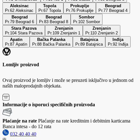
Aleksinac
Topola
Prokuplje
Beograd
Pr.62 Aleksinac
Pr.67 Topola
Pr.76 Prokuplje
Pr.77 Beograd 4
Beograd
Beograd
Sombor
Pr.79 Beograd 6
Pr.83 Beograd 8
Pr.102 Sombor
Stara Pazova
Zrenjanin
Zrenjanin
Pr.104 Stara Pazova
Pr.109 Zrenjanin 1
Pr.110 Zrenjanin 2
Apatin
Bačka Palanka
Batajnica
Inđija
Pr.87 Apatin
Pr.88 Bačka Palanka
Pr.89 Batajnica
Pr.92 Inđija
Lomljiv proizvod
Ovaj proizvod je lomljiv i može se preuzeti isključivo u jednom od
naših maloprodajnih objekata.
Informacije o isporuci specifičnih proizvoda
Plaćanje na rate
Plaćanje na rate kreditnim i debitnim karticama
Banca intesa - do 12 rata
032 40 40 40
ili