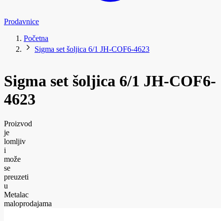
Prodavnice
Početna
Sigma set šoljica 6/1 JH-COF6-4623
Sigma set šoljica 6/1 JH-COF6-
4623
Proizvod
je
lomljiv
i
može
se
preuzeti
u
Metalac
maloprodajama