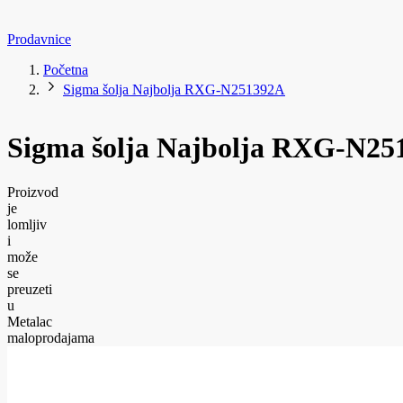
Prodavnice
Početna
Sigma šolja Najbolja RXG-N251392A
Sigma šolja Najbolja RXG-N25
Proizvod
je
lomljiv
i
može
se
preuzeti
u
Metalac
maloprodajama