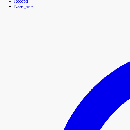
Recepti
Naše priče