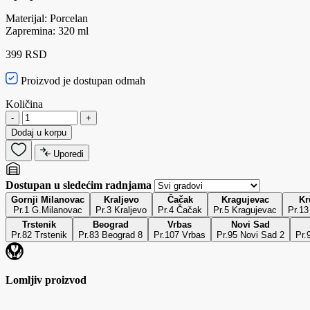
Materijal: Porcelan
Zapremina: 320 ml
399 RSD
Proizvod je dostupan odmah
Količina
-
+
Dodaj u korpu
Uporedi
Dostupan u sledećim radnjama
Gornji Milanovac
Kraljevo
Čačak
Kragujevac
Kr
Pr.1 G.Milanovac
Pr.3 Kraljevo
Pr.4 Čačak
Pr.5 Kragujevac
Pr.13
Trstenik
Beograd
Vrbas
Novi Sad
Pr.82 Trstenik
Pr.83 Beograd 8
Pr.107 Vrbas
Pr.95 Novi Sad 2
Pr.
Lomljiv proizvod