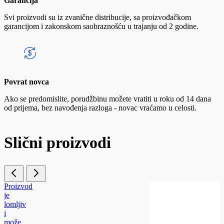
Garancija
Svi proizvodi su iz zvanične distribucije, sa proizvođačkom
garancijom i zakonskom saobraznošću u trajanju od 2 godine.
Povrat novca
Ako se predomislite, porudžbinu možete vratiti u roku od 14 dana
od prijema, bez navođenja razloga - novac vraćamo u celosti.
Slični proizvodi
Proizvod
je
lomljiv
i
može