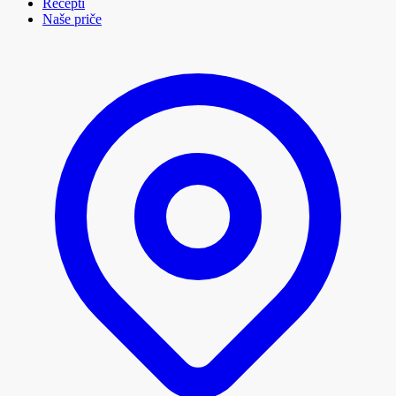
Recepti
Naše priče