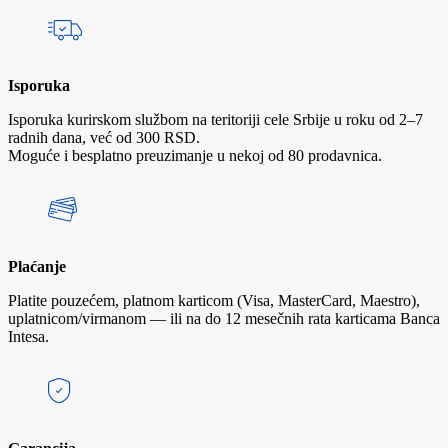
Isporuka
Isporuka kurirskom službom na teritoriji cele Srbije u roku od 2–7
radnih dana, već od 300 RSD.
Moguće i besplatno preuzimanje u nekoj od 80 prodavnica.
Plaćanje
Platite pouzećem, platnom karticom (Visa, MasterCard, Maestro),
uplatnicom/virmanom — ili na do 12 mesečnih rata karticama Banca
Intesa.