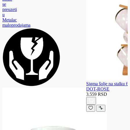
se
preuzeti
u
Metalac
maloprodajama
Sigma šolje na stalku
DOT-ROSE
3.559 RSD