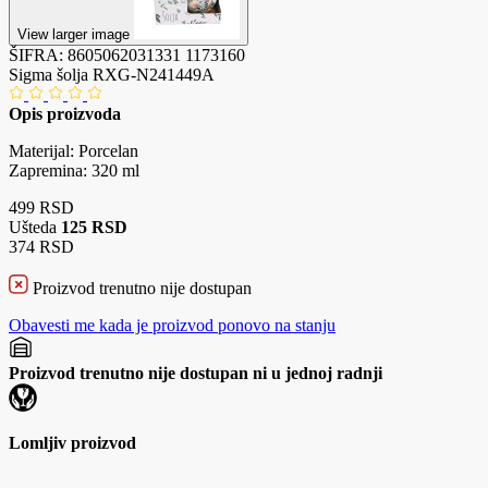
View larger image
ŠIFRA:
8605062031331
1173160
Sigma šolja RXG-N241449A
Opis proizvoda
Materijal: Porcelan
Zapremina: 320 ml
499 RSD
Ušteda
125 RSD
374 RSD
Proizvod trenutno nije dostupan
Obavesti me kada je proizvod ponovo na stanju
Proizvod trenutno nije dostupan ni u jednoj radnji
Lomljiv proizvod