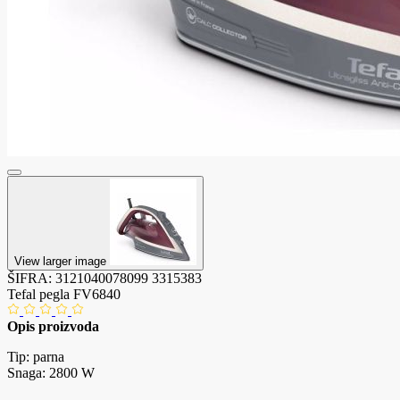
View larger image
ŠIFRA:
3121040078099
3315383
Tefal pegla FV6840
Opis proizvoda
Tip: parna
Snaga: 2800 W