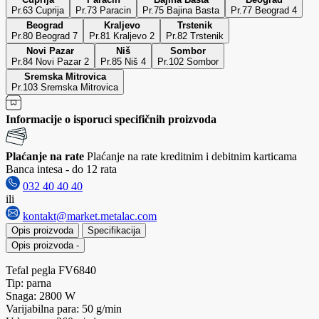
Pr.63 Cuprija
Pr.73 Paracin
Pr.75 Bajina Basta
Pr.77 Beograd 4
Beograd
Kraljevo
Trstenik
Pr.80 Beograd 7
Pr.81 Kraljevo 2
Pr.82 Trstenik
Novi Pazar
Niš
Sombor
Pr.84 Novi Pazar 2
Pr.85 Niš 4
Pr.102 Sombor
Sremska Mitrovica
Pr.103 Sremska Mitrovica
Informacije o isporuci specifičnih proizvoda
Plaćanje na rate
Plaćanje na rate kreditnim i debitnim karticama
Banca intesa - do 12 rata
032 40 40 40
ili
kontakt@market.metalac.com
Opis proizvoda
Specifikacija
Opis proizvoda
-
Tefal pegla FV6840
Tip: parna
Snaga: 2800 W
Varijabilna para: 50 g/min