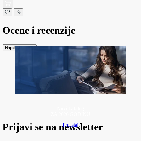
Ocene i recenzije
Napiši recenziju
Novi katalog
ZA 2026 GODINU
Prijavi se na newsletter
Prelistaj