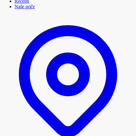
Recepti
Naše priče