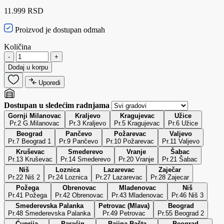
11.999 RSD
Proizvod je dostupan odmah
Količina
-
+
Dodaj u korpu
Uporedi
Dostupan u sledećim radnjama
Gornji Milanovac
Kraljevo
Kragujevac
Užice
Pr.2 G.Milanovac
Pr.3 Kraljevo
Pr.5 Kragujevac
Pr.6 Užice
Beograd
Pančevo
Požarevac
Valjevo
Pr.7 Beograd 1
Pr.9 Pančevo
Pr.10 Požarevac
Pr.11 Valjevo
Kruševac
Smederevo
Vranje
Šabac
Pr.13 Kruševac
Pr.14 Smederevo
Pr.20 Vranje
Pr.21 Šabac
Niš
Loznica
Lazarevac
Zaječar
Pr.22 Niš 2
Pr.24 Loznica
Pr.27 Lazarevac
Pr.28 Zajecar
Požega
Obrenovac
Mladenovac
Niš
Pr.41 Požega
Pr.42 Obrenovac
Pr.43 Mladenovac
Pr.46 Niš 3
Smederevska Palanka
Petrovac (Mlava)
Beograd
Pr.48 Smederevska Palanka
Pr.49 Petrovac
Pr.55 Beograd 2
Ćuprija
Paraćin
Bajina Bašta
Beograd