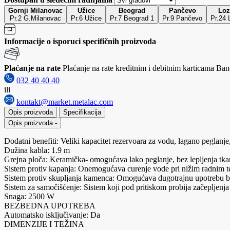
Gornji Milanovac
Užice
Beograd
Pančevo
Loz
Pr.2 G.Milanovac
Pr.6 Užice
Pr.7 Beograd 1
Pr.9 Pančevo
Pr.24 
Informacije o isporuci specifičnih proizvoda
Plaćanje na rate
Plaćanje na rate kreditnim i debitnim karticama Banc
032 40 40 40
ili
kontakt@market.metalac.com
Opis proizvoda
Specifikacija
Opis proizvoda
-
Dodatni benefiti: Veliki kapacitet rezervoara za vodu, lagano peglanje,
Dužina kabla: 1.9 m
Grejna ploča: Keramička- omogućava lako peglanje, bez lepljenja tka
Sistem protiv kapanja: Onemogućava curenje vode pri nižim radnim 
Sistem protiv skupljanja kamenca: Omogućava dugotrajnu upotrebu be
Sistem za samočišćenje: Sistem koji pod pritiskom probija začeplje
Snaga: 2500 W
BEZBEDNA UPOTREBA
Automatsko isključivanje: Da
DIMENZIJE I TEŽINA