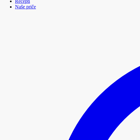
Recepti
Naše priče