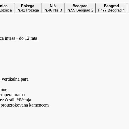
nica
Požega
Niš
Beograd
Beograd
Loznica
Pr.41 Požega
Pr.46 Niš 3
Pr.55 Beograd 2
Pr.77 Beograd 4
a intesa - do 12 rata
 vertikalna para
nine
temperaturama
z čestih čišćenja
nja prouzrokovana kamencem