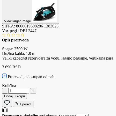
View larger image
ŠIFRA:
8606019608286
1383025
Vox pegla DBL2447
Opis proizvoda
Snaga: 2500 W
Dužina kabla: 1.9 m
Veliki kapacitet rezervoara za vodu, lagano peglanje, vertikalna para
3.690 RSD
Proizvod je dostupan odmah
Količina
-
+
Dodaj u korpu
Uporedi
Dostupan u sledećim radnjama