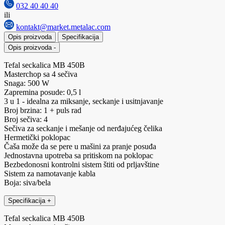
032 40 40 40
ili
kontakt@market.metalac.com
Opis proizvoda
Specifikacija
Opis proizvoda
-
Tefal seckalica MB 450B
Masterchop sa 4 sečiva
Snaga: 500 W
Zapremina posude: 0,5 l
3 u 1 - idealna za miksanje, seckanje i usitnjavanje
Broj brzina: 1 + puls rad
Broj sečiva: 4
Sečiva za seckanje i mešanje od nerđajućeg čelika
Hermetički poklopac
Čaša može da se pere u mašini za pranje posuđa
Jednostavna upotreba sa pritiskom na poklopac
Bezbedonosni kontrolni sistem štiti od prljavštine
Sistem za namotavanje kabla
Boja: siva/bela
Specifikacija
+
Tefal seckalica MB 450B