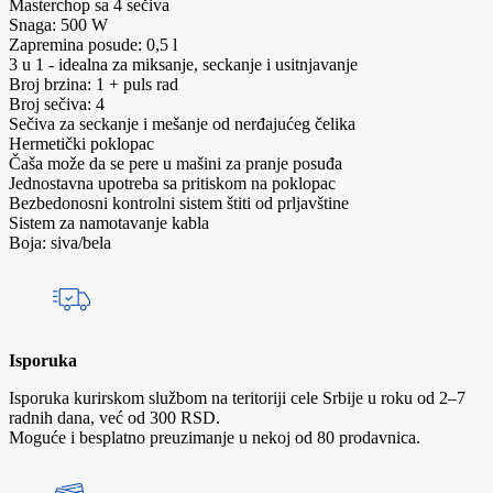
Masterchop sa 4 sečiva
Snaga: 500 W
Zapremina posude: 0,5 l
3 u 1 - idealna za miksanje, seckanje i usitnjavanje
Broj brzina: 1 + puls rad
Broj sečiva: 4
Sečiva za seckanje i mešanje od nerđajućeg čelika
Hermetički poklopac
Čaša može da se pere u mašini za pranje posuđa
Jednostavna upotreba sa pritiskom na poklopac
Bezbedonosni kontrolni sistem štiti od prljavštine
Sistem za namotavanje kabla
Boja: siva/bela
Isporuka
Isporuka kurirskom službom na teritoriji cele Srbije u roku od 2–7
radnih dana, već od 300 RSD.
Moguće i besplatno preuzimanje u nekoj od 80 prodavnica.