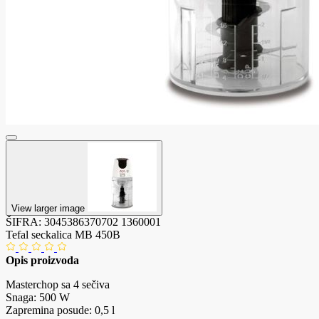
View larger image
ŠIFRA:
3045386370702
1360001
Tefal seckalica MB 450B
Opis proizvoda
Masterchop sa 4 sečiva
Snaga: 500 W
Zapremina posude: 0,5 l