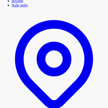
Recepti
Naše priče