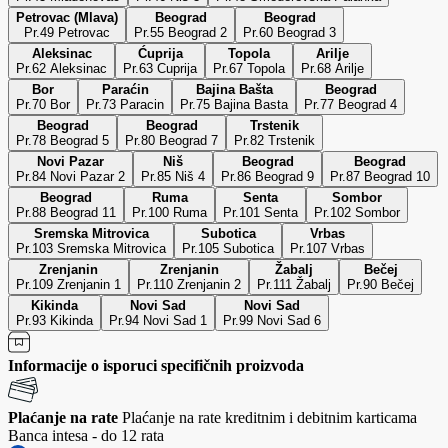
Petrovac (Mlava)
Beograd
Beograd
Pr.49 Petrovac
Pr.55 Beograd 2
Pr.60 Beograd 3
Aleksinac
Ćuprija
Topola
Arilje
Pr.62 Aleksinac
Pr.63 Cuprija
Pr.67 Topola
Pr.68 Arilje
Bor
Paraćin
Bajina Bašta
Beograd
Pr.70 Bor
Pr.73 Paracin
Pr.75 Bajina Basta
Pr.77 Beograd 4
Beograd
Beograd
Trstenik
Pr.78 Beograd 5
Pr.80 Beograd 7
Pr.82 Trstenik
Novi Pazar
Niš
Beograd
Beograd
Pr.84 Novi Pazar 2
Pr.85 Niš 4
Pr.86 Beograd 9
Pr.87 Beograd 10
Beograd
Ruma
Senta
Sombor
Pr.88 Beograd 11
Pr.100 Ruma
Pr.101 Senta
Pr.102 Sombor
Sremska Mitrovica
Subotica
Vrbas
Pr.103 Sremska Mitrovica
Pr.105 Subotica
Pr.107 Vrbas
Zrenjanin
Zrenjanin
Žabalj
Bečej
Pr.109 Zrenjanin 1
Pr.110 Zrenjanin 2
Pr.111 Žabalj
Pr.90 Bečej
Kikinda
Novi Sad
Novi Sad
Pr.93 Kikinda
Pr.94 Novi Sad 1
Pr.99 Novi Sad 6
Informacije o isporuci specifičnih proizvoda
Plaćanje na rate
Plaćanje na rate kreditnim i debitnim karticama
Banca intesa - do 12 rata