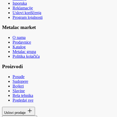
Isporuka
Reklamacije
Uslovi korišćenja
Program lojalnosti
Metalac market
O nama
Prodavnice
Katalog
Metalac grupa
Politika kolačića
Proizvodi
Posuđe
Sudopere
Bojleri
Slavine
Bela tehnika
Pogledaj sve
Uslovi prodaje