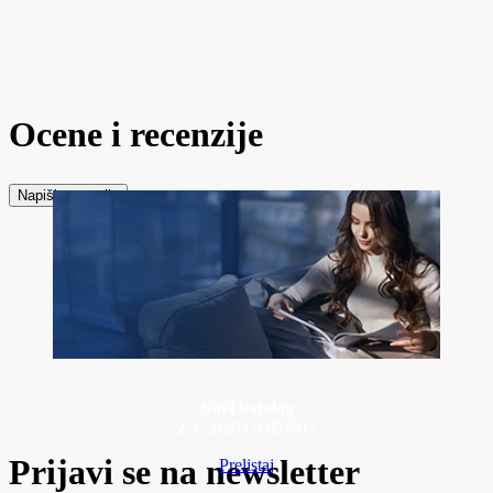
Ocene i recenzije
Napiši recenziju
Novi katalog
ZA 2026 GODINU
Prijavi se na newsletter
Prelistaj