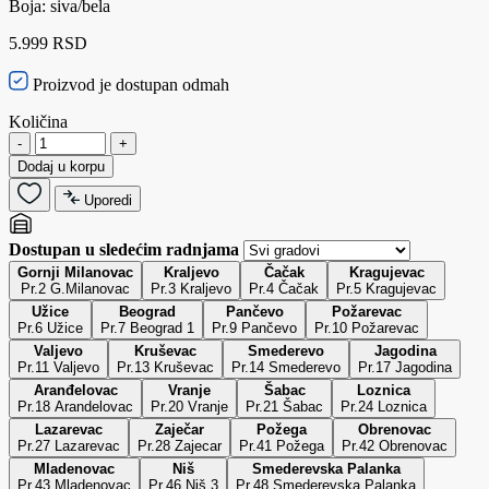
Boja: siva/bela
5.999 RSD
Proizvod je dostupan odmah
Količina
-
+
Dodaj u korpu
Uporedi
Dostupan u sledećim radnjama
Gornji Milanovac
Kraljevo
Čačak
Kragujevac
Pr.2 G.Milanovac
Pr.3 Kraljevo
Pr.4 Čačak
Pr.5 Kragujevac
Užice
Beograd
Pančevo
Požarevac
Pr.6 Užice
Pr.7 Beograd 1
Pr.9 Pančevo
Pr.10 Požarevac
Valjevo
Kruševac
Smederevo
Jagodina
Pr.11 Valjevo
Pr.13 Kruševac
Pr.14 Smederevo
Pr.17 Jagodina
Aranđelovac
Vranje
Šabac
Loznica
Pr.18 Arandelovac
Pr.20 Vranje
Pr.21 Šabac
Pr.24 Loznica
Lazarevac
Zaječar
Požega
Obrenovac
Pr.27 Lazarevac
Pr.28 Zajecar
Pr.41 Požega
Pr.42 Obrenovac
Mladenovac
Niš
Smederevska Palanka
Pr.43 Mladenovac
Pr.46 Niš 3
Pr.48 Smederevska Palanka