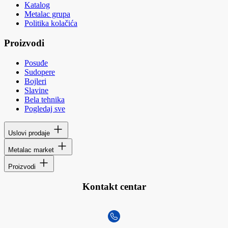
Katalog
Metalac grupa
Politika kolačića
Proizvodi
Posuđe
Sudopere
Bojleri
Slavine
Bela tehnika
Pogledaj sve
Uslovi prodaje
Metalac market
Proizvodi
Kontakt centar