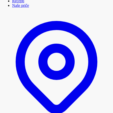
Recepti
Naše priče