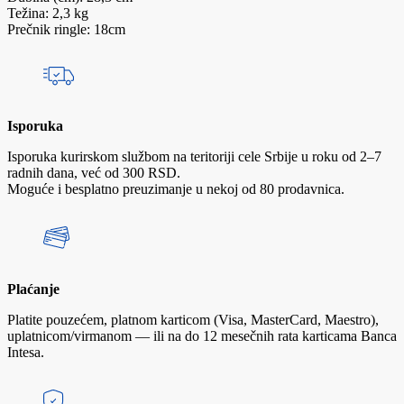
Težina: 2,3 kg
Prečnik ringle: 18cm
Isporuka
Isporuka kurirskom službom na teritoriji cele Srbije u roku od 2–7
radnih dana, već od 300 RSD.
Moguće i besplatno preuzimanje u nekoj od 80 prodavnica.
Plaćanje
Platite pouzećem, platnom karticom (Visa, MasterCard, Maestro),
uplatnicom/virmanom — ili na do 12 mesečnih rata karticama Banca
Intesa.