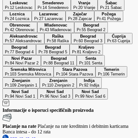
Leskovac
Smederevo
Vranje
Šabac
Pr.12 Leskovac
Pr.14 Smederevo
Pr.20 Vranje
Pr.21 Šabac
Loznica
Lazarevac
Zaječar
Požega
Pr.24 Loznica
Pr.27 Lazarevac
Pr.28 Zajecar
Pr.41 Požega
Obrenovac
Mladenovac
Beograd
Pr.42 Obrenovac
Pr.43 Mladenovac
Pr.55 Beograd 2
Aleksandrovac
Raška
Beograd
Ćuprija
Pr.57 Aleksandrovac
Pr.58 Raška
Pr.60 Beograd 3
Pr.63 Cuprija
Beograd
Beograd
Kraljevo
Pr.77 Beograd 4
Pr.78 Beograd 5
Pr.81 Kraljevo 2
Novi Pazar
Beograd
Senta
Pr.84 Novi Pazar 2
Pr.88 Beograd 11
Pr.101 Senta
Sremska Mitrovica
Stara Pazova
Temerin
Pr.103 Sremska Mitrovica
Pr.104 Stara Pazova
Pr.106 Temerin
Zrenjanin
Zrenjanin
Inđija
Pr.109 Zrenjanin 1
Pr.110 Zrenjanin 2
Pr.92 Inđija
Novi Sad
Novi Sad
Novi Sad
Pr.94 Novi Sad 1
Pr.96 Novi Sad 3
Pr.99 Novi Sad 6
Informacije o isporuci specifičnih proizvoda
Plaćanje na rate
Plaćanje na rate kreditnim i debitnim karticama
Banca intesa - do 12 rata