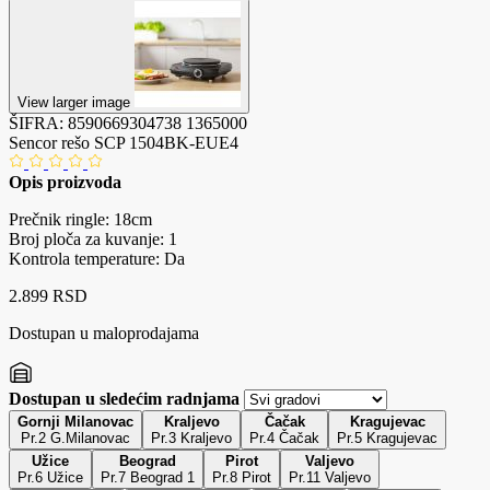
View larger image
ŠIFRA:
8590669304738
1365000
Sencor rešo SCP 1504BK-EUE4
Opis proizvoda
Prečnik ringle: 18cm
Broj ploča za kuvanje: 1
Kontrola temperature: Da
2.899 RSD
Dostupan u maloprodajama
Dostupan u sledećim radnjama
Gornji Milanovac
Kraljevo
Čačak
Kragujevac
Pr.2 G.Milanovac
Pr.3 Kraljevo
Pr.4 Čačak
Pr.5 Kragujevac
Užice
Beograd
Pirot
Valjevo
Pr.6 Užice
Pr.7 Beograd 1
Pr.8 Pirot
Pr.11 Valjevo