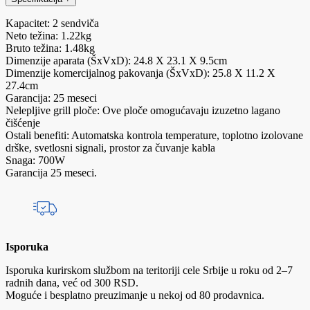
Kapacitet: 2 sendviča
Neto težina: 1.22kg
Bruto težina: 1.48kg
Dimenzije aparata (ŠxVxD): 24.8 X 23.1 X 9.5cm
Dimenzije komercijalnog pakovanja (ŠxVxD): 25.8 X 11.2 X
27.4cm
Garancija: 25 meseci
Nelepljive grill ploče: Ove ploče omogućavaju izuzetno lagano
čišćenje
Ostali benefiti: Automatska kontrola temperature, toplotno izolovane
drške, svetlosni signali, prostor za čuvanje kabla
Snaga: 700W
Garancija 25 meseci.
Isporuka
Isporuka kurirskom službom na teritoriji cele Srbije u roku od 2–7
radnih dana, već od 300 RSD.
Moguće i besplatno preuzimanje u nekoj od 80 prodavnica.