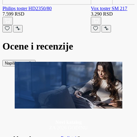
Philips toster HD2350/80
Vox toster SM 217
7.599 RSD
3.290 RSD
Ocene i recenzije
Napiši recenziju
Novi katalog
ZA 2026 GODINU