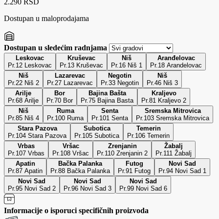
2.290 RSD
Dostupan u maloprodajama
Dostupan u sledećim radnjama
Leskovac
Kruševac
Niš
Aranđelovac
Pr.12 Leskovac
Pr.13 Kruševac
Pr.16 Niš 1
Pr.18 Arandelovac
Niš
Lazarevac
Negotin
Niš
Pr.22 Niš 2
Pr.27 Lazarevac
Pr.33 Negotin
Pr.46 Niš 3
Arilje
Bor
Bajina Bašta
Kraljevo
Pr.68 Arilje
Pr.70 Bor
Pr.75 Bajina Basta
Pr.81 Kraljevo 2
Niš
Ruma
Senta
Sremska Mitrovica
Pr.85 Niš 4
Pr.100 Ruma
Pr.101 Senta
Pr.103 Sremska Mitrovica
Stara Pazova
Subotica
Temerin
Pr.104 Stara Pazova
Pr.105 Subotica
Pr.106 Temerin
Vrbas
Vršac
Zrenjanin
Žabalj
Pr.107 Vrbas
Pr.108 Vršac
Pr.110 Zrenjanin 2
Pr.111 Žabalj
Apatin
Bačka Palanka
Futog
Novi Sad
Pr.87 Apatin
Pr.88 Bačka Palanka
Pr.91 Futog
Pr.94 Novi Sad 1
Novi Sad
Novi Sad
Novi Sad
Pr.95 Novi Sad 2
Pr.96 Novi Sad 3
Pr.99 Novi Sad 6
Informacije o isporuci specifičnih proizvoda