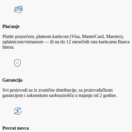
Plaćanje
Platite pouzećem, platnom karticom (Visa, MasterCard, Maestro),
uplatnicom/virmanom — ili na do 12 mesečnih rata karticama Banca
Intesa.
Garancija
Svi proizvodi su iz zvanične distribucije, sa proizvođačkom
garancijom i zakonskom saobraznošću u trajanju od 2 godine.
Povrat novca