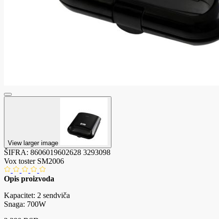
View larger image
ŠIFRA:
8606019602628
3293098
Vox toster SM2006
Opis proizvoda
Kapacitet: 2 sendviča
Snaga: 700W