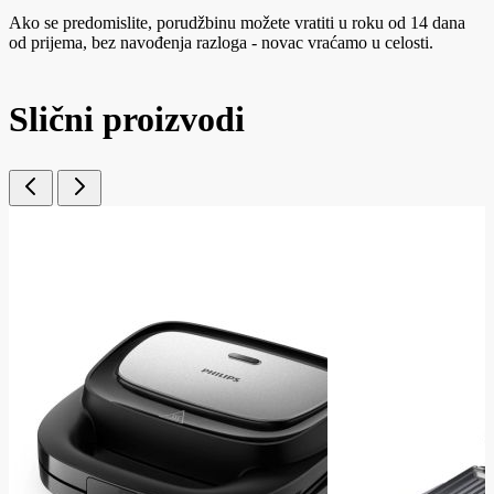
Ako se predomislite, porudžbinu možete vratiti u roku od 14 dana
od prijema, bez navođenja razloga - novac vraćamo u celosti.
Slični proizvodi