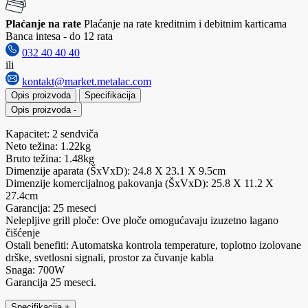
Plaćanje na rate
Plaćanje na rate kreditnim i debitnim karticama
Banca intesa - do 12 rata
032 40 40 40
ili
kontakt@market.metalac.com
Opis proizvoda
Specifikacija
Opis proizvoda
-
Kapacitet: 2 sendviča
Neto težina: 1.22kg
Bruto težina: 1.48kg
Dimenzije aparata (ŠxVxD): 24.8 X 23.1 X 9.5cm
Dimenzije komercijalnog pakovanja (ŠxVxD): 25.8 X 11.2 X
27.4cm
Garancija: 25 meseci
Nelepljive grill ploče: Ove ploče omogućavaju izuzetno lagano
čišćenje
Ostali benefiti: Automatska kontrola temperature, toplotno izolovane
drške, svetlosni signali, prostor za čuvanje kabla
Snaga: 700W
Garancija 25 meseci.
Specifikacija
+