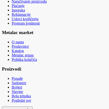
Naručivanje proizvoda
Plaćanje
Isporuka
Reklamacije
Uslovi korišćenja
Program lojalnosti
Metalac market
O nama
Prodavnice
Katalog
Metalac grupa
Politika kolačića
Proizvodi
Posuđe
Sudopere
Bojleri
Slavine
Bela tehnika
Pogledaj sve