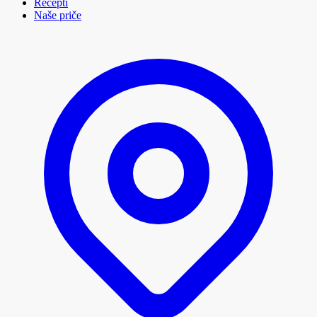
Recepti
Naše priče