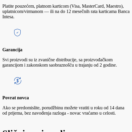
Platite pouzećem, platnom karticom (Visa, MasterCard, Maestro),
uplatnicom/virmanom — ili na do 12 mesečnih rata karticama Banca
Intesa.
Garancija
Svi proizvodi su iz zvanične distribucije, sa proizvođačkom
garancijom i zakonskom saobraznošću u trajanju od 2 godine.
Povrat novca
Ako se predomislite, porudžbinu možete vratiti u roku od 14 dana
od prijema, bez navođenja razloga - novac vraćamo u celosti.