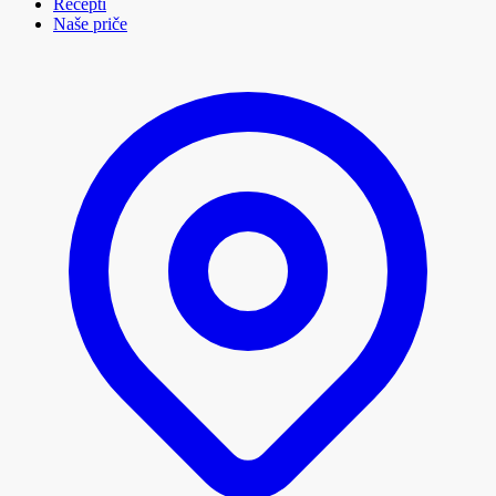
Recepti
Naše priče