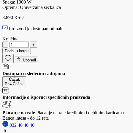
Snaga: 1000 W
Oprema: Univerzalna seckalica
8.890 RSD
Proizvod je dostupan odmah
Količina
-
+
Dodaj u korpu
Uporedi
Dostupan u sledećim radnjama
Čačak
Pr.4 Čačak
Informacije o isporuci specifičnih proizvoda
Plaćanje na rate
Plaćanje na rate kreditnim i debitnim karticama
Banca intesa - do 12 rata
032 40 40 40
ili