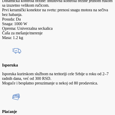
Dinamička kontrola brzine: intuitivna kontrola brzine jednom rukom
sa izuzetno velikom ručicom.
Prvi keramički konektor na svetu: prenosi snagu motora na sečiva
bez habanja.
Posuda: Da
Snaga: 1000 W
Oprema: Univerzalna seckalica
Čaša za mešanje/merenje
Masa: 1.2 kg
Isporuka
Isporuka kurirskom službom na teritoriji cele Srbije u roku od 2–7
radnih dana, već od 300 RSD.
Moguće i besplatno preuzimanje u nekoj od 80 prodavnica.
Plaćanje