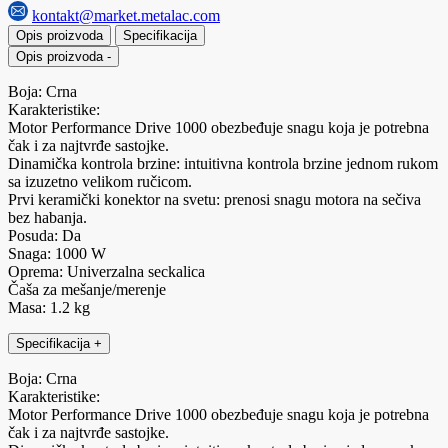
kontakt@market.metalac.com
Opis proizvoda
Specifikacija
Opis proizvoda
-
Boja: Crna
Karakteristike:
Motor Performance Drive 1000 obezbeđuje snagu koja je potrebna
čak i za najtvrđe sastojke.
Dinamička kontrola brzine: intuitivna kontrola brzine jednom rukom
sa izuzetno velikom ručicom.
Prvi keramički konektor na svetu: prenosi snagu motora na sečiva
bez habanja.
Posuda: Da
Snaga: 1000 W
Oprema: Univerzalna seckalica
Čaša za mešanje/merenje
Masa: 1.2 kg
Specifikacija
+
Boja: Crna
Karakteristike:
Motor Performance Drive 1000 obezbeđuje snagu koja je potrebna
čak i za najtvrđe sastojke.