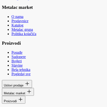
Metalac market
O nama
Prodavnice
Katalog
Metalac grupa
Politika kolačića
Proizvodi
Posuđe
Sudopere
Bojleri
Slavine
Bela tehnika
Pogledaj sve
Uslovi prodaje
Metalac market
Proizvodi