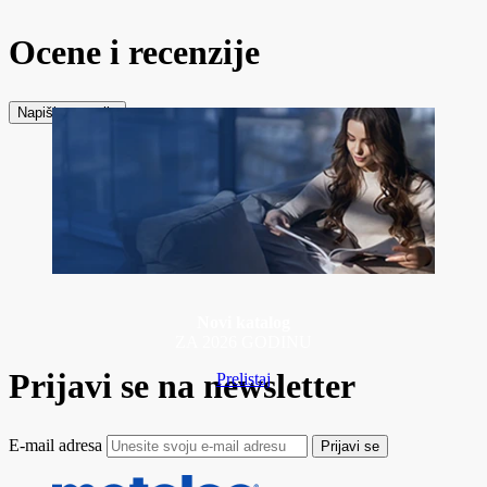
Ocene i recenzije
Napiši recenziju
Novi katalog
ZA 2026 GODINU
Prijavi se na newsletter
Prelistaj
E-mail adresa
Prijavi se