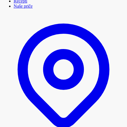
Recepti
Naše priče