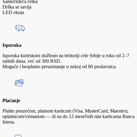
Samočisteća četka
Drška se savija
LED ekran
Isporuka
Isporuka kurirskom službom na teritoriji cele Srbije u roku od 2–7
radnih dana, već od 300 RSD.
Moguće i besplatno preuzimanje u nekoj od 80 prodavnica.
Plaćanje
Platite pouzećem, platnom karticom (Visa, MasterCard, Maestro),
uplatnicom/virmanom — ili na do 12 mesečnih rata karticama Banca
Intesa.