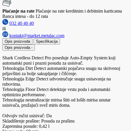
Plaćanje na rate
Plaćanje na rate kreditnim i debitnim karticama
Banca intesa - do 12 rata
032 40 40 40
ili
kontakt@market.metalac.com
Opis proizvoda
Specifikacija
Opis proizvoda
-
Shark Cordless Detect Pro poseduje Auto-Empty System koji
automatski puni i prazni posudu za usisivač.
Tehnologija Dirt Detect automatski pojačava snagu na skrivenoj
prljavštini za bolje sakupljanje i čišćenje.
Tehnologija Edge Detect udvostručuje snagu usisavanja na
rubovima.
Tehnologija Floor Detect detektuje vrstu poda i automatski
optimizira performanse.
Tehnologija neutralizacije mirisa štiti od loših mirisa unutar
usisivača, pružajući svež miris doma.
Odvojiv ručni usisivač: Da
Skladištenje prašine: Posuda za prašinu
Zapremina posude: 0,42 l