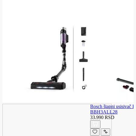
Bosch štapni usisivač 
BBH3ALL28
33.990 RSD