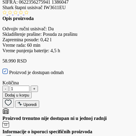
ŠIFRA:
0622356275941
1386047
Shark štapni usisivač IW3611EU
Opis proizvoda
Odvojiv ručni usisivač: Da
Skladištenje prašine: Posuda za prašinu
Zapremina posude: 0,42 l
Vreme rada: 60 min
Vreme punjenja baterije: 4,5 h
58.990 RSD
Proizvod je dostupan odmah
Količina
-
+
Dodaj u korpu
Uporedi
Proizvod trenutno nije dostupan ni u jednoj radnji
Informacije o isporuci specifičnih proizvoda