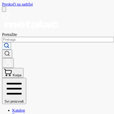
Preskoči na sadržaj
Pretražite
Korpa
Svi proizvodi
Katalog