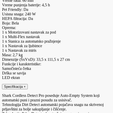
Vreme rada: 60 min
Vreme punjenja baterije: 4,5 h
Pet Friendly: Da
Usisna snaga: 240 W
HEPA filtracija: Da
Boja: Bela
Oprema:
1 x Motorizovani nastavak za pod
1 x Multi-Flex nastavak
1 x Stanica za automatsko pražnjenje
1 x Nastavak za ljubimce
1 x Nastavak za miris
Masa: 2,7 kg
Dimenzije (ŠxVxD): 33,5 x 111,5 x 27 cm
Funkcije i karakteristike:
Samočisteća četka
Drška se savija
LED ekran
Specifikacija
+
Shark Cordless Detect Pro poseduje Auto-Empty System koji
automatski puni i prazni posudu za usisivač.
Tehnologija Dirt Detect automatski pojačava snagu na skrivenoj
prljavštini za bolje sakupljanje i čišćenje.