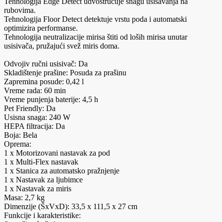
Tehnologija Edge Detect udvostručuje snagu usisavanja na
rubovima.
Tehnologija Floor Detect detektuje vrstu poda i automatski
optimizira performanse.
Tehnologija neutralizacije mirisa štiti od loših mirisa unutar
usisivača, pružajući svež miris doma.
Odvojiv ručni usisivač: Da
Skladištenje prašine: Posuda za prašinu
Zapremina posude: 0,42 l
Vreme rada: 60 min
Vreme punjenja baterije: 4,5 h
Pet Friendly: Da
Usisna snaga: 240 W
HEPA filtracija: Da
Boja: Bela
Oprema:
1 x Motorizovani nastavak za pod
1 x Multi-Flex nastavak
1 x Stanica za automatsko pražnjenje
1 x Nastavak za ljubimce
1 x Nastavak za miris
Masa: 2,7 kg
Dimenzije (ŠxVxD): 33,5 x 111,5 x 27 cm
Funkcije i karakteristike: