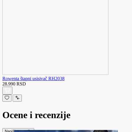
Rowenta štapni usisivač RH2038
28.990 RSD
Ocene i recenzije
Napiši recenziju