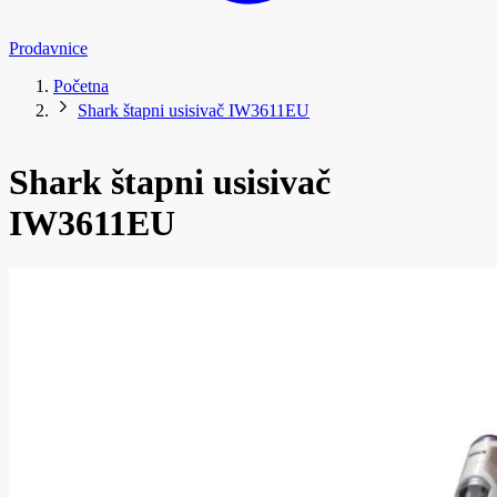
Prodavnice
Početna
Shark štapni usisivač IW3611EU
Shark štapni usisivač
IW3611EU