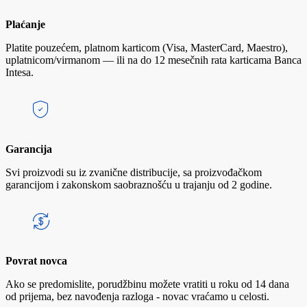
Plaćanje
Platite pouzećem, platnom karticom (Visa, MasterCard, Maestro),
uplatnicom/virmanom — ili na do 12 mesečnih rata karticama Banca
Intesa.
Garancija
Svi proizvodi su iz zvanične distribucije, sa proizvođačkom
garancijom i zakonskom saobraznošću u trajanju od 2 godine.
Povrat novca
Ako se predomislite, porudžbinu možete vratiti u roku od 14 dana
od prijema, bez navođenja razloga - novac vraćamo u celosti.