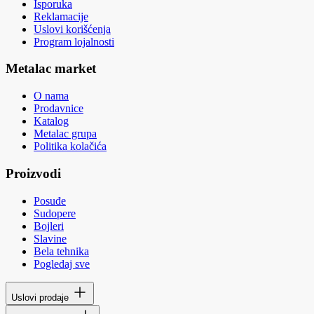
Isporuka
Reklamacije
Uslovi korišćenja
Program lojalnosti
Metalac market
O nama
Prodavnice
Katalog
Metalac grupa
Politika kolačića
Proizvodi
Posuđe
Sudopere
Bojleri
Slavine
Bela tehnika
Pogledaj sve
Uslovi prodaje