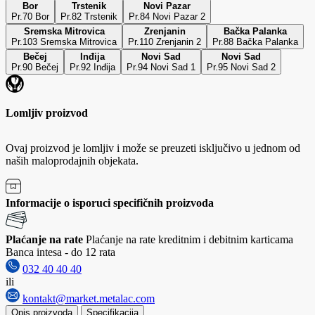
Bor
Trstenik
Novi Pazar
Pr.70 Bor
Pr.82 Trstenik
Pr.84 Novi Pazar 2
Sremska Mitrovica
Zrenjanin
Bačka Palanka
Pr.103 Sremska Mitrovica
Pr.110 Zrenjanin 2
Pr.88 Bačka Palanka
Bečej
Inđija
Novi Sad
Novi Sad
Pr.90 Bečej
Pr.92 Inđija
Pr.94 Novi Sad 1
Pr.95 Novi Sad 2
Lomljiv proizvod
Ovaj proizvod je lomljiv i može se preuzeti isključivo u jednom od
naših maloprodajnih objekata.
Informacije o isporuci specifičnih proizvoda
Plaćanje na rate
Plaćanje na rate kreditnim i debitnim karticama
Banca intesa - do 12 rata
032 40 40 40
ili
kontakt@market.metalac.com
Opis proizvoda
Specifikacija