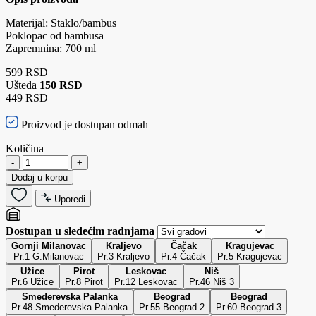
Materijal: Staklo/bambus
Poklopac od bambusa
Zapremnina: 700 ml
599 RSD
Ušteda
150 RSD
449 RSD
Proizvod je dostupan odmah
Količina
-
+
Dodaj u korpu
Uporedi
Dostupan u sledećim radnjama
Gornji Milanovac
Kraljevo
Čačak
Kragujevac
Pr.1 G.Milanovac
Pr.3 Kraljevo
Pr.4 Čačak
Pr.5 Kragujevac
Užice
Pirot
Leskovac
Niš
Pr.6 Užice
Pr.8 Pirot
Pr.12 Leskovac
Pr.46 Niš 3
Smederevska Palanka
Beograd
Beograd
Pr.48 Smederevska Palanka
Pr.55 Beograd 2
Pr.60 Beograd 3