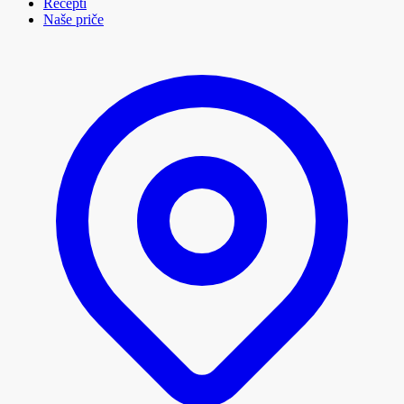
Recepti
Naše priče