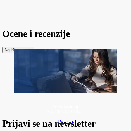
Ocene i recenzije
Napiši recenziju
Novi katalog
ZA 2026 GODINU
Prijavi se na newsletter
Prelistaj