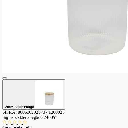
View larger image
ŠIFRA:
8605062028737
1200025
Sigma staklena tegla G2400Y
Opis proizvoda