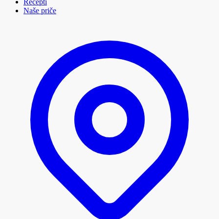
Recepti
Naše priče