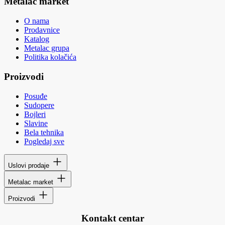
Metalac market
O nama
Prodavnice
Katalog
Metalac grupa
Politika kolačića
Proizvodi
Posuđe
Sudopere
Bojleri
Slavine
Bela tehnika
Pogledaj sve
Uslovi prodaje
Metalac market
Proizvodi
Kontakt centar