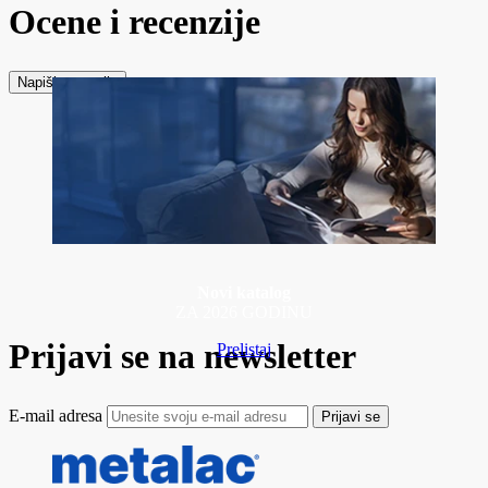
Ocene i recenzije
Napiši recenziju
Novi katalog
ZA 2026 GODINU
Prijavi se na newsletter
Prelistaj
E-mail adresa
Prijavi se