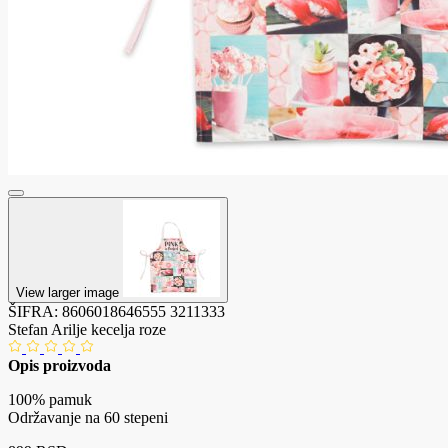
View larger image
ŠIFRA:
8606018646555
3211333
Stefan Arilje kecelja roze
Opis proizvoda
100% pamuk
Održavanje na 60 stepeni