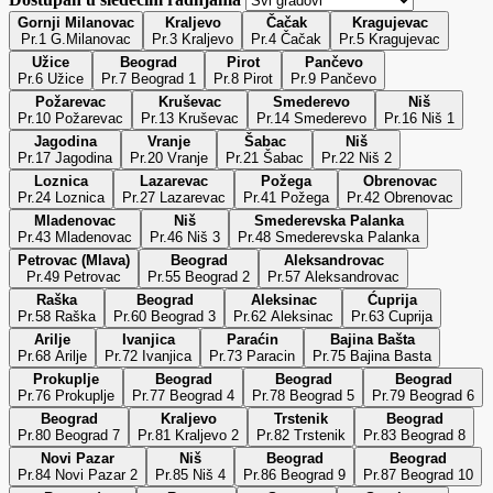
Gornji Milanovac
Kraljevo
Čačak
Kragujevac
Pr.1 G.Milanovac
Pr.3 Kraljevo
Pr.4 Čačak
Pr.5 Kragujevac
Užice
Beograd
Pirot
Pančevo
Pr.6 Užice
Pr.7 Beograd 1
Pr.8 Pirot
Pr.9 Pančevo
Požarevac
Kruševac
Smederevo
Niš
Pr.10 Požarevac
Pr.13 Kruševac
Pr.14 Smederevo
Pr.16 Niš 1
Jagodina
Vranje
Šabac
Niš
Pr.17 Jagodina
Pr.20 Vranje
Pr.21 Šabac
Pr.22 Niš 2
Loznica
Lazarevac
Požega
Obrenovac
Pr.24 Loznica
Pr.27 Lazarevac
Pr.41 Požega
Pr.42 Obrenovac
Mladenovac
Niš
Smederevska Palanka
Pr.43 Mladenovac
Pr.46 Niš 3
Pr.48 Smederevska Palanka
Petrovac (Mlava)
Beograd
Aleksandrovac
Pr.49 Petrovac
Pr.55 Beograd 2
Pr.57 Aleksandrovac
Raška
Beograd
Aleksinac
Ćuprija
Pr.58 Raška
Pr.60 Beograd 3
Pr.62 Aleksinac
Pr.63 Cuprija
Arilje
Ivanjica
Paraćin
Bajina Bašta
Pr.68 Arilje
Pr.72 Ivanjica
Pr.73 Paracin
Pr.75 Bajina Basta
Prokuplje
Beograd
Beograd
Beograd
Pr.76 Prokuplje
Pr.77 Beograd 4
Pr.78 Beograd 5
Pr.79 Beograd 6
Beograd
Kraljevo
Trstenik
Beograd
Pr.80 Beograd 7
Pr.81 Kraljevo 2
Pr.82 Trstenik
Pr.83 Beograd 8
Novi Pazar
Niš
Beograd
Beograd
Pr.84 Novi Pazar 2
Pr.85 Niš 4
Pr.86 Beograd 9
Pr.87 Beograd 10