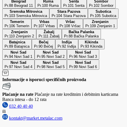
Beograd
Ruma
Senta
Sombor
Pr.88 Beograd 11
Pr.100 Ruma
Pr.101 Senta
Pr.102 Sombor
Sremska Mitrovica
Stara Pazova
Subotica
Pr.103 Sremska Mitrovica
Pr.104 Stara Pazova
Pr.105 Subotica
Temerin
Vrbas
Vršac
Zrenjanin
Pr.106 Temerin
Pr.107 Vrbas
Pr.108 Vršac
Pr.109 Zrenjanin 1
Zrenjanin
Žabalj
Bačka Palanka
Pr.110 Zrenjanin 2
Pr.111 Žabalj
Pr.88 Bačka Palanka
Batajnica
Bečej
Inđija
Kikinda
Pr.89 Batajnica
Pr.90 Bečej
Pr.92 Inđija
Pr.93 Kikinda
Novi Sad
Novi Sad
Novi Sad
Pr.94 Novi Sad 1
Pr.95 Novi Sad 2
Pr.96 Novi Sad 3
Novi Sad
Novi Sad
Novi Sad
Pr.97 Novi Sad 4
Pr.98 Novi Sad 5
Pr.99 Novi Sad 6
Informacije o isporuci specifičnih proizvoda
Plaćanje na rate
Plaćanje na rate kreditnim i debitnim karticama
Banca intesa - do 12 rata
032 40 40 40
ili
kontakt@market.metalac.com