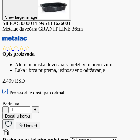
View larger image
ŠIFRA:
8600034199538
1626001
Metalac đuvečara GRANIT LINE 36cm
Opis proizvoda
Aluminijumska đuvečara sa neleljivim premazom
Laka i brza priprema, jednostavno održavanje
2.499 RSD
Proizvod je dostupan odmah
Količina
-
+
Dodaj u korpu
Uporedi
Dostupan u sledećim radnjama