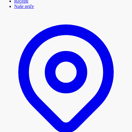
Recepti
Naše priče