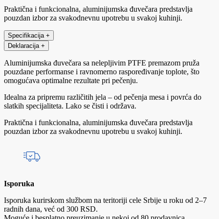
Praktična i funkcionalna, aluminijumska đuvečara predstavlja
pouzdan izbor za svakodnevnu upotrebu u svakoj kuhinji.
Specifikacija
+
Deklaracija
+
Aluminijumska đuvečara sa nelepljivim PTFE premazom pruža
pouzdane performanse i ravnomerno raspoređivanje toplote, što
omogućava optimalne rezultate pri pečenju.
Idealna za pripremu različitih jela – od pečenja mesa i povrća do
slatkih specijaliteta. Lako se čisti i održava.
Praktična i funkcionalna, aluminijumska đuvečara predstavlja
pouzdan izbor za svakodnevnu upotrebu u svakoj kuhinji.
Isporuka
Isporuka kurirskom službom na teritoriji cele Srbije u roku od 2–7
radnih dana, već od 300 RSD.
Moguće i besplatno preuzimanje u nekoj od 80 prodavnica.