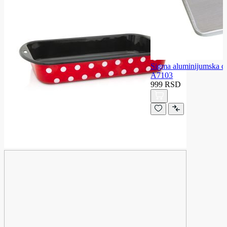
Sigma aluminijumska 
A7103
999 RSD