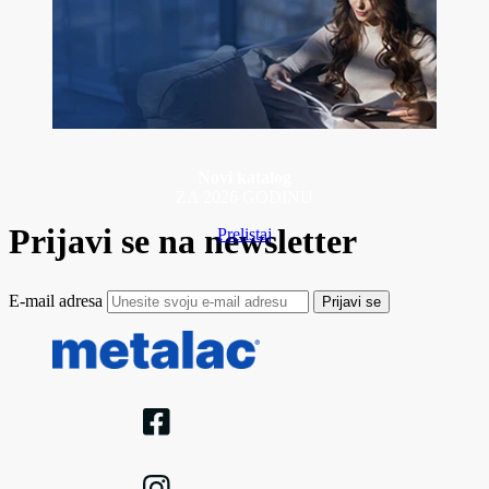
Novi katalog
ZA 2026 GODINU
Prijavi se na newsletter
Prelistaj
E-mail adresa
Prijavi se