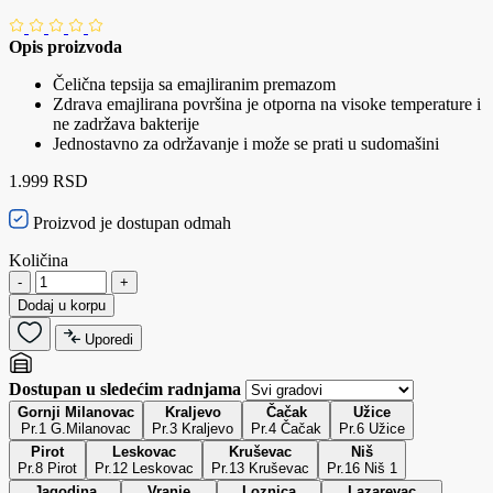
Opis proizvoda
Čelična tepsija sa emajliranim premazom
Zdrava emajlirana površina je otporna na visoke temperature i
ne zadržava bakterije
Jednostavno za održavanje i može se prati u sudomašini
1.999 RSD
Proizvod je dostupan odmah
Količina
-
+
Dodaj u korpu
Uporedi
Dostupan u sledećim radnjama
Gornji Milanovac
Kraljevo
Čačak
Užice
Pr.1 G.Milanovac
Pr.3 Kraljevo
Pr.4 Čačak
Pr.6 Užice
Pirot
Leskovac
Kruševac
Niš
Pr.8 Pirot
Pr.12 Leskovac
Pr.13 Kruševac
Pr.16 Niš 1
Jagodina
Vranje
Loznica
Lazarevac