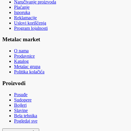
Naručivanje proizvoda
Plaćanje
Isporuka
Reklamacije
Uslovi korišćenja
Program lojalnosti
Metalac market
O nama
Prodavnice
Katalog
Metalac grupa
Politika kolačića
Proizvodi
Posuđe
Sudopere
Bojleri
Slavine
Bela tehnika
Pogledaj sve