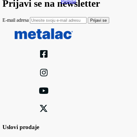
Prijavi se na newsletter
Prelistaj
E-mail adresa
Prijavi se
Uslovi prodaje