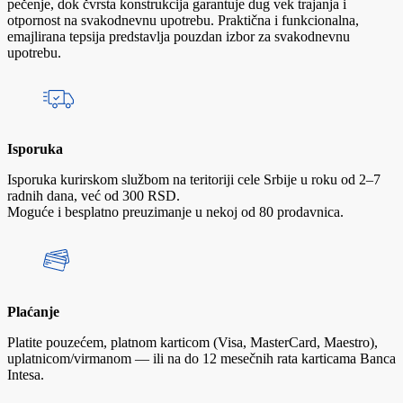
pečenje, dok čvrsta konstrukcija garantuje dug vek trajanja i
otpornost na svakodnevnu upotrebu. Praktična i funkcionalna,
emajlirana tepsija predstavlja pouzdan izbor za svakodnevnu
upotrebu.
Isporuka
Isporuka kurirskom službom na teritoriji cele Srbije u roku od 2–7
radnih dana, već od 300 RSD.
Moguće i besplatno preuzimanje u nekoj od 80 prodavnica.
Plaćanje
Platite pouzećem, platnom karticom (Visa, MasterCard, Maestro),
uplatnicom/virmanom — ili na do 12 mesečnih rata karticama Banca
Intesa.