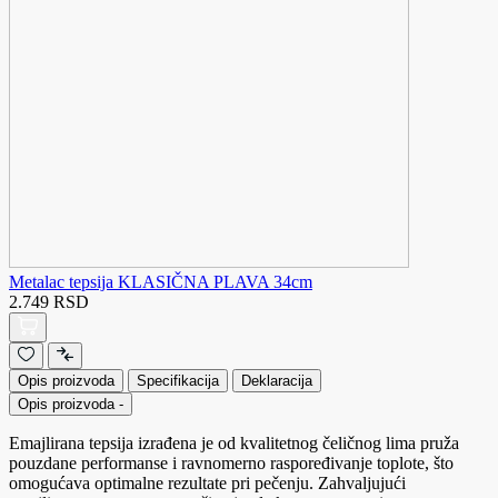
Metalac tepsija KLASIČNA PLAVA 34cm
2.749 RSD
Opis proizvoda
Specifikacija
Deklaracija
Opis proizvoda
-
Emajlirana tepsija izrađena je od kvalitetnog čeličnog lima pruža
pouzdane performanse i ravnomerno raspoređivanje toplote, što
omogućava optimalne rezultate pri pečenju. Zahvaljujući