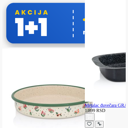
Metalac đuvečara GR
1.899 RSD