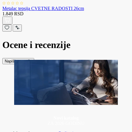
Metalac tepsija CVETNE RADOSTI 26cm
1.849 RSD
Ocene i recenzije
Napiši recenziju
Novi katalog
ZA 2026 GODINU