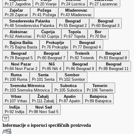
Pr.17 Jagodina
Pr.20 Vranje
Pr.24 Loznica
Pr.27 Lazarevac
Zaječar
Požega
Mladenovac
Pr.28 Zajecar
Pr.41 Požega
Pr.43 Mladenovac
Smederevska Palanka
Beograd
Beograd
Pr.48 Smederevska Palanka
Pr.55 Beograd 2
Pr.60 Beograd 3
Aleksinac
Ćuprija
Topola
Bor
Pr.62 Aleksinac
Pr.63 Cuprija
Pr.67 Topola
Pr.70 Bor
Bajina Bašta
Prokuplje
Beograd
Pr.75 Bajina Basta
Pr.76 Prokuplje
Pr.77 Beograd 4
Beograd
Beograd
Trstenik
Beograd
Pr.78 Beograd 5
Pr.80 Beograd 7
Pr.82 Trstenik
Pr.83 Beograd 8
Novi Pazar
Niš
Beograd
Beograd
Pr.84 Novi Pazar 2
Pr.85 Niš 4
Pr.86 Beograd 9
Pr.88 Beograd 11
Ruma
Senta
Sombor
Pr.100 Ruma
Pr.101 Senta
Pr.102 Sombor
Sremska Mitrovica
Subotica
Temerin
Pr.103 Sremska Mitrovica
Pr.105 Subotica
Pr.106 Temerin
Vrbas
Žabalj
Apatin
Batajnica
Pr.107 Vrbas
Pr.111 Žabalj
Pr.87 Apatin
Pr.89 Batajnica
Inđija
Novi Sad
Pr.92 Inđija
Pr.98 Novi Sad 5
Informacije o isporuci specifičnih proizvoda