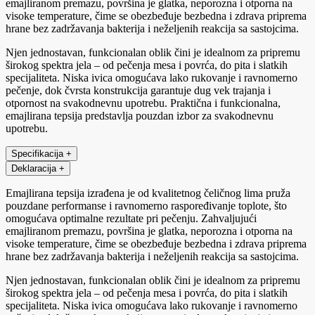
emajliranom premazu, površina je glatka, neporozna i otporna na
visoke temperature, čime se obezbeđuje bezbedna i zdrava priprema
hrane bez zadržavanja bakterija i neželjenih reakcija sa sastojcima.
Njen jednostavan, funkcionalan oblik čini je idealnom za pripremu
širokog spektra jela – od pečenja mesa i povrća, do pita i slatkih
specijaliteta. Niska ivica omogućava lako rukovanje i ravnomerno
pečenje, dok čvrsta konstrukcija garantuje dug vek trajanja i
otpornost na svakodnevnu upotrebu. Praktična i funkcionalna,
emajlirana tepsija predstavlja pouzdan izbor za svakodnevnu
upotrebu.
Specifikacija
+
Deklaracija
+
Emajlirana tepsija izrađena je od kvalitetnog čeličnog lima pruža
pouzdane performanse i ravnomerno raspoređivanje toplote, što
omogućava optimalne rezultate pri pečenju. Zahvaljujući
emajliranom premazu, površina je glatka, neporozna i otporna na
visoke temperature, čime se obezbeđuje bezbedna i zdrava priprema
hrane bez zadržavanja bakterija i neželjenih reakcija sa sastojcima.
Njen jednostavan, funkcionalan oblik čini je idealnom za pripremu
širokog spektra jela – od pečenja mesa i povrća, do pita i slatkih
specijaliteta. Niska ivica omogućava lako rukovanje i ravnomerno