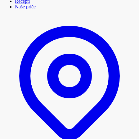
Recepti
Naše priče