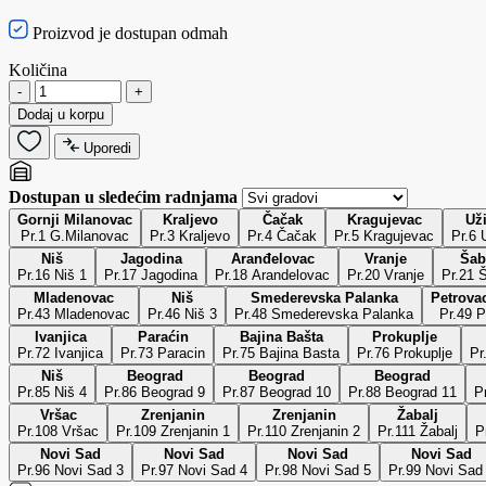
Proizvod je dostupan odmah
Količina
-
+
Dodaj u korpu
Uporedi
Dostupan u sledećim radnjama
Gornji Milanovac
Kraljevo
Čačak
Kragujevac
Už
Pr.1 G.Milanovac
Pr.3 Kraljevo
Pr.4 Čačak
Pr.5 Kragujevac
P
Niš
Jagodina
Aranđelovac
Vranje
Šab
Pr.16 Niš 1
Pr.17 Jagodina
Pr.18 Arandelovac
Pr.20 Vranje
Pr.21 
Mladenovac
Niš
Smederevska Palanka
Petrovac
Pr.43 Mladenovac
Pr.46 Niš 3
Pr.48 Smederevska Palanka
Pr.49 P
Ivanjica
Paraćin
Bajina Bašta
Prokuplje
Pr.72 Ivanjica
Pr.73 Paracin
Pr.75 Bajina Basta
Pr.76 Prokuplje
Pr
Niš
Beograd
Beograd
Beograd
Pr.85 Niš 4
Pr.86 Beograd 9
Pr.87 Beograd 10
Pr.88 Beograd 11
P
Vršac
Zrenjanin
Zrenjanin
Žabalj
Pr.108 Vršac
Pr.109 Zrenjanin 1
Pr.110 Zrenjanin 2
Pr.111 Žabalj
P
Novi Sad
Novi Sad
Novi Sad
Novi Sad
Pr.96 Novi Sad 3
Pr.97 Novi Sad 4
Pr.98 Novi Sad 5
Pr.99 Novi Sad