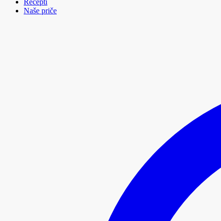
Recepti
Naše priče