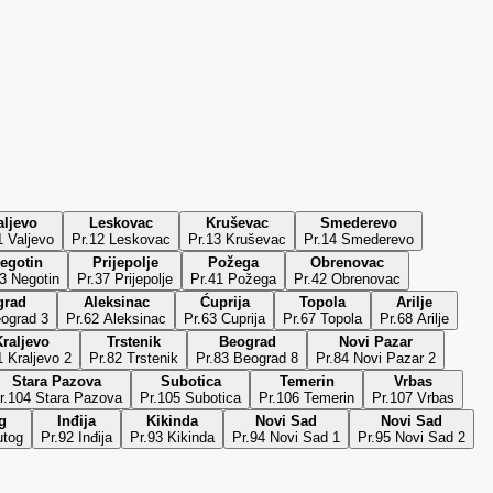
aljevo
Leskovac
Kruševac
Smederevo
1 Valjevo
Pr.12 Leskovac
Pr.13 Kruševac
Pr.14 Smederevo
egotin
Prijepolje
Požega
Obrenovac
3 Negotin
Pr.37 Prijepolje
Pr.41 Požega
Pr.42 Obrenovac
grad
Aleksinac
Ćuprija
Topola
Arilje
eograd 3
Pr.62 Aleksinac
Pr.63 Cuprija
Pr.67 Topola
Pr.68 Arilje
raljevo
Trstenik
Beograd
Novi Pazar
1 Kraljevo 2
Pr.82 Trstenik
Pr.83 Beograd 8
Pr.84 Novi Pazar 2
Stara Pazova
Subotica
Temerin
Vrbas
r.104 Stara Pazova
Pr.105 Subotica
Pr.106 Temerin
Pr.107 Vrbas
g
Inđija
Kikinda
Novi Sad
Novi Sad
utog
Pr.92 Inđija
Pr.93 Kikinda
Pr.94 Novi Sad 1
Pr.95 Novi Sad 2